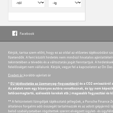
Facebook
Kérjük, tartsa szem előtt, hogy ez az oldal az előzetes tájékozódást sz
fizetendők. A fent közölt hirdetés nem minősül hivatalos ajánlattétel
tekintetében a tévedés és a változtatás jogát fenntartjuk. A hirdetések
felelősséget nem vállalunk. Kérjük, vegye fel a kapcsolatot az Ön Da
Eredeti ár:
korábbi ajánlati ár
*
EU tájékoztatás az üzemanyag-fogyasztásról
és a CO2 emisszióról 
Az adatok nem egy bizonyos autóra vonatkoznak, és így nem képezik r
tetőcsomagtartó, szélesebb kerekek stb.) magasabb fogyasztási és k
** A feltüntetett lízingdíjak tájékoztató jellegűek, a Porsche Finance 
általános forgalmi adó összegét tartalmazzák és az adott gépjármű tí
belső szabályzataiban rögzítettek szerint elvégzett ügylet- és ügyfé