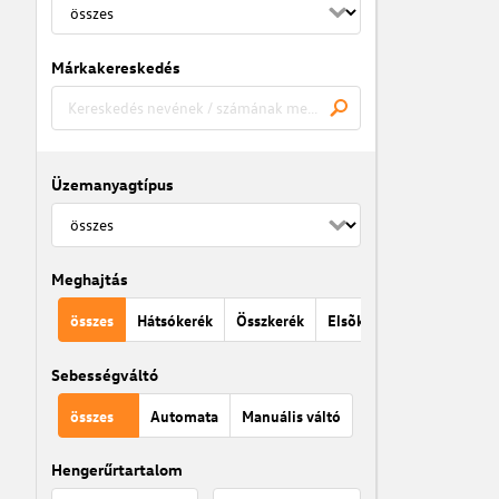
Márkakereskedés
Üzemanyagtípus
Meghajtás
összes
Hátsókerék
Összkerék
Elsõkerék
Sebességváltó
összes
Automata
Manuális váltó
Hengerűrtartalom