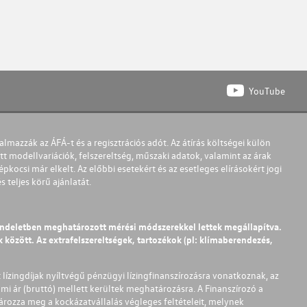
YouTube
almazzák az ÁFÁ-t és a regisztrációs adót. Az átírás költségei külön
t modellvariációk, felszereltség, műszaki adatok, valamint az árak
pkocsi már elkelt. Az előbbi esetekért és az esetleges elírásokért jogi
teljes körű ajánlatát.
endeletben meghatározott mérési módszerekkel lettek megállapítva.
között. Az extrafelszereltségek, tartozékok (pl: klímaberendezés,
t lízingdíjak nyíltvégű pénzügyi lízingfinanszírozásra vonatkoznak, az
mi ár (bruttó) mellett kerültek meghatározásra. A Finanszírozó a
ározza meg a kockázatvállalás végleges feltételeit, melynek