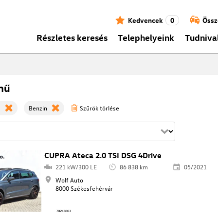
Kedvencek
0
Össz
Részletes keresés
Telephelyeink
Tudniva
mű
a
Benzin
Szűrök törlése
CUPRA Ateca 2.0 TSI DSG 4Drive
221 kW/300 LE
86 838 km
05/2021
Wolf Auto
8000 Székesfehérvár
702/3803