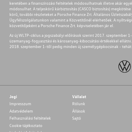
keretében a finanszírozási feltételek módosulhatnak illetve akár egy
módosulhat. A teljeskörű kárbiztosítás (CASCO biztosítás) megkötése é
körű, további részleteket a Porsche Finance Zrt. Általános Üzletszab
Ügyfélszolgálatunkon valamint a Közvetítőnél elérhetőek. A nyíltvégű
közvetítőjeként a Porsche Finance Zrt. képviseletében jár el.
Az új WLTP-ciklus a jogszabályi előírások szerint 2017. szeptember 
üzemanyag-fogyasztási és károsanyag-kibocsátási értékekkel ellátni.
2018. szeptember 1-től pedig minden új személygépkocsinak - tehát 
Jogi
Vállalat
Impresszum
Rólunk
Adatvédelem
Állások
Felhasználási feltételek
Sajtó
Cookie tájékoztato