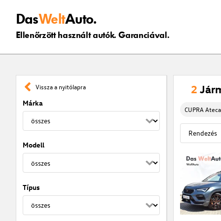
Das
Welt
Auto.
Ellenőrzött használt autók. Garanciával.
2
Jár
Vissza a nyitólapra
Márka
CUPRA Atec
Modell
Típus