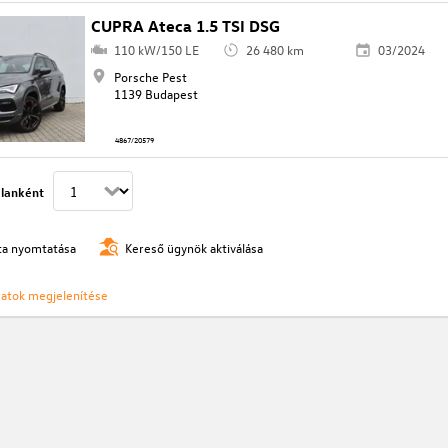
CUPRA Ateca 1.5 TSI DSG
110 kW/150 LE
26 480 km
03/2024
Porsche Pest
1139 Budapest
4867/20579
lanként
ista nyomtatása
Kereső ügynök aktiválása
ozatok megjelenítése