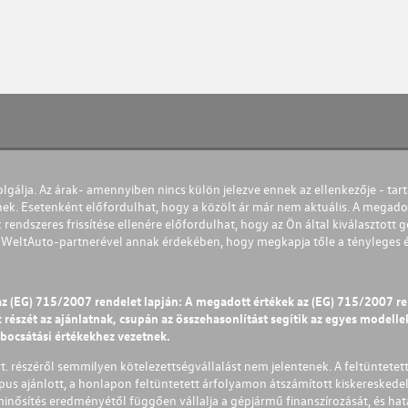
olgálja. Az árak- amennyiben nincs külön jelezve ennek az ellenkezője - tart
nek. Esetenként előfordulhat, hogy a közölt ár már nem aktuális. A megadot
 rendszeres frissítése ellenére előfordulhat, hogy az Ön által kiválasztott gé
s WeltAuto-partnerével annak érdekében, hogy megkapja tőle a tényleges és 
az (EG) 715/2007 rendelet lapján: A megadott értékek az (EG) 715/2007 r
észét az ajánlatnak, csupán az összehasonlítást segítik az egyes modellek 
ibocsátási értékekhez vezetnek.
Zrt. részéről semmilyen kötelezettségvállalást nem jelentenek. A feltüntetet
pus ajánlott, a honlapon feltüntetett árfolyamon átszámított kiskereskedel
lminősítés eredményétől függően vállalja a gépjármű finanszírozását, és hat