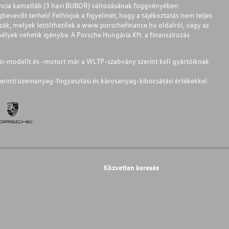
ferencia kamatláb (3 havi BUBOR) változásának függvényében
bevevőt terheli! Felhívjuk a figyelmét, hogy a tájékoztatás nem teljes
zzák, melyek letölthetőek a
www.porschefinance.hu
oldalról, vagy az
lyek vehetik igénybe. A Porsche Hungária Kft. a finanszírozás
si-modellt és -motort már a WLTP-szabvány szerint kell gyártóiknak
erinti üzemanyag-fogyasztási és károsanyag-kibocsátási értékekkel.
Közvetlen keresés