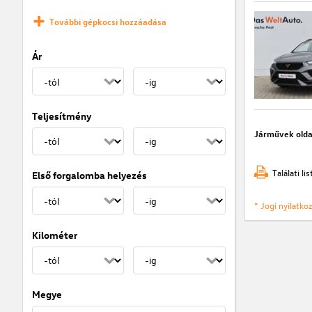
További gépkocsi hozzáadása
Ár
Teljesítmény
Járművek olda
Találati l
Első forgalomba helyezés
* Jogi nyilatk
Kilométer
Megye