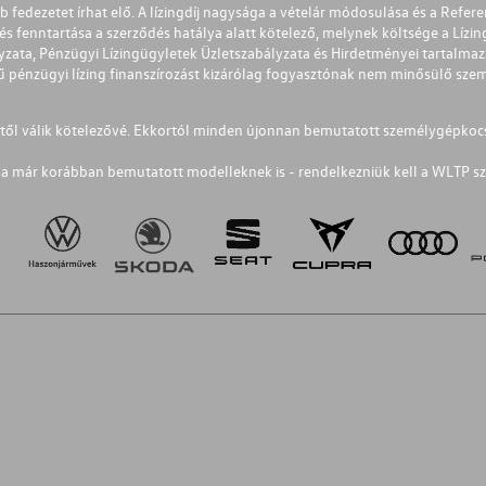
éb fedezetet írhat elő. A lízingdíj nagysága a vételár módosulása és a Re
s fenntartása a szerződés hatálya alatt kötelező, melynek költsége a Lízing
ályzata, Pénzügyi Lízingügyletek Üzletszabályzata és Hirdetményei tartalma
 pénzügyi lízing finanszírozást kizárólag fogyasztónak nem minősülő szemé
1-től válik kötelezővé. Ekkortól minden újonnan bemutatott személygépkoc
a már korábban bemutatott modelleknek is - rendelkezniük kell a WLTP sz