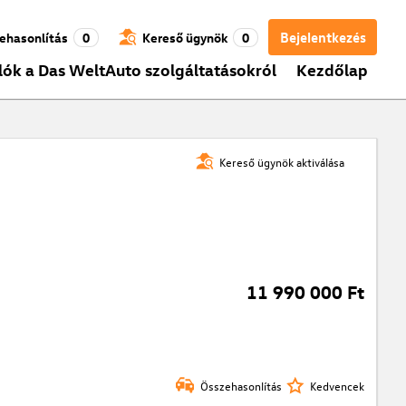
Bejelentkezés
ehasonlítás
0
Kereső ügynök
0
lók a Das WeltAuto szolgáltatásokról
Kezdőlap
Kereső ügynök aktiválása
11 990 000 Ft
Összehasonlítás
Kedvencek