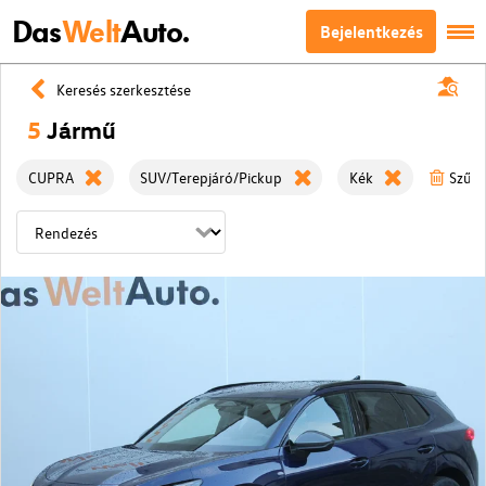
Das
Welt
Auto.
Bejelentkezés
Keresés szerkesztése
5
Jármű
CUPRA
SUV/Terepjáró/Pickup
Kék
Szűrö