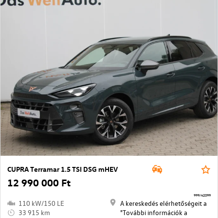
CUPRA Terramar 1.5 TSI DSG mHEV
12 990 000 Ft
999/42099
110 kW/150 LE
A kereskedés elérhetőségeit a
33 915 km
"További információk a