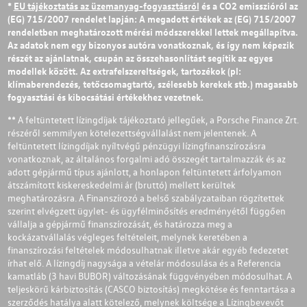
*
EU tájékoztatás az üzemanyag-fogyasztásról
és a CO2 emisszióról az
(EG) 715/2007 rendelet lapján: A megadott értékek az (EG) 715/2007
rendeletben meghatározott mérési módszerekkel lettek megállapítva.
Az adatok nem egy bizonyos autóra vonatkoznak, és így nem képezik
részét az ajánlatnak, csupán az összehasonlítást segítik az egyes
modellek között. Az extrafelszereltségek, tartozékok (pl:
klímaberendezés, tetőcsomagtartó, szélesebb kerekek stb.) magasabb
fogyasztási és kibocsátási értékekhez vezetnek.
** A feltüntetett lízingdíjak tájékoztató jellegűek, a Porsche Finance Zrt.
részéről semmilyen kötelezettségvállalást nem jelentenek. A
feltüntetett lízingdíjak nyíltvégű pénzügyi lízingfinanszírozásra
vonatkoznak, az általános forgalmi adó összegét tartalmazzák és az
adott gépjármű típus ajánlott, a honlapon feltüntetett árfolyamon
átszámított kiskereskedelmi ár (bruttó) mellett kerültek
meghatározásra. A Finanszírozó a belső szabályzataiban rögzítettek
szerint elvégzett ügylet- és ügyfélminősítés eredményétől függően
vállalja a gépjármű finanszírozását, és határozza meg a
kockázatvállalás végleges feltételeit, melynek keretében a
finanszírozási feltételek módosulhatnak illetve akár egyéb fedezetet
írhat elő. A lízingdíj nagysága a vételár módosulása és a Referencia
kamatláb (3 havi BUBOR) változásának függvényében módosulhat. A
teljeskörű kárbiztosítás (CASCO biztosítás) megkötése és fenntartása a
szerződés hatálya alatt kötelező, melynek költsége a Lízingbevevőt