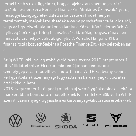
terheli! Felhívjuk a figyelmét, hogy a tájékoztatás nem teljes körű,
további részleteket a Porsche Finance Zrt. Általános Üzletszabályzata,
Pénzügyi Lízingügyletek Üzletszabályzata és Hirdetményei
tartalmazzák, melyek letölthetőek a
www.porschefinance.hu
oldalról,
vagy az Ügyfélszolgálatunkon valamint a Közvetítőnél elérhetőek. A
nyíltvégű pénzügyi lízing finanszírozást kizárólag fogyasztónak nem
minősülő személyek vehetik igénybe. A Porsche Hungária Kft. a
finanszírozás közvetítőjeként a Porsche Finance Zrt. képviseletében jár
el.
Az új WLTP-ciklus a jogszabályi előírások szerint 2017. szeptember 1-
től válik kötelezővé. Ekkortól minden újonnan bemutatott
személygépkocsi-modellt és -motort már a WLTP-szabvány szerint
kell gyártóiknak üzemanyag-fogyasztási és károsanyag-kibocsátási
értékekkel ellátni.
2018. szeptember 1-től pedig minden új személygépkocsinak - tehát a
már korábban bemutatott modelleknek is - rendelkezniük kell a WLTP
szerinti üzemanyag-fogyasztási és károsanyag-kibocsátási értékekkel.