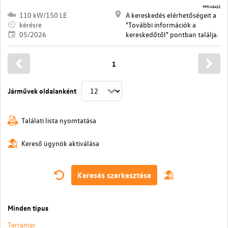
999/43422
110 kW/150 LE
A kereskedés elérhetőségeit a
kérésre
"További információk a
05/2026
kereskedőtől" pontban találja.
1
Járművek oldalanként
Találati lista nyomtatása
Kereső ügynök aktiválása
Keresés szerkesztése
Minden típus
Terramar