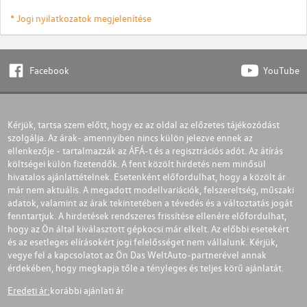
* Jogi nyilatkozatok megjelenítése
Facebook
YouTube
Kérjük, tartsa szem előtt, hogy ez az oldal az előzetes tájékozódást
szolgálja. Az árak- amennyiben nincs külön jelezve ennek az
ellenkezője - tartalmazzák az ÁFÁ-t és a regisztrációs adót. Az átírás
költségei külön fizetendők. A fent közölt hirdetés nem minősül
hivatalos ajánlattételnek. Esetenként előfordulhat, hogy a közölt ár
már nem aktuális. A megadott modellvariációk, felszereltség, műszaki
adatok, valamint az árak tekintetében a tévedés és a változtatás jogát
fenntartjuk. A hirdetések rendszeres frissítése ellenére előfordulhat,
hogy az Ön által kiválasztott gépkocsi már elkelt. Az előbbi esetekért
és az esetleges elírásokért jogi felelősséget nem vállalunk. Kérjük,
vegye fel a kapcsolatot az Ön Das WeltAuto-partnerével annak
érdekében, hogy megkapja tőle a tényleges és teljes körű ajánlatát.
Eredeti ár:
korábbi ajánlati ár