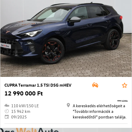
CUPRA Terramar 1.5 TSI DSG mHEV
12 990 000 Ft
999/42356
110 kW/150 LE
A kereskedés elérhetőségeit a
15 942 km
"További információk a
09/2025
kereskedőtől" pontban találja.