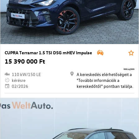
CUPRA Terramar 1.5 TSI DSG mHEV Impulse
15 390 000 Ft
999/42999
110 kW/150 LE
A kereskedés elérhetőségeit a
kérésre
"További információk a
02/2026
kereskedőtől" pontban találja.