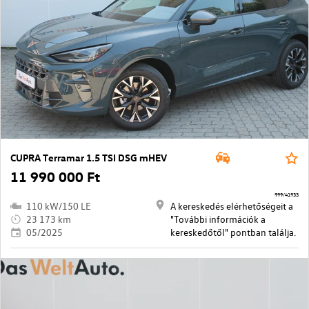
CUPRA Terramar 1.5 TSI DSG mHEV
11 990 000 Ft
999/41933
110 kW/150 LE
A kereskedés elérhetőségeit a
23 173 km
"További információk a
05/2025
kereskedőtől" pontban találja.