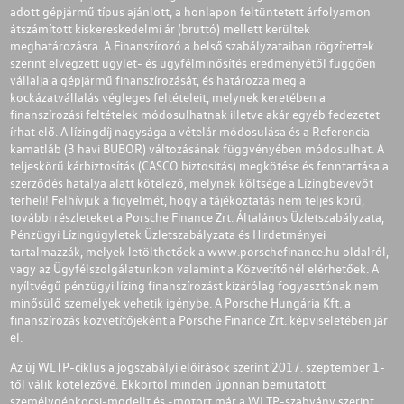
adott gépjármű típus ajánlott, a honlapon feltüntetett árfolyamon
átszámított kiskereskedelmi ár (bruttó) mellett kerültek
meghatározásra. A Finanszírozó a belső szabályzataiban rögzítettek
szerint elvégzett ügylet- és ügyfélminősítés eredményétől függően
vállalja a gépjármű finanszírozását, és határozza meg a
kockázatvállalás végleges feltételeit, melynek keretében a
finanszírozási feltételek módosulhatnak illetve akár egyéb fedezetet
írhat elő. A lízingdíj nagysága a vételár módosulása és a Referencia
kamatláb (3 havi BUBOR) változásának függvényében módosulhat. A
teljeskörű kárbiztosítás (CASCO biztosítás) megkötése és fenntartása a
szerződés hatálya alatt kötelező, melynek költsége a Lízingbevevőt
terheli! Felhívjuk a figyelmét, hogy a tájékoztatás nem teljes körű,
további részleteket a Porsche Finance Zrt. Általános Üzletszabályzata,
Pénzügyi Lízingügyletek Üzletszabályzata és Hirdetményei
tartalmazzák, melyek letölthetőek a
www.porschefinance.hu
oldalról,
vagy az Ügyfélszolgálatunkon valamint a Közvetítőnél elérhetőek. A
nyíltvégű pénzügyi lízing finanszírozást kizárólag fogyasztónak nem
minősülő személyek vehetik igénybe. A Porsche Hungária Kft. a
finanszírozás közvetítőjeként a Porsche Finance Zrt. képviseletében jár
el.
Az új WLTP-ciklus a jogszabályi előírások szerint 2017. szeptember 1-
től válik kötelezővé. Ekkortól minden újonnan bemutatott
személygépkocsi-modellt és -motort már a WLTP-szabvány szerint