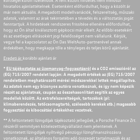
költségei külön fizetendők. A fent közölt hirdetés nem minősül
hivatalos ajánlattételnek. Esetenként előfordulhat, hogy a közölt ár
már nem aktuális. A megadott modellvariációk, felszereltség, műszaki
adatok, valamint az árak tekintetében a tévedés és a változtatás jogát
fenntartjuk. A hirdetések rendszeres frissítése ellenére előfordulhat,
hogy az Ön által kiválasztott gépkocsi már elkelt. Az előbbi esetekért
és az esetleges elírásokért jogi felelősséget nem vállalunk. Kérjük,
vegye fel a kapcsolatot az Ön Das WeltAuto-partnerével annak
érdekében, hogy megkapja tőle a tényleges és teljes körű ajánlatát.
Eredeti ár:
korábbi ajánlati ár
*
EU tájékoztatás az üzemanyag-fogyasztásról
és a CO2 emisszióról az
(EG) 715/2007 rendelet lapján: A megadott értékek az (EG) 715/2007
rendeletben meghatározott mérési módszerekkel lettek megállapítva.
Az adatok nem egy bizonyos autóra vonatkoznak, és így nem képezik
részét az ajánlatnak, csupán az összehasonlítást segítik az egyes
modellek között. Az extrafelszereltségek, tartozékok (pl:
klímaberendezés, tetőcsomagtartó, szélesebb kerekek stb.) magasabb
fogyasztási és kibocsátási értékekhez vezetnek.
** A feltüntetett lízingdíjak tájékoztató jellegűek, a Porsche Finance Zrt.
részéről semmilyen kötelezettségvállalást nem jelentenek. A
feltüntetett lízingdíjak nyíltvégű pénzügyi lízingfinanszírozásra
vonatkoznak, az általános forgalmi adó összegét tartalmazzák és az