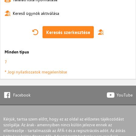
Kereső ügynök aktiválása
Keresés szerkesztése
Minden típus
7
* Jogi nyilatkozatok megjelenítése
Facebook
YouTube
Kérjük, tartsa szem előtt, hogy ez az oldal az előzetes tájékozódást
szolgálja. Az árak- amennyiben nincs külön jelezve ennek az
ellenkezője - tartalmazzák az ÁFÁ-t és a regisztrációs adót. Az átírás