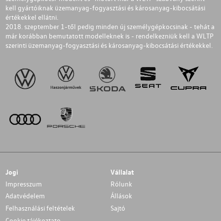
kell gyártóiknak üzemanyag-fogyasztási és károsanyag-kibocsátási
értékekkel ellátni.
2018. szeptember 1-től pedig minden új személygépkocsinak - tehát a
már korábban bemutatott modelleknek is - rendelkezniük kell a WLTP
szerinti üzemanyag-fogyasztási és károsanyag-kibocsátási értékekkel.
Jogi
Vállalat
Impresszum
Rólunk
Adatvédelem
Állások
Felhasználási feltételek
Sajtó
Cookie tájékoztato