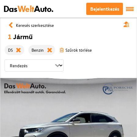
Das
Welt
Auto.
Bejelentkezés
Keresés szerkesztése
1
Jármű
DS
Benzin
Szűrök törlése