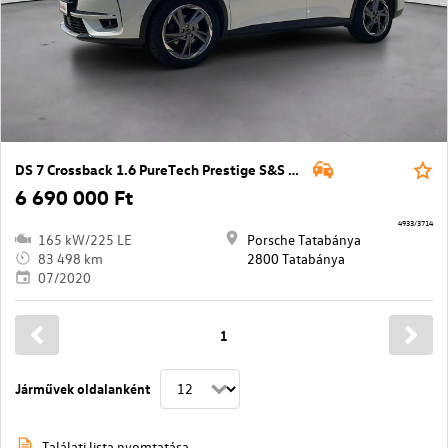
DS 7 Crossback 1.6 PureTech Prestige S&S EAT8 E6.3
6 690 000 Ft
4933/3714
165 kW/225 LE
Porsche Tatabánya
83 498 km
2800 Tatabánya
07/2020
1
Járművek oldalanként
Találati lista nyomtatása