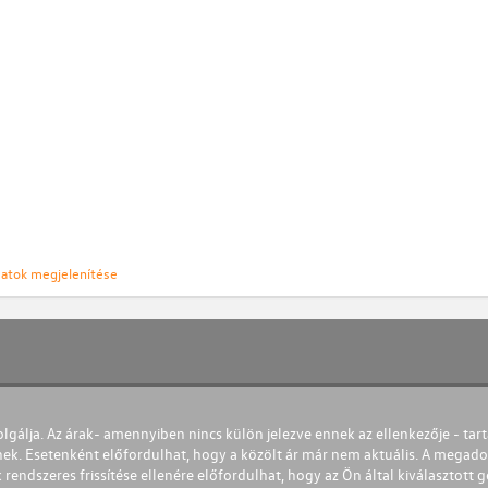
ozatok megjelenítése
olgálja. Az árak- amennyiben nincs külön jelezve ennek az ellenkezője - tart
nek. Esetenként előfordulhat, hogy a közölt ár már nem aktuális. A megadot
 rendszeres frissítése ellenére előfordulhat, hogy az Ön által kiválasztott gé