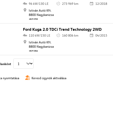
96 kW/130 LE
273 969 km
12/2018
Istiván Autó Kft.
8800 Nagykanizsa
4819/2955
Ford Kuga 2.0 TDCi Trend Technology 2WD
110 kW/150 LE
160 806 km
04/2015
Istiván Autó Kft.
8800 Nagykanizsa
4819/2866
lanként
ista nyomtatása
Kereső ügynök aktiválása