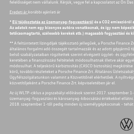
felelősséget nem vállalunk. Kérjük, vegye fel a kapcsolatot az Ön Da
Eredeti ár:
korábbi ajánlati ár
*
EU tájékoztatás az üzemanyag-fogyasztásról
és a CO2 emisszióról 
Az adatok nem egy bizonyos autóra vonatkoznak, és így nem képezik r
tetőcsomagtartó, szélesebb kerekek stb.) magasabb fogyasztási és k
** A feltüntetett lízingdíjak tájékoztató jellegűek, a Porsche Finance 
általános forgalmi adó összegét tartalmazzák és az adott gépjármű tí
belső szabályzataiban rögzítettek szerint elvégzett ügylet- és ügyfé
keretében a finanszírozási feltételek módosulhatnak illetve akár egy
módosulhat. A teljeskörű kárbiztosítás (CASCO biztosítás) megkötése é
körű, további részleteket a Porsche Finance Zrt. Általános Üzletszab
Ügyfélszolgálatunkon valamint a Közvetítőnél elérhetőek. A nyíltvégű
közvetítőjeként a Porsche Finance Zrt. képviseletében jár el.
Az új WLTP-ciklus a jogszabályi előírások szerint 2017. szeptember 
üzemanyag-fogyasztási és károsanyag-kibocsátási értékekkel ellátni.
2018. szeptember 1-től pedig minden új személygépkocsinak - tehát 