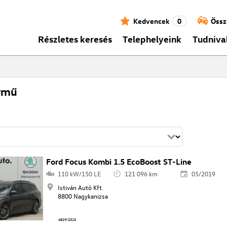
Kedvencek
0
Össz
Részletes keresés
Telephelyeink
Tudniva
rmű
Ford Focus Kombi 1.5 EcoBoost ST-Line
110 kW/150 LE
121 096 km
05/2019
Istiván Autó Kft.
8800 Nagykanizsa
4819/2313