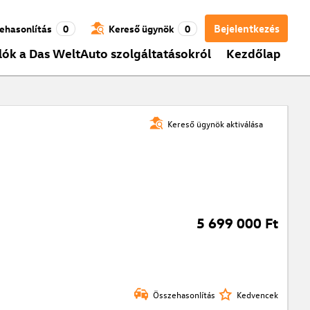
Bejelentkezés
ehasonlítás
0
Kereső ügynök
0
lók a Das WeltAuto szolgáltatásokról
Kezdőlap
Kereső ügynök aktiválása
5 699 000 Ft
Összehasonlítás
Kedvencek