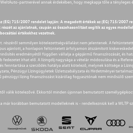
s WeltAuto-partnerével annak érdekében, hogy megkapja tőle a tényleges és 
az (EG) 715/2007 rendelet lapján: A megadott értékek az (EG) 715/2007 r
észét az ajánlatnak, csupán az összehasonlítást segítik az egyes modellek 
ibocsátási értékekhez vezetnek.
Zrt. részéről semmilyen kötelezettségvállalást nem jelentenek. A feltüntetet
pus ajánlott, a honlapon feltüntetett árfolyamon átszámított kiskereskedel
lminősítés eredményétől függően vállalja a gépjármű finanszírozását, és hat
éb fedezetet írhat elő. A lízingdíj nagysága a vételár módosulása és a Re
s fenntartása a szerződés hatálya alatt kötelező, melynek költsége a Lízing
ályzata, Pénzügyi Lízingügyletek Üzletszabályzata és Hirdetményei tartalma
 pénzügyi lízing finanszírozást kizárólag fogyasztónak nem minősülő szemé
1-től válik kötelezővé. Ekkortól minden újonnan bemutatott személygépkoc
a már korábban bemutatott modelleknek is - rendelkezniük kell a WLTP sz