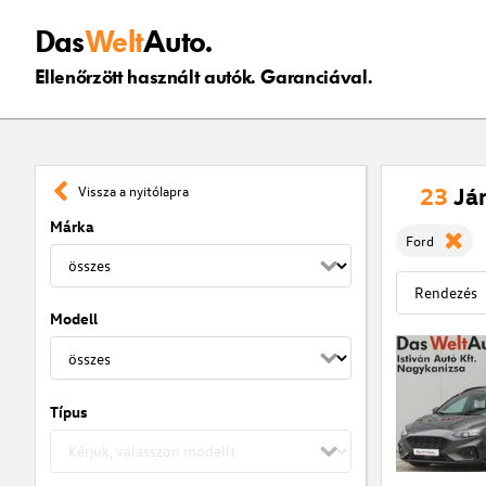
Das
Welt
Auto.
Ellenőrzött használt autók. Garanciával.
23
Já
Vissza a nyitólapra
Márka
Ford
Modell
Típus