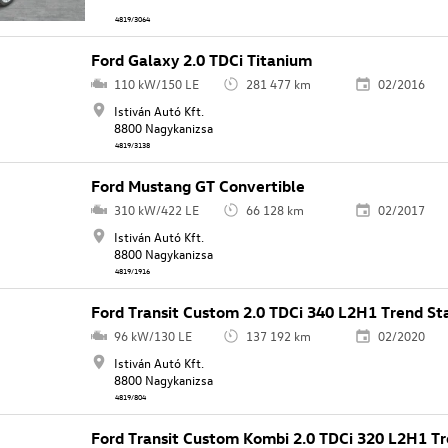
4819/3064
Ford Galaxy 2.0 TDCi Titanium
110 kW/150 LE
281 477 km
02/2016
Istiván Autó Kft.
8800 Nagykanizsa
4819/3138
Ford Mustang GT Convertible
310 kW/422 LE
66 128 km
02/2017
Istiván Autó Kft.
8800 Nagykanizsa
4819/1916
Ford Transit Custom 2.0 TDCi 340 L2H1 Trend S
96 kW/130 LE
137 192 km
02/2020
Istiván Autó Kft.
8800 Nagykanizsa
4819/804
Ford Transit Custom Kombi 2.0 TDCi 320 L2H1 T