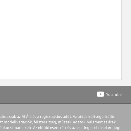
YouTube
almazzák az ÁFÁ-t és a regisztrációs adót. Az átírás költségei külön
t modellvariációk, felszereltség, műszaki adatok, valamint az árak
pkocsi már elkelt. Az előbbi esetekért és az esetleges elírásokért jogi