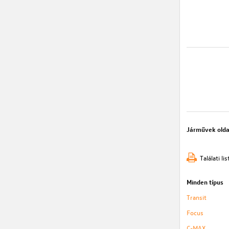
Járművek olda
Találati l
Minden típus
Transit
Focus
C-MAX