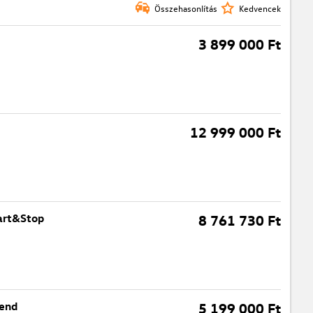
Összehasonlítás
Kedvencek
3 899 000 Ft
12 999 000 Ft
tart&Stop
8 761 730 Ft
rend
5 199 000 Ft