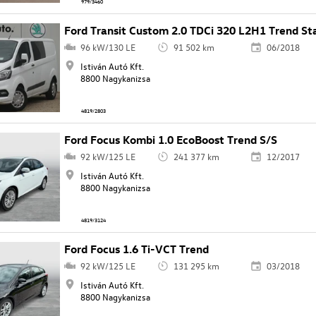
979/3460
Ford Transit Custom 2.0 TDCi 320 L2H1 Trend S
96 kW/130 LE
91 502 km
06/2018
Istiván Autó Kft.
8800 Nagykanizsa
4819/2803
Ford Focus Kombi 1.0 EcoBoost Trend S/S
92 kW/125 LE
241 377 km
12/2017
Istiván Autó Kft.
8800 Nagykanizsa
4819/3124
Ford Focus 1.6 Ti-VCT Trend
92 kW/125 LE
131 295 km
03/2018
Istiván Autó Kft.
8800 Nagykanizsa