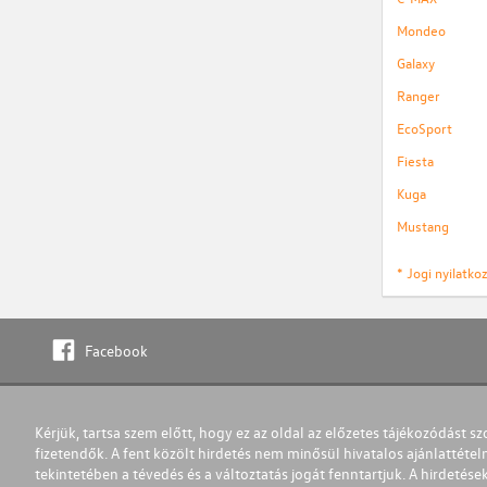
Mondeo
Galaxy
Ranger
EcoSport
Fiesta
Kuga
Mustang
* Jogi nyilatk
Facebook
Kérjük, tartsa szem előtt, hogy ez az oldal az előzetes tájékozódást sz
fizetendők. A fent közölt hirdetés nem minősül hivatalos ajánlattétel
tekintetében a tévedés és a változtatás jogát fenntartjuk. A hirdetések