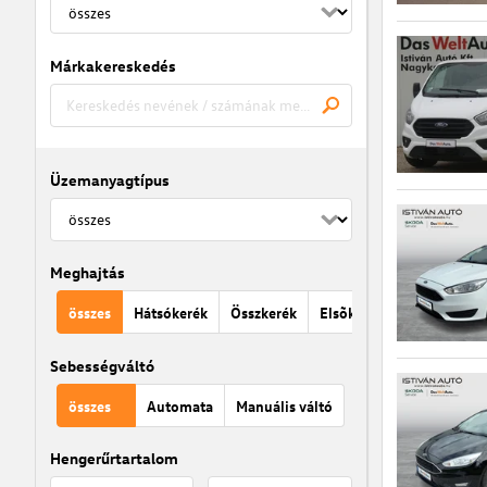
Márkakereskedés
Üzemanyagtípus
Meghajtás
összes
Hátsókerék
Összkerék
Elsõkerék
Sebességváltó
összes
Automata
Manuális váltó
Hengerűrtartalom