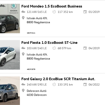
Ford Mondeo 1.5 EcoBoost Business
121 kW/165 LE
117 352 km
01/2019
Istiván Autó Kft.
8800 Nagykanizsa
4819/3111
Ford Fiesta 1.0 EcoBoost ST-Line
103 kW/140 LE
68 079 km
04/2019
Istiván Autó Kft.
8800 Nagykanizsa
4819/3078
Ford Galaxy 2.0 EcoBlue SCR Titanium Aut.
140 kW/190 LE
133 191 km
06/2022
Debrecen Autó
4030 Debrecen