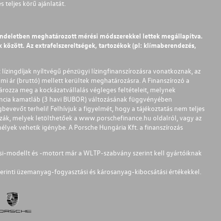
teljes körű ajánlatát.
endeletben meghatározott mérési módszerekkel lettek megállapítva.
között. Az extrafelszereltségek, tartozékok (pl: klímaberendezés,
t lízingdíjak nyíltvégű pénzügyi lízingfinanszírozásra vonatkoznak, az
mi ár (bruttó) mellett kerültek meghatározásra. A Finanszírozó a
ározza meg a kockázatvállalás végleges feltételeit, melynek
ferencia kamatláb (3 havi BUBOR) változásának függvényében
bevevőt terheli! Felhívjuk a figyelmét, hogy a tájékoztatás nem teljes
zzák, melyek letölthetőek a
www.porschefinance.hu
oldalról, vagy az
lyek vehetik igénybe. A Porsche Hungária Kft. a finanszírozás
si-modellt és -motort már a WLTP-szabvány szerint kell gyártóiknak
erinti üzemanyag-fogyasztási és károsanyag-kibocsátási értékekkel.