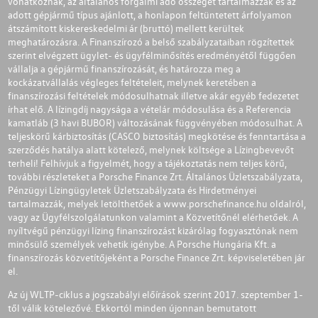
vonatkoznak, az általános forgalmi adó összegét tartalmazzák és az
adott gépjármű típus ajánlott, a honlapon feltüntetett árfolyamon
átszámított kiskereskedelmi ár (bruttó) mellett kerültek
meghatározásra. A Finanszírozó a belső szabályzataiban rögzítettek
szerint elvégzett ügylet- és ügyfélminősítés eredményétől függően
vállalja a gépjármű finanszírozását, és határozza meg a
kockázatvállalás végleges feltételeit, melynek keretében a
finanszírozási feltételek módosulhatnak illetve akár egyéb fedezetet
írhat elő. A lízingdíj nagysága a vételár módosulása és a Referencia
kamatláb (3 havi BUBOR) változásának függvényében módosulhat. A
teljeskörű kárbiztosítás (CASCO biztosítás) megkötése és fenntartása a
szerződés hatálya alatt kötelező, melynek költsége a Lízingbevevőt
terheli! Felhívjuk a figyelmét, hogy a tájékoztatás nem teljes körű,
további részleteket a Porsche Finance Zrt. Általános Üzletszabályzata,
Pénzügyi Lízingügyletek Üzletszabályzata és Hirdetményei
tartalmazzák, melyek letölthetőek a
www.porschefinance.hu
oldalról,
vagy az Ügyfélszolgálatunkon valamint a Közvetítőnél elérhetőek. A
nyíltvégű pénzügyi lízing finanszírozást kizárólag fogyasztónak nem
minősülő személyek vehetik igénybe. A Porsche Hungária Kft. a
finanszírozás közvetítőjeként a Porsche Finance Zrt. képviseletében jár
el.
Az új WLTP-ciklus a jogszabályi előírások szerint 2017. szeptember 1-
től válik kötelezővé. Ekkortól minden újonnan bemutatott