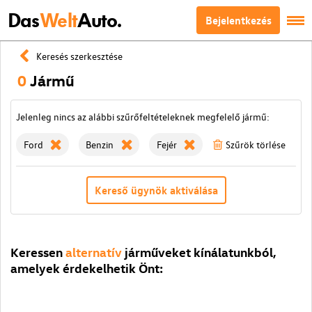
Das
Welt
Auto.
Bejelentkezés
Keresés szerkesztése
0
Jármű
Jelenleg nincs az alábbi szűrőfeltételeknek megfelelő jármű:
Ford
Benzin
Fejér
Szűrök törlése
Kereső ügynök aktiválása
Keressen
alternatív
járműveket kínálatunkból,
amelyek érdekelhetik Önt: