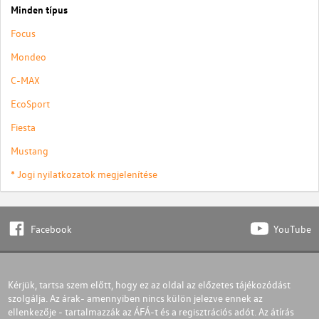
Minden típus
Focus
Mondeo
C-MAX
EcoSport
Fiesta
Mustang
* Jogi nyilatkozatok megjelenítése
Facebook
YouTube
Kérjük, tartsa szem előtt, hogy ez az oldal az előzetes tájékozódást
szolgálja. Az árak- amennyiben nincs külön jelezve ennek az
ellenkezője - tartalmazzák az ÁFÁ-t és a regisztrációs adót. Az átírás