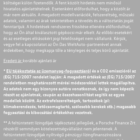
költségei külön fizetendők. A fent közölt hirdetés nem minősül
hivatalos ajánlattételnek. Esetenként előfordulhat, hogy a közölt ár
már nem aktuális. A megadott modellvariációk, felszereltség, műszaki
adatok, valamint az árak tekintetében a tévedés és a változtatás jogát
fenntartjuk. A hirdetések rendszeres frissítése ellenére előfordulhat,
hogy az Ön által kiválasztott gépkocsi már elkelt. Az előbbi esetekért
és az esetleges elírásokért jogi felelősséget nem vállalunk. Kérjük,
vegye fel a kapcsolatot az Ön Das WeltAuto-partnerével annak
érdekében, hogy megkapja tőle a tényleges és teljes körű ajánlatát.
Eredeti ár:
korábbi ajánlati ár
*
EU tájékoztatás az üzemanyag-fogyasztásról
és a CO2 emisszióról az
(EG) 715/2007 rendelet lapján: A megadott értékek az (EG) 715/2007
rendeletben meghatározott mérési módszerekkel lettek megállapítva.
Az adatok nem egy bizonyos autóra vonatkoznak, és így nem képezik
részét az ajánlatnak, csupán az összehasonlítást segítik az egyes
modellek között. Az extrafelszereltségek, tartozékok (pl:
klímaberendezés, tetőcsomagtartó, szélesebb kerekek stb.) magasabb
fogyasztási és kibocsátási értékekhez vezetnek.
** A feltüntetett lízingdíjak tájékoztató jellegűek, a Porsche Finance Zrt.
részéről semmilyen kötelezettségvállalást nem jelentenek. A
feltüntetett lízingdíjak nyíltvégű pénzügyi lízingfinanszírozásra