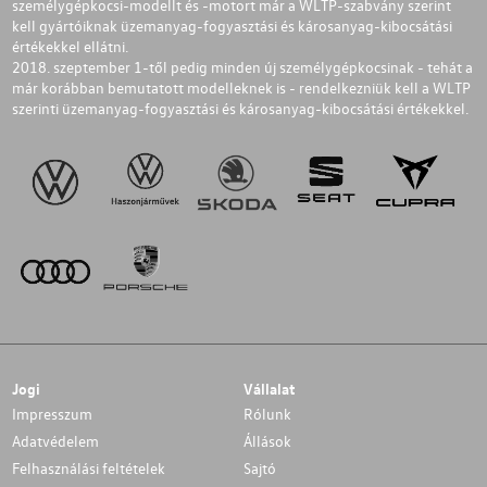
személygépkocsi-modellt és -motort már a WLTP-szabvány szerint
kell gyártóiknak üzemanyag-fogyasztási és károsanyag-kibocsátási
értékekkel ellátni.
2018. szeptember 1-től pedig minden új személygépkocsinak - tehát a
már korábban bemutatott modelleknek is - rendelkezniük kell a WLTP
szerinti üzemanyag-fogyasztási és károsanyag-kibocsátási értékekkel.
Jogi
Vállalat
Impresszum
Rólunk
Adatvédelem
Állások
Felhasználási feltételek
Sajtó