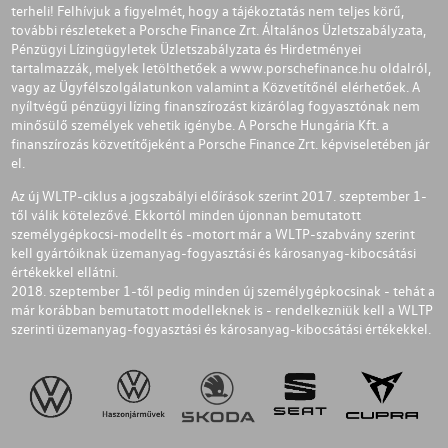
terheli! Felhívjuk a figyelmét, hogy a tájékoztatás nem teljes körű,
további részleteket a Porsche Finance Zrt. Általános Üzletszabályzata,
Pénzügyi Lízingügyletek Üzletszabályzata és Hirdetményei
tartalmazzák, melyek letölthetőek a
www.porschefinance.hu
oldalról,
vagy az Ügyfélszolgálatunkon valamint a Közvetítőnél elérhetőek. A
nyíltvégű pénzügyi lízing finanszírozást kizárólag fogyasztónak nem
minősülő személyek vehetik igénybe. A Porsche Hungária Kft. a
finanszírozás közvetítőjeként a Porsche Finance Zrt. képviseletében jár
el.
Az új WLTP-ciklus a jogszabályi előírások szerint 2017. szeptember 1-
től válik kötelezővé. Ekkortól minden újonnan bemutatott
személygépkocsi-modellt és -motort már a WLTP-szabvány szerint
kell gyártóiknak üzemanyag-fogyasztási és károsanyag-kibocsátási
értékekkel ellátni.
2018. szeptember 1-től pedig minden új személygépkocsinak - tehát a
már korábban bemutatott modelleknek is - rendelkezniük kell a WLTP
szerinti üzemanyag-fogyasztási és károsanyag-kibocsátási értékekkel.