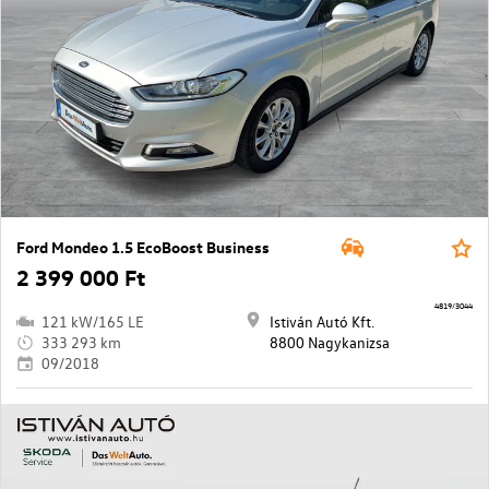
Ford Mondeo 1.5 EcoBoost Business
2 399 000 Ft
4819/3044
121 kW/165 LE
Istiván Autó Kft.
333 293 km
8800 Nagykanizsa
09/2018