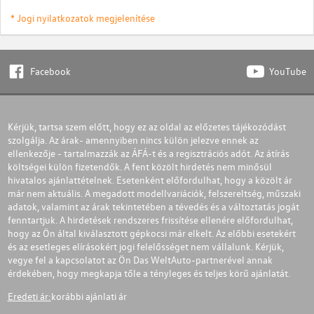
* Jogi nyilatkozatok megjelenítése
Facebook
YouTube
Kérjük, tartsa szem előtt, hogy ez az oldal az előzetes tájékozódást
szolgálja. Az árak- amennyiben nincs külön jelezve ennek az
ellenkezője - tartalmazzák az ÁFÁ-t és a regisztrációs adót. Az átírás
költségei külön fizetendők. A fent közölt hirdetés nem minősül
hivatalos ajánlattételnek. Esetenként előfordulhat, hogy a közölt ár
már nem aktuális. A megadott modellvariációk, felszereltség, műszaki
adatok, valamint az árak tekintetében a tévedés és a változtatás jogát
fenntartjuk. A hirdetések rendszeres frissítése ellenére előfordulhat,
hogy az Ön által kiválasztott gépkocsi már elkelt. Az előbbi esetekért
és az esetleges elírásokért jogi felelősséget nem vállalunk. Kérjük,
vegye fel a kapcsolatot az Ön Das WeltAuto-partnerével annak
érdekében, hogy megkapja tőle a tényleges és teljes körű ajánlatát.
Eredeti ár:
korábbi ajánlati ár