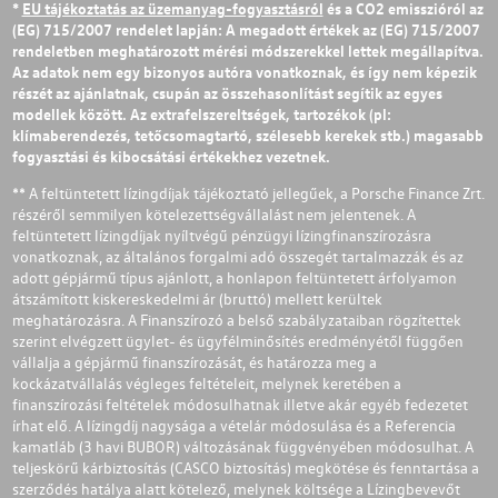
*
EU tájékoztatás az üzemanyag-fogyasztásról
és a CO2 emisszióról az
(EG) 715/2007 rendelet lapján: A megadott értékek az (EG) 715/2007
rendeletben meghatározott mérési módszerekkel lettek megállapítva.
Az adatok nem egy bizonyos autóra vonatkoznak, és így nem képezik
részét az ajánlatnak, csupán az összehasonlítást segítik az egyes
modellek között. Az extrafelszereltségek, tartozékok (pl:
klímaberendezés, tetőcsomagtartó, szélesebb kerekek stb.) magasabb
fogyasztási és kibocsátási értékekhez vezetnek.
** A feltüntetett lízingdíjak tájékoztató jellegűek, a Porsche Finance Zrt.
részéről semmilyen kötelezettségvállalást nem jelentenek. A
feltüntetett lízingdíjak nyíltvégű pénzügyi lízingfinanszírozásra
vonatkoznak, az általános forgalmi adó összegét tartalmazzák és az
adott gépjármű típus ajánlott, a honlapon feltüntetett árfolyamon
átszámított kiskereskedelmi ár (bruttó) mellett kerültek
meghatározásra. A Finanszírozó a belső szabályzataiban rögzítettek
szerint elvégzett ügylet- és ügyfélminősítés eredményétől függően
vállalja a gépjármű finanszírozását, és határozza meg a
kockázatvállalás végleges feltételeit, melynek keretében a
finanszírozási feltételek módosulhatnak illetve akár egyéb fedezetet
írhat elő. A lízingdíj nagysága a vételár módosulása és a Referencia
kamatláb (3 havi BUBOR) változásának függvényében módosulhat. A
teljeskörű kárbiztosítás (CASCO biztosítás) megkötése és fenntartása a
szerződés hatálya alatt kötelező, melynek költsége a Lízingbevevőt