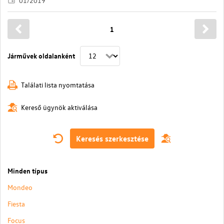
01/2019
1
Járművek oldalanként
Találati lista nyomtatása
Kereső ügynök aktiválása
Keresés szerkesztése
Minden típus
Mondeo
Fiesta
Focus