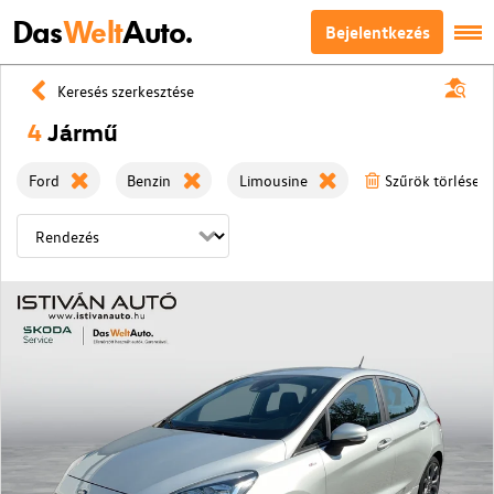
Das
Welt
Auto.
Bejelentkezés
Keresés szerkesztése
4
Jármű
Ford
Benzin
Limousine
Szűrök törlése