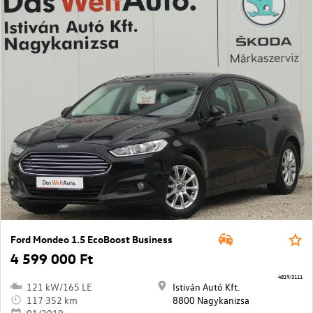
Ford Mondeo 1.5 EcoBoost Business
4 599 000 Ft
4819/3111
121 kW/165 LE
Istiván Autó Kft.
117 352 km
8800 Nagykanizsa