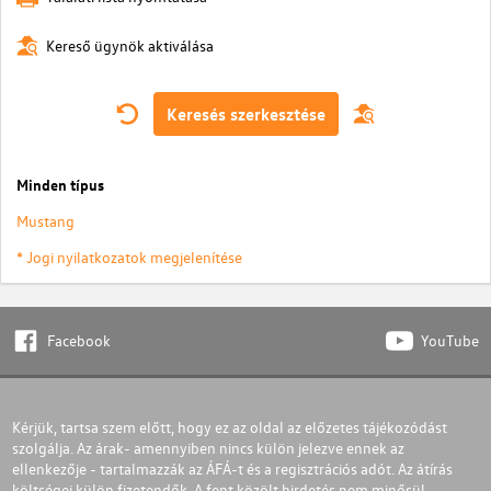
Kereső ügynök aktiválása
Keresés szerkesztése
Minden típus
Mustang
* Jogi nyilatkozatok megjelenítése
Facebook
YouTube
Kérjük, tartsa szem előtt, hogy ez az oldal az előzetes tájékozódást
szolgálja. Az árak- amennyiben nincs külön jelezve ennek az
ellenkezője - tartalmazzák az ÁFÁ-t és a regisztrációs adót. Az átírás
költségei külön fizetendők. A fent közölt hirdetés nem minősül