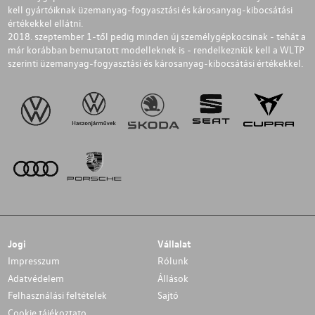
kell gyártóiknak üzemanyag-fogyasztási és károsanyag-kibocsátási
értékekkel ellátni.
2018. szeptember 1-től pedig minden új személygépkocsinak - tehát a
már korábban bemutatott modelleknek is - rendelkezniük kell a WLTP
szerinti üzemanyag-fogyasztási és károsanyag-kibocsátási értékekkel.
Jogi
Vállalat
Impresszum
Rólunk
Adatvédelem
Állások
Felhasználási feltételek
Sajtó
Cookie tájékoztato