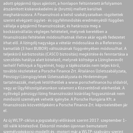
adott gépjármű típus ajánlott, a honlapon feltüntetett árfolyamon
átszámított kiskereskedelmi ár (bruttó) mellett kerültek
meghatározásra. A Finanszírozó a belső szabályzataiban rögzítettek
szerint elvégzett ügylet- és ügyfélminősítés eredményétől függően
vállalja a gépjármű finanszírozását, és határozza meg a
kockázatvállalás végleges feltételeit, melynek keretében a
finanszírozási feltételek módosulhatnak illetve akár egyéb fedezetet
írhat elő. A lízingdíj nagysága a vételár módosulása és a Referencia
kamatláb (3 havi BUBOR) változásának függvényében módosulhat. A
teljeskörű kárbiztosítás (CASCO biztosítás) megkötése és fenntartása a
szerződés hatálya alatt kötelező, melynek költsége a Lízingbevevőt
terheli! Felhívjuk a figyelmét, hogy a tájékoztatás nem teljes körű,
további részleteket a Porsche Finance Zrt. Általános Üzletszabályzata,
Pénzügyi Lízingügyletek Üzletszabályzata és Hirdetményei
tartalmazzák, melyek letölthetőek a
www.porschefinance.hu
oldalról,
vagy az Ügyfélszolgálatunkon valamint a Közvetítőnél elérhetőek. A
nyíltvégű pénzügyi lízing finanszírozást kizárólag fogyasztónak nem
minősülő személyek vehetik igénybe. A Porsche Hungária Kft. a
finanszírozás közvetítőjeként a Porsche Finance Zrt. képviseletében jár
el.
Az új WLTP-ciklus a jogszabályi előírások szerint 2017. szeptember 1-
től válik kötelezővé. Ekkortól minden újonnan bemutatott
személygépkocsi-modellt és -motort már a WLTP-szabvány szerint