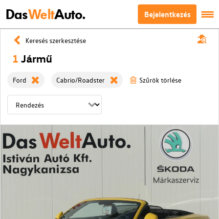
Das
Welt
Auto.
Bejelentkezés
Keresés szerkesztése
1
Jármű
Ford
Cabrio/Roadster
Szűrök törlése