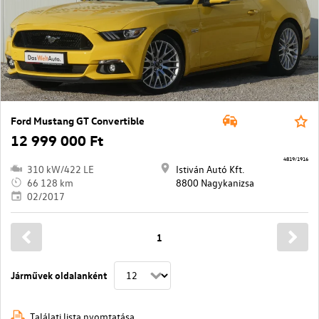
Ford Mustang GT Convertible
12 999 000 Ft
4819/1916
310 kW/422 LE
Istiván Autó Kft.
66 128 km
8800 Nagykanizsa
02/2017
1
Járművek oldalanként
Találati lista nyomtatása