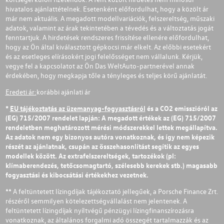
hivatalos ajánlattételnek. Esetenként előfordulhat, hogy a közölt ár
már nem aktuális. A megadott modellvariációk, felszereltség, műszaki
adatok, valamint az árak tekintetében a tévedés és a változtatás jogát
fenntartjuk. A hirdetések rendszeres frissítése ellenére előfordulhat,
hogy az Ön által kiválasztott gépkocsi már elkelt. Az előbbi esetekért
és az esetleges elírásokért jogi felelősséget nem vállalunk. Kérjük,
vegye fel a kapcsolatot az Ön Das WeltAuto-partnerével annak
érdekében, hogy megkapja tőle a tényleges és teljes körű ajánlatát.
Eredeti ár:
korábbi ajánlati ár
*
EU tájékoztatás az üzemanyag-fogyasztásról
és a CO2 emisszióról az
(EG) 715/2007 rendelet lapján: A megadott értékek az (EG) 715/2007
rendeletben meghatározott mérési módszerekkel lettek megállapítva.
Az adatok nem egy bizonyos autóra vonatkoznak, és így nem képezik
részét az ajánlatnak, csupán az összehasonlítást segítik az egyes
modellek között. Az extrafelszereltségek, tartozékok (pl:
klímaberendezés, tetőcsomagtartó, szélesebb kerekek stb.) magasabb
fogyasztási és kibocsátási értékekhez vezetnek.
** A feltüntetett lízingdíjak tájékoztató jellegűek, a Porsche Finance Zrt.
részéről semmilyen kötelezettségvállalást nem jelentenek. A
feltüntetett lízingdíjak nyíltvégű pénzügyi lízingfinanszírozásra
vonatkoznak, az általános forgalmi adó összegét tartalmazzák és az