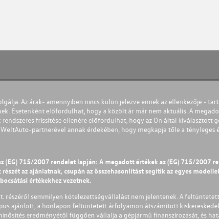
olgálja. Az árak- amennyiben nincs külön jelezve ennek az ellenkezője - tart
nek. Esetenként előfordulhat, hogy a közölt ár már nem aktuális. A megadot
 rendszeres frissítése ellenére előfordulhat, hogy az Ön által kiválasztott gé
s WeltAuto-partnerével annak érdekében, hogy megkapja tőle a tényleges és 
az (EG) 715/2007 rendelet lapján: A megadott értékek az (EG) 715/2007 r
észét az ajánlatnak, csupán az összehasonlítást segítik az egyes modellek 
ibocsátási értékekhez vezetnek.
Zrt. részéről semmilyen kötelezettségvállalást nem jelentenek. A feltüntetet
pus ajánlott, a honlapon feltüntetett árfolyamon átszámított kiskereskedel
lminősítés eredményétől függően vállalja a gépjármű finanszírozását, és hat