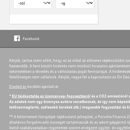
Facebook
Kérjük, tartsa szem előtt, hogy ez az oldal az előzetes tájékozódást sz
fizetendők. A fent közölt hirdetés nem minősül hivatalos ajánlattétel
tekintetében a tévedés és a változtatás jogát fenntartjuk. A hirdetések
felelősséget nem vállalunk. Kérjük, vegye fel a kapcsolatot az Ön Da
Eredeti ár:
korábbi ajánlati ár
*
EU tájékoztatás az üzemanyag-fogyasztásról
és a CO2 emisszióról 
Az adatok nem egy bizonyos autóra vonatkoznak, és így nem képezik r
tetőcsomagtartó, szélesebb kerekek stb.) magasabb fogyasztási és k
** A feltüntetett lízingdíjak tájékoztató jellegűek, a Porsche Finance 
általános forgalmi adó összegét tartalmazzák és az adott gépjármű tí
belső szabályzataiban rögzítettek szerint elvégzett ügylet- és ügyfé