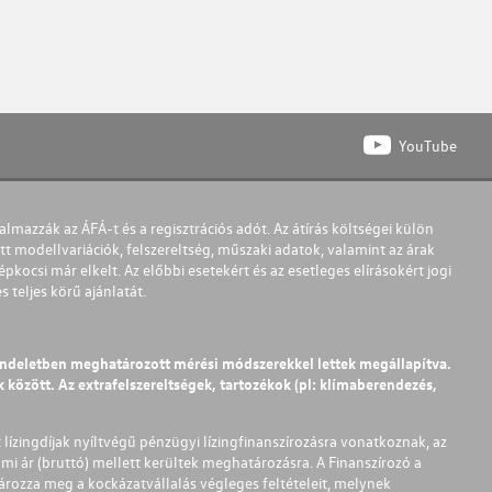
YouTube
almazzák az ÁFÁ-t és a regisztrációs adót. Az átírás költségei külön
t modellvariációk, felszereltség, műszaki adatok, valamint az árak
pkocsi már elkelt. Az előbbi esetekért és az esetleges elírásokért jogi
teljes körű ajánlatát.
endeletben meghatározott mérési módszerekkel lettek megállapítva.
között. Az extrafelszereltségek, tartozékok (pl: klímaberendezés,
t lízingdíjak nyíltvégű pénzügyi lízingfinanszírozásra vonatkoznak, az
mi ár (bruttó) mellett kerültek meghatározásra. A Finanszírozó a
ározza meg a kockázatvállalás végleges feltételeit, melynek