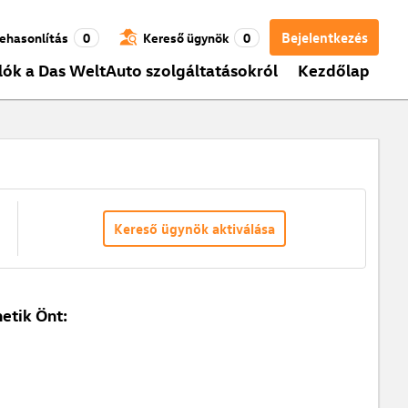
Bejelentkezés
ehasonlítás
0
Kereső ügynök
0
lók a Das WeltAuto szolgáltatásokról
Kezdőlap
Kereső ügynök aktiválása
etik Önt: