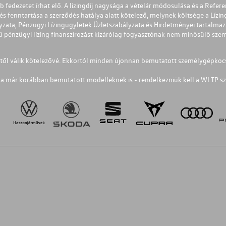
éb fedezetet írhat elő. A lízingdíj nagysága a vételár módosulása és a Re
s fenntartása a szerződés hatálya alatt kötelező, melynek költsége a Lízing
ályzata, Pénzügyi Lízingügyletek Üzletszabályzata és Hirdetményei tartalma
 pénzügyi lízing finanszírozást kizárólag fogyasztónak nem minősülő szemé
1-től válik kötelezővé. Ekkortól minden újonnan bemutatott személygépkoc
a már korábban bemutatott modelleknek is - rendelkezniük kell a WLTP sz