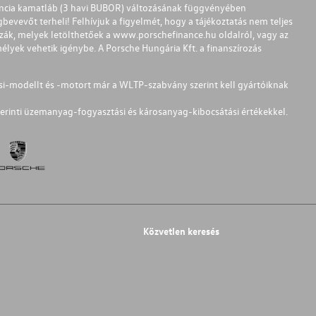
ferencia kamatláb (3 havi BUBOR) változásának függvényében
bevevőt terheli! Felhívjuk a figyelmét, hogy a tájékoztatás nem teljes
zzák, melyek letölthetőek a
www.porschefinance.hu
oldalról, vagy az
lyek vehetik igénybe. A Porsche Hungária Kft. a finanszírozás
si-modellt és -motort már a WLTP-szabvány szerint kell gyártóiknak
erinti üzemanyag-fogyasztási és károsanyag-kibocsátási értékekkel.
Közvetlen keresés