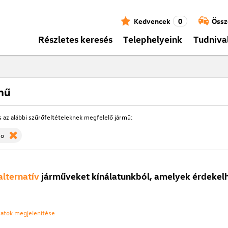
Kedvencek
0
Össz
Részletes keresés
Telephelyeink
Tudniva
mű
s az alábbi szűrőfeltételeknek megfelelő jármű:
eo
alternatív
járműveket kínálatunkból, amelyek érdekelh
ozatok megjelenítése