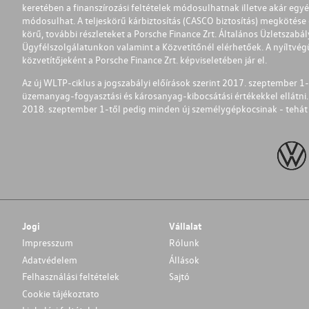
keretében a finanszírozási feltételek módosulhatnak illetve akár egy
módosulhat. A teljeskörű kárbiztosítás (CASCO biztosítás) megkötése é
körű, további részleteket a Porsche Finance Zrt. Általános Üzletszab
Ügyfélszolgálatunkon valamint a Közvetítőnél elérhetőek. A nyíltvégű
közvetítőjeként a Porsche Finance Zrt. képviseletében jár el.
Az új WLTP-ciklus a jogszabályi előírások szerint 2017. szeptember 
üzemanyag-fogyasztási és károsanyag-kibocsátási értékekkel ellátni.
2018. szeptember 1-től pedig minden új személygépkocsinak - tehát 
Jogi
Vállalat
Impresszum
Rólunk
Adatvédelem
Állások
Felhasználási feltételek
Sajtó
Cookie tájékoztato