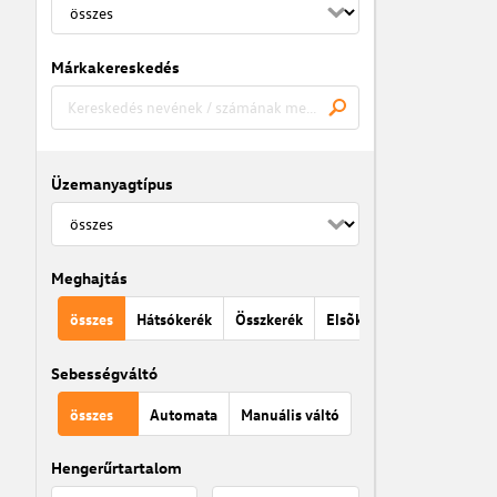
Márkakereskedés
Üzemanyagtípus
Meghajtás
összes
Hátsókerék
Összkerék
Elsõkerék
Sebességváltó
összes
Automata
Manuális váltó
Hengerűrtartalom