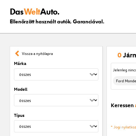
Das
Welt
Auto.
Ellenőrzött használt autók. Garanciával.
0
Jár
Vissza a nyitólapra
Márka
Jelenleg ninc
Ford Mond
Modell
Keressen
Típus
* Jogi nyilatk