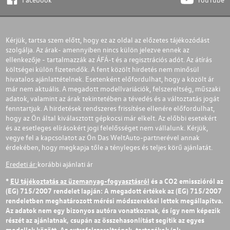
Kérjük, tartsa szem előtt, hogy ez az oldal az előzetes tájékozódást
szolgálja. Az árak- amennyiben nincs külön jelezve ennek az
ellenkezője - tartalmazzák az ÁFÁ-t és a regisztrációs adót. Az átírás
költségei külön fizetendők. A fent közölt hirdetés nem minősül
hivatalos ajánlattételnek. Esetenként előfordulhat, hogy a közölt ár
már nem aktuális. A megadott modellvariációk, felszereltség, műszaki
adatok, valamint az árak tekintetében a tévedés és a változtatás jogát
fenntartjuk. A hirdetések rendszeres frissítése ellenére előfordulhat,
hogy az Ön által kiválasztott gépkocsi már elkelt. Az előbbi esetekért
és az esetleges elírásokért jogi felelősséget nem vállalunk. Kérjük,
vegye fel a kapcsolatot az Ön Das WeltAuto-partnerével annak
érdekében, hogy megkapja tőle a tényleges és teljes körű ajánlatát.
Eredeti ár:
korábbi ajánlati ár
*
EU tájékoztatás az üzemanyag-fogyasztásról
és a CO2 emisszióról az
(EG) 715/2007 rendelet lapján: A megadott értékek az (EG) 715/2007
rendeletben meghatározott mérési módszerekkel lettek megállapítva.
Az adatok nem egy bizonyos autóra vonatkoznak, és így nem képezik
részét az ajánlatnak, csupán az összehasonlítást segítik az egyes
modellek között. Az extrafelszereltségek, tartozékok (pl: