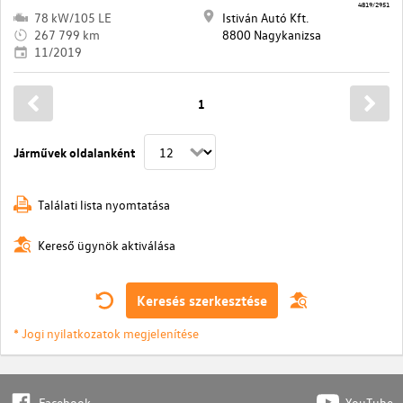
4819/2951
78 kW/105 LE
Istiván Autó Kft.
267 799 km
8800 Nagykanizsa
11/2019
1
Járművek oldalanként
Találati lista nyomtatása
Kereső ügynök aktiválása
Keresés szerkesztése
* Jogi nyilatkozatok megjelenítése
Facebook
YouTube