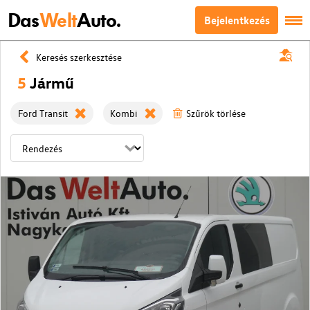
Das
Welt
Auto.
Bejelentkezés
Keresés szerkesztése
5
Jármű
Ford Transit
Kombi
Szűrök törlése