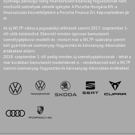
nyíltvégű pénzügyi lízing finanszírozást kizárólag fogyasztónak nem
minősülő személyek vehetik igénybe. A Porsche Hungária Kft. a
finanszírozás közvetítőjeként a Porsche Finance Zrt. képviseletében jár
el.
Az új WLTP-ciklus a jogszabályi előírások szerint 2017. szeptember 1-
től válik kötelezővé. Ekkortól minden újonnan bemutatott
személygépkocsi-modellt és -motort már a WLTP-szabvány szerint
kell gyártóiknak üzemanyag-fogyasztási és károsanyag-kibocsátási
értékekkel ellátni.
2018. szeptember 1-től pedig minden új személygépkocsinak - tehát a
már korábban bemutatott modelleknek is - rendelkezniük kell a WLTP
szerinti üzemanyag-fogyasztási és károsanyag-kibocsátási értékekkel.