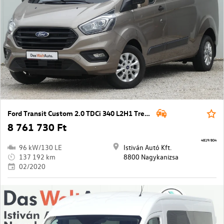
Ford Transit Custom 2.0 TDCi 340 L2H1 Trend Start&Stop
8 761 730 Ft
4819/804
96 kW/130 LE
Istiván Autó Kft.
137 192 km
8800 Nagykanizsa
02/2020