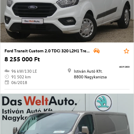
Ford Transit Custom 2.0 TDCi 320 L2H1 Trend Start&Stop
8 255 000 Ft
4819/2803
96 kW/130 LE
Istiván Autó Kft.
91 502 km
8800 Nagykanizsa
06/2018