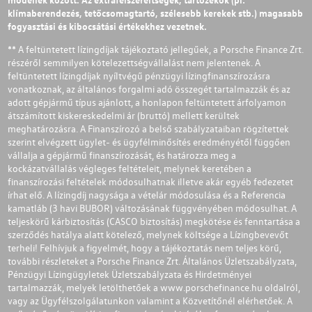
klímaberendezés, tetőcsomagtartó, szélesebb kerekek stb.) magasabb
fogyasztási és kibocsátási értékekhez vezetnek.
** A feltüntetett lízingdíjak tájékoztató jellegűek, a Porsche Finance Zrt.
részéről semmilyen kötelezettségvállalást nem jelentenek. A
feltüntetett lízingdíjak nyíltvégű pénzügyi lízingfinanszírozásra
vonatkoznak, az általános forgalmi adó összegét tartalmazzák és az
adott gépjármű típus ajánlott, a honlapon feltüntetett árfolyamon
átszámított kiskereskedelmi ár (bruttó) mellett kerültek
meghatározásra. A Finanszírozó a belső szabályzataiban rögzítettek
szerint elvégzett ügylet- és ügyfélminősítés eredményétől függően
vállalja a gépjármű finanszírozását, és határozza meg a
kockázatvállalás végleges feltételeit, melynek keretében a
finanszírozási feltételek módosulhatnak illetve akár egyéb fedezetet
írhat elő. A lízingdíj nagysága a vételár módosulása és a Referencia
kamatláb (3 havi BUBOR) változásának függvényében módosulhat. A
teljeskörű kárbiztosítás (CASCO biztosítás) megkötése és fenntartása a
szerződés hatálya alatt kötelező, melynek költsége a Lízingbevevőt
terheli! Felhívjuk a figyelmét, hogy a tájékoztatás nem teljes körű,
további részleteket a Porsche Finance Zrt. Általános Üzletszabályzata,
Pénzügyi Lízingügyletek Üzletszabályzata és Hirdetményei
tartalmazzák, melyek letölthetőek a
www.porschefinance.hu
oldalról,
vagy az Ügyfélszolgálatunkon valamint a Közvetítőnél elérhetőek. A