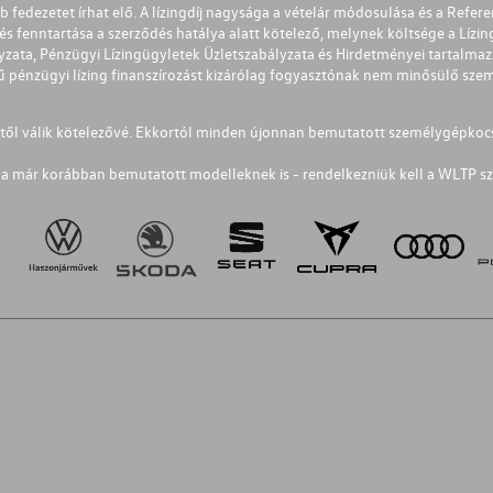
éb fedezetet írhat elő. A lízingdíj nagysága a vételár módosulása és a Re
s fenntartása a szerződés hatálya alatt kötelező, melynek költsége a Lízing
ályzata, Pénzügyi Lízingügyletek Üzletszabályzata és Hirdetményei tartalma
 pénzügyi lízing finanszírozást kizárólag fogyasztónak nem minősülő szemé
1-től válik kötelezővé. Ekkortól minden újonnan bemutatott személygépkoc
a már korábban bemutatott modelleknek is - rendelkezniük kell a WLTP sz