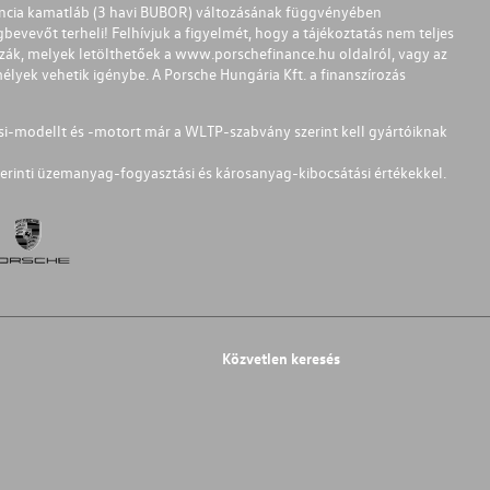
ferencia kamatláb (3 havi BUBOR) változásának függvényében
bevevőt terheli! Felhívjuk a figyelmét, hogy a tájékoztatás nem teljes
zzák, melyek letölthetőek a
www.porschefinance.hu
oldalról, vagy az
lyek vehetik igénybe. A Porsche Hungária Kft. a finanszírozás
si-modellt és -motort már a WLTP-szabvány szerint kell gyártóiknak
erinti üzemanyag-fogyasztási és károsanyag-kibocsátási értékekkel.
Közvetlen keresés