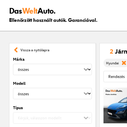
Das
Welt
Auto.
Ellenőrzött használt autók. Garanciával.
2
Jár
Vissza a nyitólapra
Márka
Hyundai
Modell
Típus