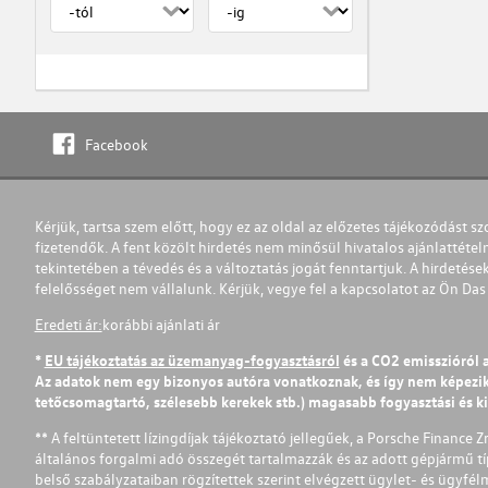
Facebook
Kérjük, tartsa szem előtt, hogy ez az oldal az előzetes tájékozódást sz
fizetendők. A fent közölt hirdetés nem minősül hivatalos ajánlattétel
tekintetében a tévedés és a változtatás jogát fenntartjuk. A hirdetések
felelősséget nem vállalunk. Kérjük, vegye fel a kapcsolatot az Ön Da
Eredeti ár:
korábbi ajánlati ár
*
EU tájékoztatás az üzemanyag-fogyasztásról
és a CO2 emisszióról 
Az adatok nem egy bizonyos autóra vonatkoznak, és így nem képezik r
tetőcsomagtartó, szélesebb kerekek stb.) magasabb fogyasztási és k
** A feltüntetett lízingdíjak tájékoztató jellegűek, a Porsche Finance 
általános forgalmi adó összegét tartalmazzák és az adott gépjármű tí
belső szabályzataiban rögzítettek szerint elvégzett ügylet- és ügyfé