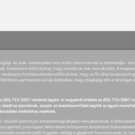
olgálja. Az árak- amennyiben nincs külön jelezve ennek az ellenkezője - tart
nek. Esetenként előfordulhat, hogy a közölt ár már nem aktuális. A megadot
 rendszeres frissítése ellenére előfordulhat, hogy az Ön által kiválasztott gé
s WeltAuto-partnerével annak érdekében, hogy megkapja tőle a tényleges és 
az (EG) 715/2007 rendelet lapján: A megadott értékek az (EG) 715/2007 r
észét az ajánlatnak, csupán az összehasonlítást segítik az egyes modellek 
ibocsátási értékekhez vezetnek.
Zrt. részéről semmilyen kötelezettségvállalást nem jelentenek. A feltüntetet
pus ajánlott, a honlapon feltüntetett árfolyamon átszámított kiskereskedel
lminősítés eredményétől függően vállalja a gépjármű finanszírozását, és hat