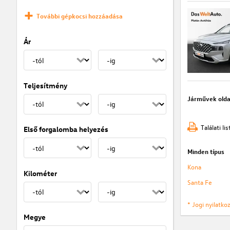
További gépkocsi hozzáadása
Ár
Teljesítmény
Járművek olda
Találati l
Első forgalomba helyezés
Minden típus
Kona
Kilométer
Santa Fe
* Jogi nyilatk
Megye