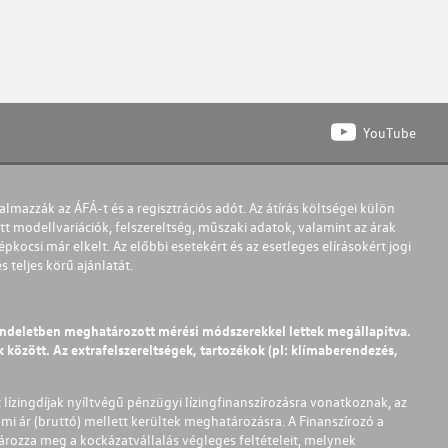
YouTube
almazzák az ÁFÁ-t és a regisztrációs adót. Az átírás költségei külön
t modellvariációk, felszereltség, műszaki adatok, valamint az árak
pkocsi már elkelt. Az előbbi esetekért és az esetleges elírásokért jogi
teljes körű ajánlatát.
endeletben meghatározott mérési módszerekkel lettek megállapítva.
között. Az extrafelszereltségek, tartozékok (pl: klímaberendezés,
t lízingdíjak nyíltvégű pénzügyi lízingfinanszírozásra vonatkoznak, az
mi ár (bruttó) mellett kerültek meghatározásra. A Finanszírozó a
ározza meg a kockázatvállalás végleges feltételeit, melynek