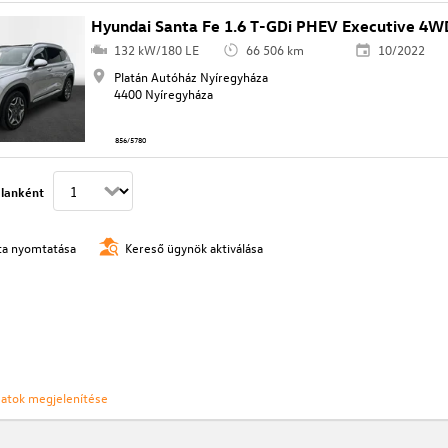
Hyundai Santa Fe 1.6 T-GDi PHEV Executive 4W
132 kW/180 LE
66 506 km
10/2022
Platán Autóház Nyíregyháza
4400 Nyíregyháza
856/5780
lanként
ista nyomtatása
Kereső ügynök aktiválása
ozatok megjelenítése