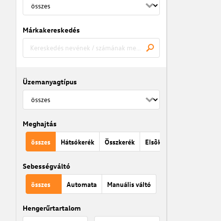
Márkakereskedés
Üzemanyagtípus
Meghajtás
összes
Hátsókerék
Összkerék
Elsõkerék
Sebességváltó
összes
Automata
Manuális váltó
Hengerűrtartalom