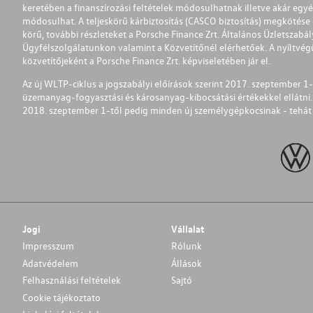
keretében a finanszírozási feltételek módosulhatnak illetve akár egy
módosulhat. A teljeskörű kárbiztosítás (CASCO biztosítás) megkötése é
körű, további részleteket a Porsche Finance Zrt. Általános Üzletszab
Ügyfélszolgálatunkon valamint a Közvetítőnél elérhetőek. A nyíltvégű
közvetítőjeként a Porsche Finance Zrt. képviseletében jár el.
Az új WLTP-ciklus a jogszabályi előírások szerint 2017. szeptember 
üzemanyag-fogyasztási és károsanyag-kibocsátási értékekkel ellátni.
2018. szeptember 1-től pedig minden új személygépkocsinak - tehát 
Jogi
Vállalat
Impresszum
Rólunk
Adatvédelem
Állások
Felhasználási feltételek
Sajtó
Cookie tájékoztato