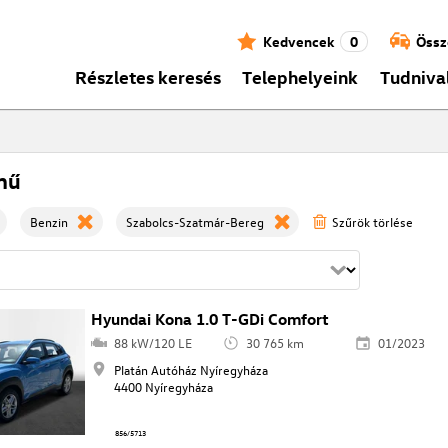
Kedvencek
0
Össz
Részletes keresés
Telephelyeink
Tudniva
mű
Benzin
Szabolcs-Szatmár-Bereg
Szűrök törlése
Hyundai Kona 1.0 T-GDi Comfort
88 kW/120 LE
30 765 km
01/2023
Platán Autóház Nyíregyháza
4400 Nyíregyháza
856/5713