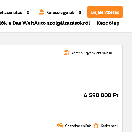
Bejelentkezés
ehasonlítás
0
Kereső ügynök
0
lók a Das WeltAuto szolgáltatásokról
Kezdőlap
Kereső ügynök aktiválása
6 590 000 Ft
Összehasonlítás
Kedvencek