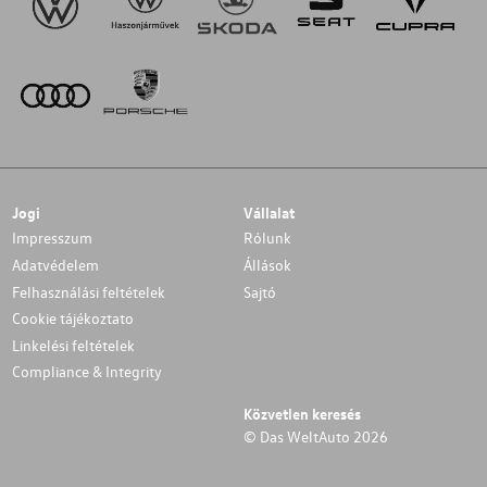
Jogi
Vállalat
Impresszum
Rólunk
Adatvédelem
Állások
Felhasználási feltételek
Sajtó
Cookie tájékoztato
Linkelési feltételek
Compliance & Integrity
Közvetlen keresés
© Das WeltAuto 2026