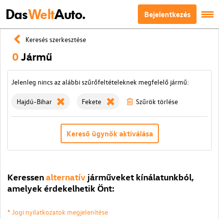
Das
Welt
Auto.
Bejelentkezés
Keresés szerkesztése
0
Jármű
Jelenleg nincs az alábbi szűrőfeltételeknek megfelelő jármű:
Hajdú-Bihar
Fekete
Szűrök törlése
Kereső ügynök aktiválása
Keressen
alternatív
járműveket kínálatunkból,
amelyek érdekelhetik Önt:
* Jogi nyilatkozatok megjelenítése