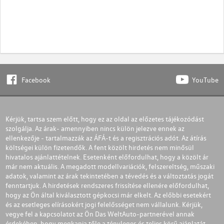
Facebook
YouTube
Kérjük, tartsa szem előtt, hogy ez az oldal az előzetes tájékozódást
szolgálja. Az árak- amennyiben nincs külön jelezve ennek az
ellenkezője - tartalmazzák az ÁFÁ-t és a regisztrációs adót. Az átírás
költségei külön fizetendők. A fent közölt hirdetés nem minősül
hivatalos ajánlattételnek. Esetenként előfordulhat, hogy a közölt ár
már nem aktuális. A megadott modellvariációk, felszereltség, műszaki
adatok, valamint az árak tekintetében a tévedés és a változtatás jogát
fenntartjuk. A hirdetések rendszeres frissítése ellenére előfordulhat,
hogy az Ön által kiválasztott gépkocsi már elkelt. Az előbbi esetekért
és az esetleges elírásokért jogi felelősséget nem vállalunk. Kérjük,
vegye fel a kapcsolatot az Ön Das WeltAuto-partnerével annak
érdekében, hogy megkapja tőle a tényleges és teljes körű ajánlatát.