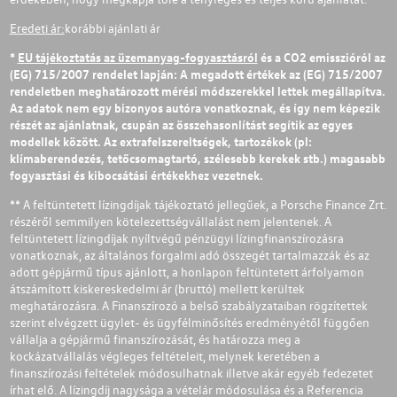
Eredeti ár:
korábbi ajánlati ár
*
EU tájékoztatás az üzemanyag-fogyasztásról
és a CO2 emisszióról az
(EG) 715/2007 rendelet lapján: A megadott értékek az (EG) 715/2007
rendeletben meghatározott mérési módszerekkel lettek megállapítva.
Az adatok nem egy bizonyos autóra vonatkoznak, és így nem képezik
részét az ajánlatnak, csupán az összehasonlítást segítik az egyes
modellek között. Az extrafelszereltségek, tartozékok (pl:
klímaberendezés, tetőcsomagtartó, szélesebb kerekek stb.) magasabb
fogyasztási és kibocsátási értékekhez vezetnek.
** A feltüntetett lízingdíjak tájékoztató jellegűek, a Porsche Finance Zrt.
részéről semmilyen kötelezettségvállalást nem jelentenek. A
feltüntetett lízingdíjak nyíltvégű pénzügyi lízingfinanszírozásra
vonatkoznak, az általános forgalmi adó összegét tartalmazzák és az
adott gépjármű típus ajánlott, a honlapon feltüntetett árfolyamon
átszámított kiskereskedelmi ár (bruttó) mellett kerültek
meghatározásra. A Finanszírozó a belső szabályzataiban rögzítettek
szerint elvégzett ügylet- és ügyfélminősítés eredményétől függően
vállalja a gépjármű finanszírozását, és határozza meg a
kockázatvállalás végleges feltételeit, melynek keretében a
finanszírozási feltételek módosulhatnak illetve akár egyéb fedezetet
írhat elő. A lízingdíj nagysága a vételár módosulása és a Referencia