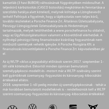
kamatláb (3 havi BUBOR) változásának függvényében módosulhat. A
teljeskörű kárbiztosítás (CASCO biztosítás) megkötése és fenntartása a
szerződés hatálya alatt kötelező, melynek költsége a Lízingbevevőt
terheli! Felhívjuk a figyelmét, hogy a tájékoztatás nem teljes körű,
további részleteket a Porsche Finance Zrt. Általános Üzletszabályzata,
Pénzügyi Lízingügyletek Üzletszabályzata és Hirdetményei
tartalmazzák, melyek letölthetőek a
www.porschefinance.hu
oldalról,
vagy az Ügyfélszolgálatunkon valamint a Közvetítőnél elérhetőek. A
nyíltvégű pénzügyi lízing finanszírozást kizárólag fogyasztónak nem
minősülő személyek vehetik igénybe. A Porsche Hungária Kft. a
finanszírozás közvetítőjeként a Porsche Finance Zrt. képviseletében jár
el.
Az új WLTP-ciklus a jogszabályi előírások szerint 2017. szeptember 1-
től válik kötelezővé. Ekkortól minden újonnan bemutatott
személygépkocsi-modellt és -motort már a WLTP-szabvány szerint
kell gyártóiknak üzemanyag-fogyasztási és károsanyag-kibocsátási
értékekkel ellátni.
2018. szeptember 1-től pedig minden új személygépkocsinak - tehát a
már korábban bemutatott modelleknek is - rendelkezniük kell a WLTP
szerinti üzemanyag-fogyasztási és károsanyag-kibocsátási értékekkel.