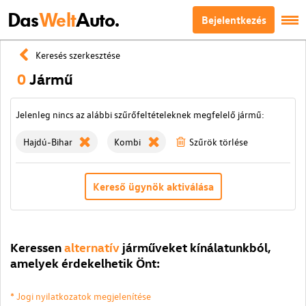
Das
Welt
Auto.
Bejelentkezés
Keresés szerkesztése
0
Jármű
Jelenleg nincs az alábbi szűrőfeltételeknek megfelelő jármű:
Hajdú-Bihar
Kombi
Szűrök törlése
Kereső ügynök aktiválása
Keressen
alternatív
járműveket kínálatunkból,
amelyek érdekelhetik Önt:
* Jogi nyilatkozatok megjelenítése