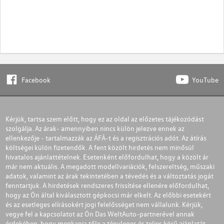
Facebook
YouTube
Kérjük, tartsa szem előtt, hogy ez az oldal az előzetes tájékozódást
szolgálja. Az árak- amennyiben nincs külön jelezve ennek az
ellenkezője - tartalmazzák az ÁFÁ-t és a regisztrációs adót. Az átírás
költségei külön fizetendők. A fent közölt hirdetés nem minősül
hivatalos ajánlattételnek. Esetenként előfordulhat, hogy a közölt ár
már nem aktuális. A megadott modellvariációk, felszereltség, műszaki
adatok, valamint az árak tekintetében a tévedés és a változtatás jogát
fenntartjuk. A hirdetések rendszeres frissítése ellenére előfordulhat,
hogy az Ön által kiválasztott gépkocsi már elkelt. Az előbbi esetekért
és az esetleges elírásokért jogi felelősséget nem vállalunk. Kérjük,
vegye fel a kapcsolatot az Ön Das WeltAuto-partnerével annak
érdekében, hogy megkapja tőle a tényleges és teljes körű ajánlatát.