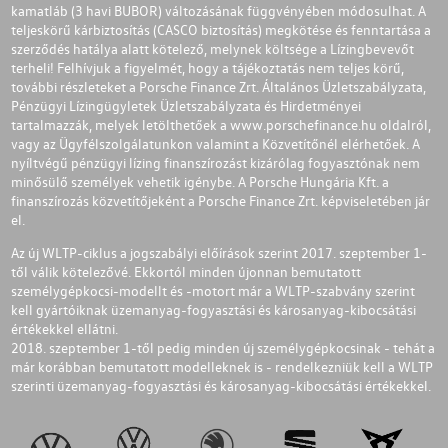
kamatláb (3 havi BUBOR) változásának függvényében módosulhat. A
teljeskörű kárbiztosítás (CASCO biztosítás) megkötése és fenntartása a
szerződés hatálya alatt kötelező, melynek költsége a Lízingbevevőt
terheli! Felhívjuk a figyelmét, hogy a tájékoztatás nem teljes körű,
további részleteket a Porsche Finance Zrt. Általános Üzletszabályzata,
Pénzügyi Lízingügyletek Üzletszabályzata és Hirdetményei
tartalmazzák, melyek letölthetőek a
www.porschefinance.hu
oldalról,
vagy az Ügyfélszolgálatunkon valamint a Közvetítőnél elérhetőek. A
nyíltvégű pénzügyi lízing finanszírozást kizárólag fogyasztónak nem
minősülő személyek vehetik igénybe. A Porsche Hungária Kft. a
finanszírozás közvetítőjeként a Porsche Finance Zrt. képviseletében jár
el.
Az új WLTP-ciklus a jogszabályi előírások szerint 2017. szeptember 1-
től válik kötelezővé. Ekkortól minden újonnan bemutatott
személygépkocsi-modellt és -motort már a WLTP-szabvány szerint
kell gyártóiknak üzemanyag-fogyasztási és károsanyag-kibocsátási
értékekkel ellátni.
2018. szeptember 1-től pedig minden új személygépkocsinak - tehát a
már korábban bemutatott modelleknek is - rendelkezniük kell a WLTP
szerinti üzemanyag-fogyasztási és károsanyag-kibocsátási értékekkel.