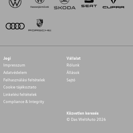
Jogi
Vállalat
Impresszum
Rólunk
Adatvédelem
Állások
Felhasználási feltételek
Sajtó
Cookie tájékoztato
Linkelési feltételek
Compliance & Integrity
Közvetlen keresés
© Das WeltAuto 2026