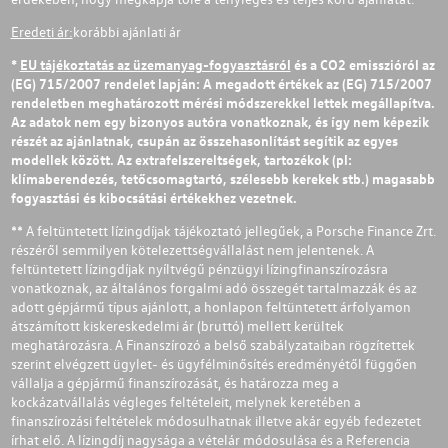
Eredeti ár:
korábbi ajánlati ár
*
EU tájékoztatás az üzemanyag-fogyasztásról
és a CO2 emisszióról az
(EG) 715/2007 rendelet lapján: A megadott értékek az (EG) 715/2007
rendeletben meghatározott mérési módszerekkel lettek megállapítva.
Az adatok nem egy bizonyos autóra vonatkoznak, és így nem képezik
részét az ajánlatnak, csupán az összehasonlítást segítik az egyes
modellek között. Az extrafelszereltségek, tartozékok (pl:
klímaberendezés, tetőcsomagtartó, szélesebb kerekek stb.) magasabb
fogyasztási és kibocsátási értékekhez vezetnek.
** A feltüntetett lízingdíjak tájékoztató jellegűek, a Porsche Finance Zrt.
részéről semmilyen kötelezettségvállalást nem jelentenek. A
feltüntetett lízingdíjak nyíltvégű pénzügyi lízingfinanszírozásra
vonatkoznak, az általános forgalmi adó összegét tartalmazzák és az
adott gépjármű típus ajánlott, a honlapon feltüntetett árfolyamon
átszámított kiskereskedelmi ár (bruttó) mellett kerültek
meghatározásra. A Finanszírozó a belső szabályzataiban rögzítettek
szerint elvégzett ügylet- és ügyfélminősítés eredményétől függően
vállalja a gépjármű finanszírozását, és határozza meg a
kockázatvállalás végleges feltételeit, melynek keretében a
finanszírozási feltételek módosulhatnak illetve akár egyéb fedezetet
írhat elő. A lízingdíj nagysága a vételár módosulása és a Referencia