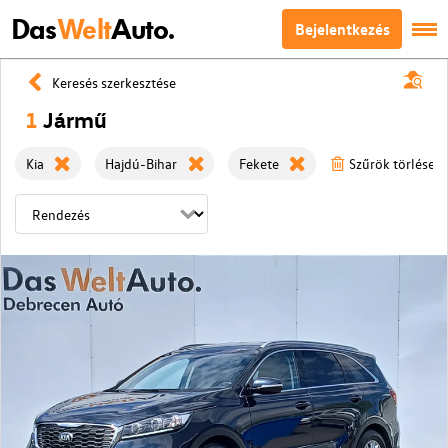
Das
Welt
Auto.
Bejelentkezés
Keresés szerkesztése
1
Jármű
Kia
Hajdú-Bihar
Fekete
Szűrök törlése