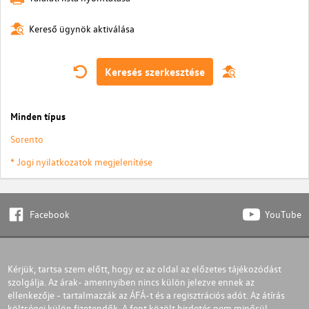
Kereső ügynök aktiválása
Keresés szerkesztése
Minden típus
Sorento
* Jogi nyilatkozatok megjelenítése
Facebook
YouTube
Kérjük, tartsa szem előtt, hogy ez az oldal az előzetes tájékozódást
szolgálja. Az árak- amennyiben nincs külön jelezve ennek az
ellenkezője - tartalmazzák az ÁFÁ-t és a regisztrációs adót. Az átírás
költségei külön fizetendők. A fent közölt hirdetés nem minősül