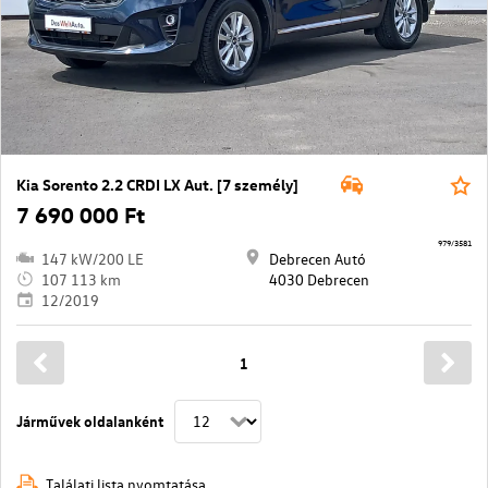
Kia Sorento 2.2 CRDI LX Aut. [7 személy]
7 690 000 Ft
979/3581
147 kW/200 LE
Debrecen Autó
107 113 km
4030 Debrecen
12/2019
1
Járművek oldalanként
Találati lista nyomtatása