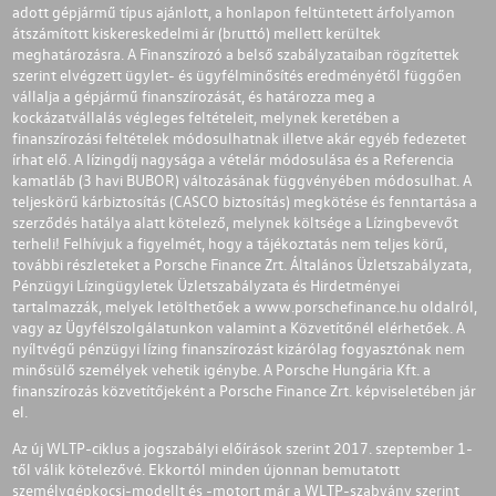
adott gépjármű típus ajánlott, a honlapon feltüntetett árfolyamon
átszámított kiskereskedelmi ár (bruttó) mellett kerültek
meghatározásra. A Finanszírozó a belső szabályzataiban rögzítettek
szerint elvégzett ügylet- és ügyfélminősítés eredményétől függően
vállalja a gépjármű finanszírozását, és határozza meg a
kockázatvállalás végleges feltételeit, melynek keretében a
finanszírozási feltételek módosulhatnak illetve akár egyéb fedezetet
írhat elő. A lízingdíj nagysága a vételár módosulása és a Referencia
kamatláb (3 havi BUBOR) változásának függvényében módosulhat. A
teljeskörű kárbiztosítás (CASCO biztosítás) megkötése és fenntartása a
szerződés hatálya alatt kötelező, melynek költsége a Lízingbevevőt
terheli! Felhívjuk a figyelmét, hogy a tájékoztatás nem teljes körű,
további részleteket a Porsche Finance Zrt. Általános Üzletszabályzata,
Pénzügyi Lízingügyletek Üzletszabályzata és Hirdetményei
tartalmazzák, melyek letölthetőek a
www.porschefinance.hu
oldalról,
vagy az Ügyfélszolgálatunkon valamint a Közvetítőnél elérhetőek. A
nyíltvégű pénzügyi lízing finanszírozást kizárólag fogyasztónak nem
minősülő személyek vehetik igénybe. A Porsche Hungária Kft. a
finanszírozás közvetítőjeként a Porsche Finance Zrt. képviseletében jár
el.
Az új WLTP-ciklus a jogszabályi előírások szerint 2017. szeptember 1-
től válik kötelezővé. Ekkortól minden újonnan bemutatott
személygépkocsi-modellt és -motort már a WLTP-szabvány szerint