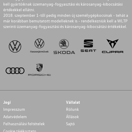
kell gyártóiknak üzemanyag-fogyasztási és károsanyag-kibocsátási
értékekkel ellátni.
2018. szeptember 1-től pedig minden új személygépkocsinak - tehát a
már korábban bemutatott modelleknek is - rendelkezniük kell a WLTP
szerinti üzemanyag-fogyasztási és károsanyag-kibocsátási értékekkel.
Jogi
Vállalat
Impresszum
Rólunk
Adatvédelem
Állások
Felhasználási feltételek
Sajtó
Cookie tájékoztato