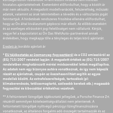
hivatalos ajánlattételnek. Esetenként előfordulhat, hogy a közölt ár
már nem aktuális. A megadott modellvariációk, felszereltség, műszaki
adatok, valamint az árak tekintetében a tévedés és a változtatás jogát
fenntartjuk. A hirdetések rendszeres frissítése ellenére előfordulhat,
hogy az Ön által kiválasztott gépkocsi már elkelt. Az előbbi esetekért
és az esetleges elírásokért jogi felelősséget nem vállalunk. Kérjük,
vegye fel a kapcsolatot az Ön Das WeltAuto-partnerével annak
érdekében, hogy megkapja tőle a tényleges és teljes körű ajánlatát.
Eredeti ár:
korábbi ajánlati ár
*
EU tájékoztatás az üzemanyag-fogyasztásról
és a CO2 emisszióról az
(EG) 715/2007 rendelet lapján: A megadott értékek az (EG) 715/2007
rendeletben meghatározott mérési módszerekkel lettek megállapítva.
Az adatok nem egy bizonyos autóra vonatkoznak, és így nem képezik
részét az ajánlatnak, csupán az összehasonlítást segítik az egyes
modellek között. Az extrafelszereltségek, tartozékok (pl:
klímaberendezés, tetőcsomagtartó, szélesebb kerekek stb.) magasabb
fogyasztási és kibocsátási értékekhez vezetnek.
** A feltüntetett lízingdíjak tájékoztató jellegűek, a Porsche Finance Zrt.
részéről semmilyen kötelezettségvállalást nem jelentenek. A
feltüntetett lízingdíjak nyíltvégű pénzügyi lízingfinanszírozásra
vonatkoznak, az általános forgalmi adó összegét tartalmazzák és az