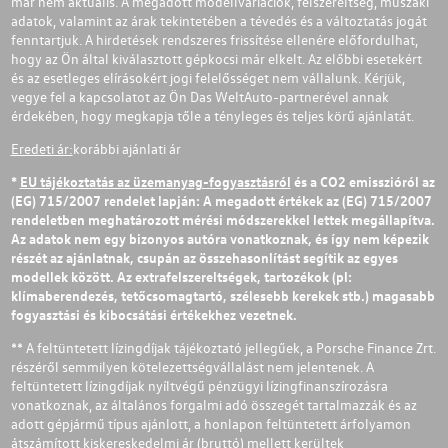
már nem aktuális. A megadott modellvariációk, felszereltség, műszaki
adatok, valamint az árak tekintetében a tévedés és a változtatás jogát
fenntartjuk. A hirdetések rendszeres frissítése ellenére előfordulhat,
hogy az Ön által kiválasztott gépkocsi már elkelt. Az előbbi esetekért
és az esetleges elírásokért jogi felelősséget nem vállalunk. Kérjük,
vegye fel a kapcsolatot az Ön Das WeltAuto-partnerével annak
érdekében, hogy megkapja tőle a tényleges és teljes körű ajánlatát.
Eredeti ár:
korábbi ajánlati ár
*
EU tájékoztatás az üzemanyag-fogyasztásról
és a CO2 emisszióról az
(EG) 715/2007 rendelet lapján: A megadott értékek az (EG) 715/2007
rendeletben meghatározott mérési módszerekkel lettek megállapítva.
Az adatok nem egy bizonyos autóra vonatkoznak, és így nem képezik
részét az ajánlatnak, csupán az összehasonlítást segítik az egyes
modellek között. Az extrafelszereltségek, tartozékok (pl:
klímaberendezés, tetőcsomagtartó, szélesebb kerekek stb.) magasabb
fogyasztási és kibocsátási értékekhez vezetnek.
** A feltüntetett lízingdíjak tájékoztató jellegűek, a Porsche Finance Zrt.
részéről semmilyen kötelezettségvállalást nem jelentenek. A
feltüntetett lízingdíjak nyíltvégű pénzügyi lízingfinanszírozásra
vonatkoznak, az általános forgalmi adó összegét tartalmazzák és az
adott gépjármű típus ajánlott, a honlapon feltüntetett árfolyamon
átszámított kiskereskedelmi ár (bruttó) mellett kerültek