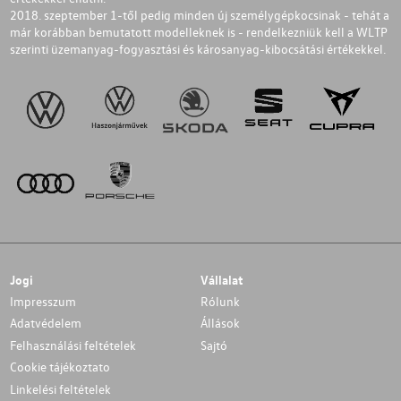
2018. szeptember 1-től pedig minden új személygépkocsinak - tehát a
már korábban bemutatott modelleknek is - rendelkezniük kell a WLTP
szerinti üzemanyag-fogyasztási és károsanyag-kibocsátási értékekkel.
Jogi
Vállalat
Impresszum
Rólunk
Adatvédelem
Állások
Felhasználási feltételek
Sajtó
Cookie tájékoztato
Linkelési feltételek