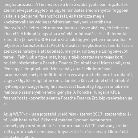
meghatározásra. A Finanszírozó a belső szabályzataiban rögzítettek
szerint elvégzett ügylet- és ügyfélminősítés eredményétől függően
vállalja a gépjármű finanszírozását, és határozza meg a
kockázatvállalás végleges feltételeit, melynek keretében a
finanszírozási feltételek módosulhatnak illetve akár egyéb fedezetet
írhat elő. A lízingdíj nagysága a vételár módosulása és a Referencia
kamatláb (3 havi BUBOR) változásának függvényében módosulhat. A
teljeskörű kárbiztosítás (CASCO biztosítás) megkötése és fenntartása a
szerződés hatálya alatt kötelező, melynek költsége a Lízingbevevőt
terheli! Felhívjuk a figyelmét, hogy a tájékoztatás nem teljes körű,
további részleteket a Porsche Finance Zrt. Általános Üzletszabályzata,
Pénzügyi Lízingügyletek Üzletszabályzata és Hirdetményei
tartalmazzák, melyek letölthetőek a
www.porschefinance.hu
oldalról,
vagy az Ügyfélszolgálatunkon valamint a Közvetítőnél elérhetőek. A
nyíltvégű pénzügyi lízing finanszírozást kizárólag fogyasztónak nem
minősülő személyek vehetik igénybe. A Porsche Hungária Kft. a
finanszírozás közvetítőjeként a Porsche Finance Zrt. képviseletében jár
el.
Az új WLTP-ciklus a jogszabályi előírások szerint 2017. szeptember 1-
től válik kötelezővé. Ekkortól minden újonnan bemutatott
személygépkocsi-modellt és -motort már a WLTP-szabvány szerint
kell gyártóiknak üzemanyag-fogyasztási és károsanyag-kibocsátási
értékekkel ellátni.