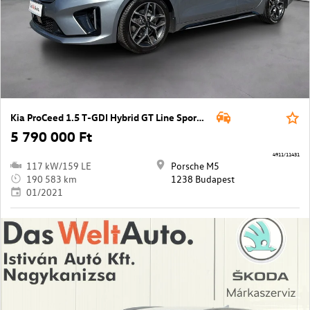
Kia ProCeed 1.5 T-GDI Hybrid GT Line Sport DCT
5 790 000 Ft
4911/11431
117 kW/159 LE
Porsche M5
190 583 km
1238 Budapest
01/2021