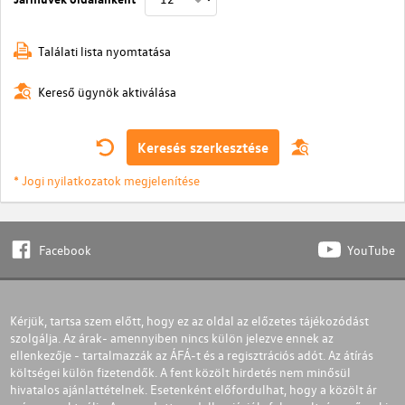
Találati lista nyomtatása
Kereső ügynök aktiválása
Keresés szerkesztése
* Jogi nyilatkozatok megjelenítése
Facebook
YouTube
Kérjük, tartsa szem előtt, hogy ez az oldal az előzetes tájékozódást
szolgálja. Az árak- amennyiben nincs külön jelezve ennek az
ellenkezője - tartalmazzák az ÁFÁ-t és a regisztrációs adót. Az átírás
költségei külön fizetendők. A fent közölt hirdetés nem minősül
hivatalos ajánlattételnek. Esetenként előfordulhat, hogy a közölt ár