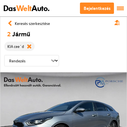
Das
Welt
Auto.
Bejelentkezés
Keresés szerkesztése
2
Jármű
KIA cee`d