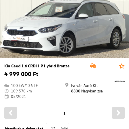
Kia Ceed 1.6 CRDi HP Hybrid Bronze
4 999 000 Ft
4819/2686
100 kW/136 LE
Istiván Autó Kft.
109 570 km
8800 Nagykanizsa
05/2021
1
Járművek oldalanként