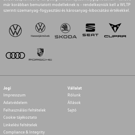
már korábban bemutatott modelleknek is - rendelkezniük kell a WLTP
szerinti üzemanyag-fogyasztási és károsanyag-kibocsátási értékekkel.
Jogi
Vállalat
Impresszum
Rólunk
Adatvédelem
Állások
Felhasználási feltételek
Sajtó
Cookie tájékoztato
Linkelési feltételek
Compliance & Integrity