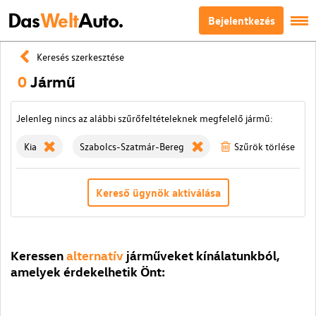
Das
Welt
Auto.
Bejelentkezés
Keresés szerkesztése
0
Jármű
Jelenleg nincs az alábbi szűrőfeltételeknek megfelelő jármű:
Kia
Szabolcs-Szatmár-Bereg
Szűrök törlése
Kereső ügynök aktiválása
Keressen
alternatív
járműveket kínálatunkból,
amelyek érdekelhetik Önt: