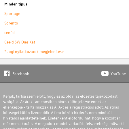
Minden típus
Sportage
Sorento
cee`d
Cee'd SW Dies Kat
* Jogi nyilatkozatok megjelenítése
Facebook
YouTube
Kérjük, tartsa szem előtt, hogy ez az oldal az előzetes tájékozódást
szolgálja. Az árak- amennyiben nincs külön jelezve ennek az
ellenkezője - tartalmazzák az ÁFÁ-t és a regisztrációs adót. Az átírás
költségei külön fizetendők. A fent közölt hirdetés nem minősül
hivatalos ajánlattételnek. Esetenként előfordulhat, hogy a közölt ár
már nem aktuális. A megadott modellvariációk, felszereltség, műszaki
adatok, valamint az árak tekintetében a tévedés és a változtatás jogát