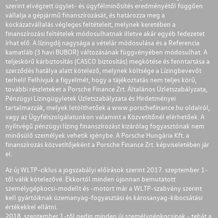
szerint elvégzett ügylet- és ügyfélminősítés eredményétől függően
vállalja a gépjármű finanszírozását, és határozza meg a
kockázatvállalás végleges feltételeit, melynek keretében a
finanszírozási feltételek módosulhatnak illetve akár egyéb fedezetet
írhat elő. A lízingdíj nagysága a vételár módosulása és a Referencia
kamatláb (3 havi BUBOR) változásának függvényében módosulhat. A
teljeskörű kárbiztosítás (CASCO biztosítás) megkötése és fenntartása a
szerződés hatálya alatt kötelező, melynek költsége a Lízingbevevőt
terheli! Felhívjuk a figyelmét, hogy a tájékoztatás nem teljes körű,
további részleteket a Porsche Finance Zrt. Általános Üzletszabályzata,
Pénzügyi Lízingügyletek Üzletszabályzata és Hirdetményei
tartalmazzák, melyek letölthetőek a
www.porschefinance.hu
oldalról,
vagy az Ügyfélszolgálatunkon valamint a Közvetítőnél elérhetőek. A
nyíltvégű pénzügyi lízing finanszírozást kizárólag fogyasztónak nem
minősülő személyek vehetik igénybe. A Porsche Hungária Kft. a
finanszírozás közvetítőjeként a Porsche Finance Zrt. képviseletében jár
el.
Az új WLTP-ciklus a jogszabályi előírások szerint 2017. szeptember 1-
től válik kötelezővé. Ekkortól minden újonnan bemutatott
személygépkocsi-modellt és -motort már a WLTP-szabvány szerint
kell gyártóiknak üzemanyag-fogyasztási és károsanyag-kibocsátási
értékekkel ellátni.
2018. szeptember 1-től pedig minden új személygépkocsinak - tehát a