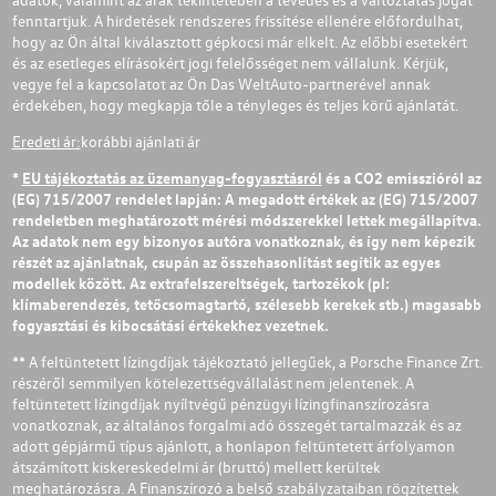
fenntartjuk. A hirdetések rendszeres frissítése ellenére előfordulhat,
hogy az Ön által kiválasztott gépkocsi már elkelt. Az előbbi esetekért
és az esetleges elírásokért jogi felelősséget nem vállalunk. Kérjük,
vegye fel a kapcsolatot az Ön Das WeltAuto-partnerével annak
érdekében, hogy megkapja tőle a tényleges és teljes körű ajánlatát.
Eredeti ár:
korábbi ajánlati ár
*
EU tájékoztatás az üzemanyag-fogyasztásról
és a CO2 emisszióról az
(EG) 715/2007 rendelet lapján: A megadott értékek az (EG) 715/2007
rendeletben meghatározott mérési módszerekkel lettek megállapítva.
Az adatok nem egy bizonyos autóra vonatkoznak, és így nem képezik
részét az ajánlatnak, csupán az összehasonlítást segítik az egyes
modellek között. Az extrafelszereltségek, tartozékok (pl:
klímaberendezés, tetőcsomagtartó, szélesebb kerekek stb.) magasabb
fogyasztási és kibocsátási értékekhez vezetnek.
** A feltüntetett lízingdíjak tájékoztató jellegűek, a Porsche Finance Zrt.
részéről semmilyen kötelezettségvállalást nem jelentenek. A
feltüntetett lízingdíjak nyíltvégű pénzügyi lízingfinanszírozásra
vonatkoznak, az általános forgalmi adó összegét tartalmazzák és az
adott gépjármű típus ajánlott, a honlapon feltüntetett árfolyamon
átszámított kiskereskedelmi ár (bruttó) mellett kerültek
meghatározásra. A Finanszírozó a belső szabályzataiban rögzítettek