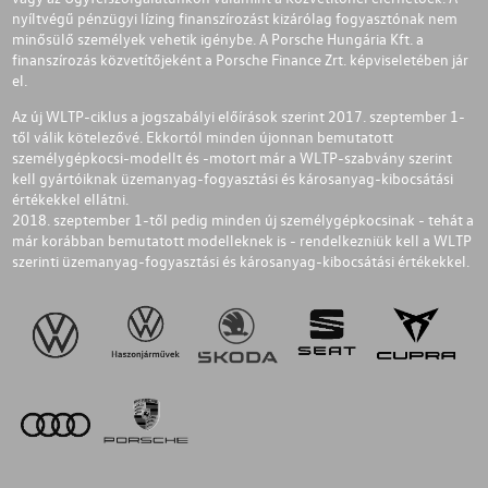
nyíltvégű pénzügyi lízing finanszírozást kizárólag fogyasztónak nem
minősülő személyek vehetik igénybe. A Porsche Hungária Kft. a
finanszírozás közvetítőjeként a Porsche Finance Zrt. képviseletében jár
el.
Az új WLTP-ciklus a jogszabályi előírások szerint 2017. szeptember 1-
től válik kötelezővé. Ekkortól minden újonnan bemutatott
személygépkocsi-modellt és -motort már a WLTP-szabvány szerint
kell gyártóiknak üzemanyag-fogyasztási és károsanyag-kibocsátási
értékekkel ellátni.
2018. szeptember 1-től pedig minden új személygépkocsinak - tehát a
már korábban bemutatott modelleknek is - rendelkezniük kell a WLTP
szerinti üzemanyag-fogyasztási és károsanyag-kibocsátási értékekkel.