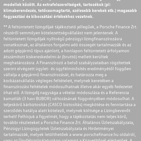
modellek között. Az extrafelszereltségek, tartozékok (pl:
klímaberendezés, tetőcsomagtartó, szélesebb kerekek stb.) magasabb
fogyasztási és kibocsátási értékekhez vezetnek.
** A feltüntetett lízingdíjak tájékoztató jellegűek, a Porsche Finance Zrt.
részéről semmilyen kötelezettségvállalást nem jelentenek. A
feltüntetett lízingdíjak nyíltvégű pénzügyi lízingfinanszírozásra
vonatkoznak, az általános forgalmi adó összegét tartalmazzák és az
adott gépjármű típus ajánlott, a honlapon feltüntetett árfolyamon
átszámított kiskereskedelmi ár (bruttó) mellett kerültek
meghatározásra. A Finanszírozó a belső szabályzataiban rögzítettek
szerint elvégzett ügylet- és ügyfélminősítés eredményétől függően
vállalja a gépjármű finanszírozását, és határozza meg a
kockázatvállalás végleges feltételeit, melynek keretében a
finanszírozási feltételek módosulhatnak illetve akár egyéb fedezetet
írhat elő. A lízingdíj nagysága a vételár módosulása és a Referencia
kamatláb (3 havi BUBOR) változásának függvényében módosulhat. A
teljeskörű kárbiztosítás (CASCO biztosítás) megkötése és fenntartása a
szerződés hatálya alatt kötelező, melynek költsége a Lízingbevevőt
terheli! Felhívjuk a figyelmét, hogy a tájékoztatás nem teljes körű,
további részleteket a Porsche Finance Zrt. Általános Üzletszabályzata,
Pénzügyi Lízingügyletek Üzletszabályzata és Hirdetményei
tartalmazzák, melyek letölthetőek a
www.porschefinance.hu
oldalról,
vagy az Ügyfélszolgálatunkon valamint a Közvetítőnél elérhetőek. A