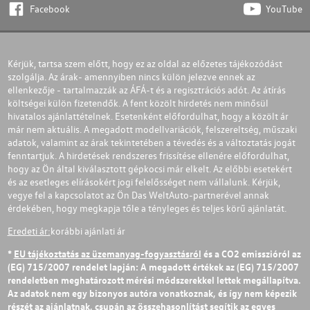
Facebook
YouTube
Kérjük, tartsa szem előtt, hogy ez az oldal az előzetes tájékozódást
szolgálja. Az árak- amennyiben nincs külön jelezve ennek az
ellenkezője - tartalmazzák az ÁFÁ-t és a regisztrációs adót. Az átírás
költségei külön fizetendők. A fent közölt hirdetés nem minősül
hivatalos ajánlattételnek. Esetenként előfordulhat, hogy a közölt ár
már nem aktuális. A megadott modellvariációk, felszereltség, műszaki
adatok, valamint az árak tekintetében a tévedés és a változtatás jogát
fenntartjuk. A hirdetések rendszeres frissítése ellenére előfordulhat,
hogy az Ön által kiválasztott gépkocsi már elkelt. Az előbbi esetekért
és az esetleges elírásokért jogi felelősséget nem vállalunk. Kérjük,
vegye fel a kapcsolatot az Ön Das WeltAuto-partnerével annak
érdekében, hogy megkapja tőle a tényleges és teljes körű ajánlatát.
Eredeti ár:
korábbi ajánlati ár
*
EU tájékoztatás az üzemanyag-fogyasztásról
és a CO2 emisszióról az
(EG) 715/2007 rendelet lapján: A megadott értékek az (EG) 715/2007
rendeletben meghatározott mérési módszerekkel lettek megállapítva.
Az adatok nem egy bizonyos autóra vonatkoznak, és így nem képezik
részét az ajánlatnak, csupán az összehasonlítást segítik az egyes