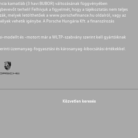
ferencia kamatláb (3 havi BUBOR) változásának függvényében
bevevőt terheli! Felhívjuk a figyelmét, hogy a tájékoztatás nem teljes
zzák, melyek letölthetőek a
www.porschefinance.hu
oldalról, vagy az
lyek vehetik igénybe. A Porsche Hungária Kft. a finanszírozás
si-modellt és -motort már a WLTP-szabvány szerint kell gyártóiknak
erinti üzemanyag-fogyasztási és károsanyag-kibocsátási értékekkel.
Közvetlen keresés