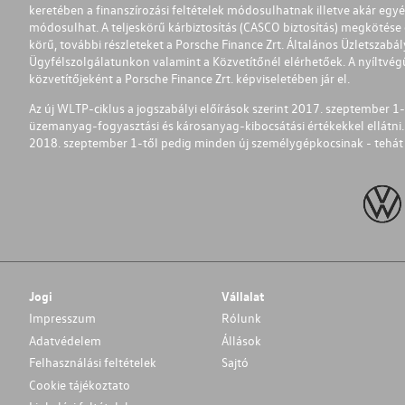
keretében a finanszírozási feltételek módosulhatnak illetve akár egy
módosulhat. A teljeskörű kárbiztosítás (CASCO biztosítás) megkötése é
körű, további részleteket a Porsche Finance Zrt. Általános Üzletszab
Ügyfélszolgálatunkon valamint a Közvetítőnél elérhetőek. A nyíltvégű
közvetítőjeként a Porsche Finance Zrt. képviseletében jár el.
Az új WLTP-ciklus a jogszabályi előírások szerint 2017. szeptember 
üzemanyag-fogyasztási és károsanyag-kibocsátási értékekkel ellátni.
2018. szeptember 1-től pedig minden új személygépkocsinak - tehát 
Jogi
Vállalat
Impresszum
Rólunk
Adatvédelem
Állások
Felhasználási feltételek
Sajtó
Cookie tájékoztato