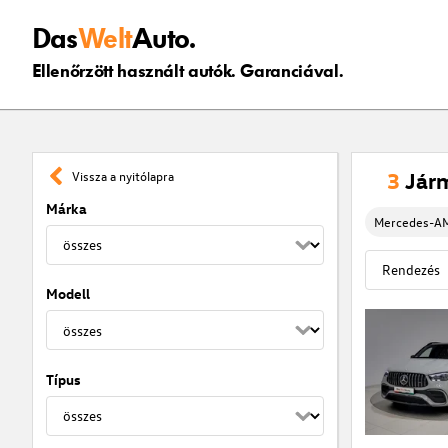
Das
Welt
Auto.
Ellenőrzött használt autók. Garanciával.
3
Jár
Vissza a nyitólapra
Márka
Mercedes-A
Modell
Típus