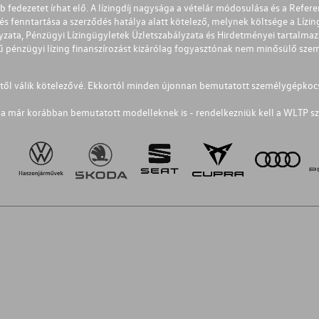
éb fedezetet írhat elő. A lízingdíj nagysága a vételár módosulása és a Re
s fenntartása a szerződés hatálya alatt kötelező, melynek költsége a Lízing
ályzata, Pénzügyi Lízingügyletek Üzletszabályzata és Hirdetményei tartalma
 pénzügyi lízing finanszírozást kizárólag fogyasztónak nem minősülő szemé
1-től válik kötelezővé. Ekkortól minden újonnan bemutatott személygépkoc
a már korábban bemutatott modelleknek is - rendelkezniük kell a WLTP sz