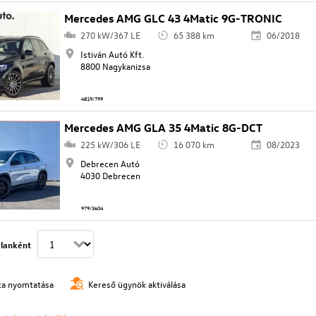
Mercedes AMG GLC 43 4Matic 9G-TRONIC
270 kW/367 LE
65 388 km
06/2018
Istiván Autó Kft.
8800 Nagykanizsa
4819/799
Mercedes AMG GLA 35 4Matic 8G-DCT
225 kW/306 LE
16 070 km
08/2023
Debrecen Autó
4030 Debrecen
979/3604
lanként
ista nyomtatása
Kereső ügynök aktiválása