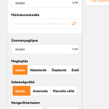
* Jogi nyilatk
Márkakereskedés
Üzemanyagtípus
Meghajtás
összes
Hátsókerék
Összkerék
Elsõkerék
Sebességváltó
összes
Automata
Manuális váltó
Hengerűrtartalom