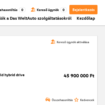
Bejelentkezés
ehasonlítás
0
Kereső ügynök
0
lók a Das WeltAuto szolgáltatásokról
Kezdőlap
Kereső ügynök aktiválása
 hybrid drive
45 900 000 Ft
Összehasonlítás
Kedvencek