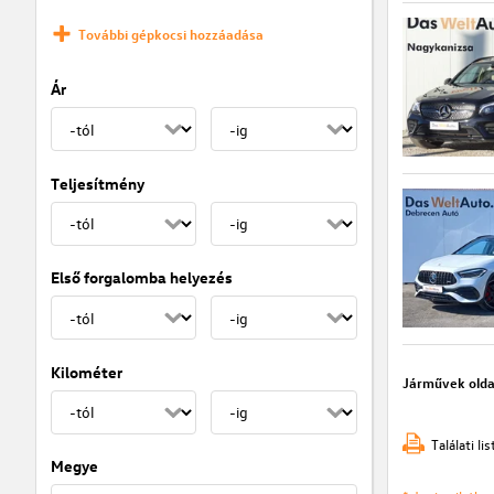
További gépkocsi hozzáadása
Ár
Teljesítmény
Első forgalomba helyezés
Kilométer
Járművek olda
Találati l
Megye