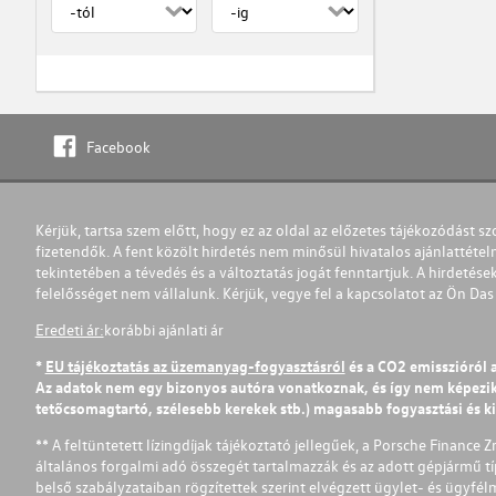
Facebook
Kérjük, tartsa szem előtt, hogy ez az oldal az előzetes tájékozódást sz
fizetendők. A fent közölt hirdetés nem minősül hivatalos ajánlattétel
tekintetében a tévedés és a változtatás jogát fenntartjuk. A hirdetések
felelősséget nem vállalunk. Kérjük, vegye fel a kapcsolatot az Ön Da
Eredeti ár:
korábbi ajánlati ár
*
EU tájékoztatás az üzemanyag-fogyasztásról
és a CO2 emisszióról 
Az adatok nem egy bizonyos autóra vonatkoznak, és így nem képezik r
tetőcsomagtartó, szélesebb kerekek stb.) magasabb fogyasztási és k
** A feltüntetett lízingdíjak tájékoztató jellegűek, a Porsche Finance 
általános forgalmi adó összegét tartalmazzák és az adott gépjármű tí
belső szabályzataiban rögzítettek szerint elvégzett ügylet- és ügyfé