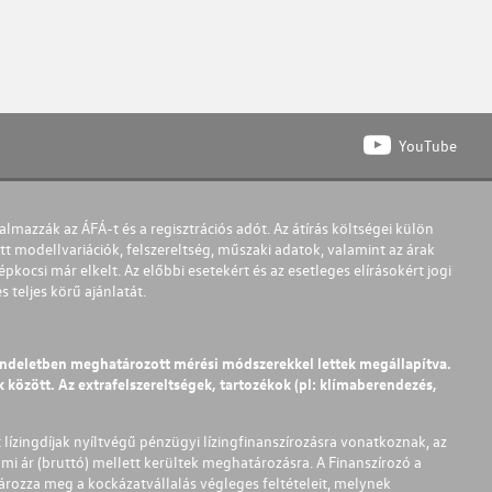
YouTube
almazzák az ÁFÁ-t és a regisztrációs adót. Az átírás költségei külön
t modellvariációk, felszereltség, műszaki adatok, valamint az árak
pkocsi már elkelt. Az előbbi esetekért és az esetleges elírásokért jogi
teljes körű ajánlatát.
endeletben meghatározott mérési módszerekkel lettek megállapítva.
között. Az extrafelszereltségek, tartozékok (pl: klímaberendezés,
t lízingdíjak nyíltvégű pénzügyi lízingfinanszírozásra vonatkoznak, az
mi ár (bruttó) mellett kerültek meghatározásra. A Finanszírozó a
ározza meg a kockázatvállalás végleges feltételeit, melynek