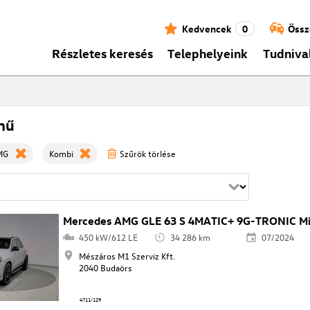
Kedvencek
0
Össz
Részletes keresés
Telephelyeink
Tudniva
mű
MG
Kombi
Szűrök törlése
Mercedes AMG GLE 63 S 4MATIC+ 9G-TRONIC Mild
450 kW/612 LE
34 286 km
07/2024
Mészáros M1 Szerviz Kft.
2040 Budaörs
4711/129