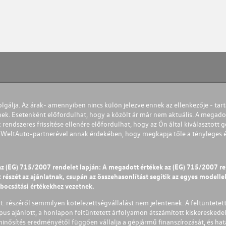
olgálja. Az árak- amennyiben nincs külön jelezve ennek az ellenkezője - tart
nek. Esetenként előfordulhat, hogy a közölt ár már nem aktuális. A megadot
 rendszeres frissítése ellenére előfordulhat, hogy az Ön által kiválasztott gé
s WeltAuto-partnerével annak érdekében, hogy megkapja tőle a tényleges és 
az (EG) 715/2007 rendelet lapján: A megadott értékek az (EG) 715/2007 r
észét az ajánlatnak, csupán az összehasonlítást segítik az egyes modellek 
ibocsátási értékekhez vezetnek.
Zrt. részéről semmilyen kötelezettségvállalást nem jelentenek. A feltüntetet
pus ajánlott, a honlapon feltüntetett árfolyamon átszámított kiskereskedel
lminősítés eredményétől függően vállalja a gépjármű finanszírozását, és hat