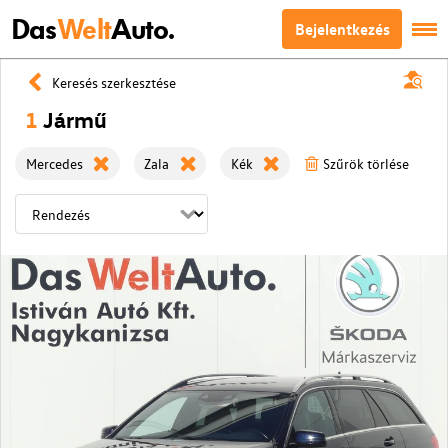
Das
Welt
Auto.
Bejelentkezés
Keresés szerkesztése
1
Jármű
Mercedes
Zala
Kék
Szűrök törlése