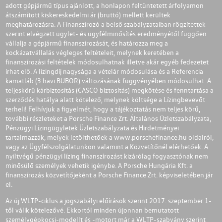
adott gépjármű típus ajánlott, a honlapon feltüntetett árfolyamon
átszámított kiskereskedelmi ár (bruttó) mellett kerültek
meghatározásra. A Finanszírozó a belső szabályzataiban rögzítettek
szerint elvégzett ügylet- és ügyfélminősítés eredményétől függően
vállalja a gépjármű finanszírozását, és határozza meg a
kockázatvállalás végleges feltételeit, melynek keretében a
finanszírozási feltételek módosulhatnak illetve akár egyéb fedezetet
írhat elő. A lízingdíj nagysága a vételár módosulása és a Referencia
kamatláb (3 havi BUBOR) változásának függvényében módosulhat. A
teljeskörű kárbiztosítás (CASCO biztosítás) megkötése és fenntartása a
szerződés hatálya alatt kötelező, melynek költsége a Lízingbevevőt
terheli! Felhívjuk a figyelmét, hogy a tájékoztatás nem teljes körű,
további részleteket a Porsche Finance Zrt. Általános Üzletszabályzata,
Pénzügyi Lízingügyletek Üzletszabályzata és Hirdetményei
tartalmazzák, melyek letölthetőek a
www.porschefinance.hu
oldalról,
vagy az Ügyfélszolgálatunkon valamint a Közvetítőnél elérhetőek. A
nyíltvégű pénzügyi lízing finanszírozást kizárólag fogyasztónak nem
minősülő személyek vehetik igénybe. A Porsche Hungária Kft. a
finanszírozás közvetítőjeként a Porsche Finance Zrt. képviseletében jár
el.
Az új WLTP-ciklus a jogszabályi előírások szerint 2017. szeptember 1-
től válik kötelezővé. Ekkortól minden újonnan bemutatott
személygépkocsi-modellt és -motort már a WLTP-szabvány szerint