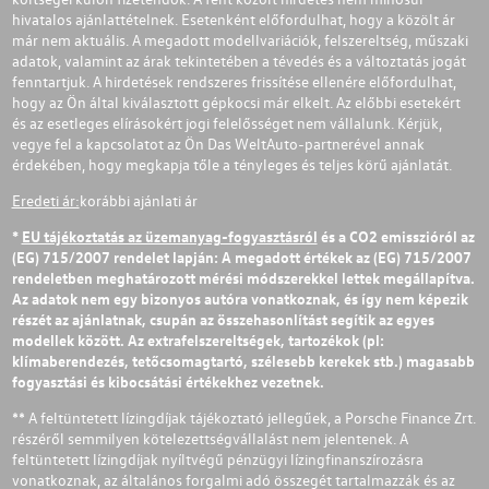
hivatalos ajánlattételnek. Esetenként előfordulhat, hogy a közölt ár
már nem aktuális. A megadott modellvariációk, felszereltség, műszaki
adatok, valamint az árak tekintetében a tévedés és a változtatás jogát
fenntartjuk. A hirdetések rendszeres frissítése ellenére előfordulhat,
hogy az Ön által kiválasztott gépkocsi már elkelt. Az előbbi esetekért
és az esetleges elírásokért jogi felelősséget nem vállalunk. Kérjük,
vegye fel a kapcsolatot az Ön Das WeltAuto-partnerével annak
érdekében, hogy megkapja tőle a tényleges és teljes körű ajánlatát.
Eredeti ár:
korábbi ajánlati ár
*
EU tájékoztatás az üzemanyag-fogyasztásról
és a CO2 emisszióról az
(EG) 715/2007 rendelet lapján: A megadott értékek az (EG) 715/2007
rendeletben meghatározott mérési módszerekkel lettek megállapítva.
Az adatok nem egy bizonyos autóra vonatkoznak, és így nem képezik
részét az ajánlatnak, csupán az összehasonlítást segítik az egyes
modellek között. Az extrafelszereltségek, tartozékok (pl:
klímaberendezés, tetőcsomagtartó, szélesebb kerekek stb.) magasabb
fogyasztási és kibocsátási értékekhez vezetnek.
** A feltüntetett lízingdíjak tájékoztató jellegűek, a Porsche Finance Zrt.
részéről semmilyen kötelezettségvállalást nem jelentenek. A
feltüntetett lízingdíjak nyíltvégű pénzügyi lízingfinanszírozásra
vonatkoznak, az általános forgalmi adó összegét tartalmazzák és az