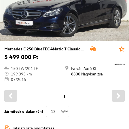
Mercedes E 250 BlueTEC 4Matic T Classic Aut.
5 499 000 Ft
4819/3033
150 kW/204 LE
Istiván Autó Kft.
199 095 km
8800 Nagykanizsa
07/2015
1
Járművek oldalanként
Találati lista nyomtatása