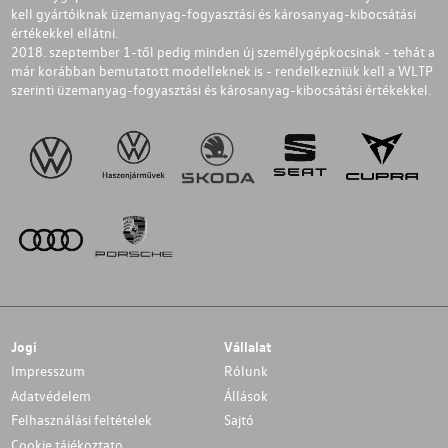
kell gyártóiknak üzemanyag-fogyasztási és károsanyag-kibocsátási
értékekkel ellátni.
2018. szeptember 1-től pedig minden új személygépkocsinak - tehát a
már korábban bemutatott modelleknek is - rendelkezniük kell a WLTP
szerinti üzemanyag-fogyasztási és károsanyag-kibocsátási értékekkel.
Jogi
Vállalat
Impresszum
Rólunk
Adatvédelem
Állások
Felhasználási feltételek
Sajtó
Cookie tájékoztato