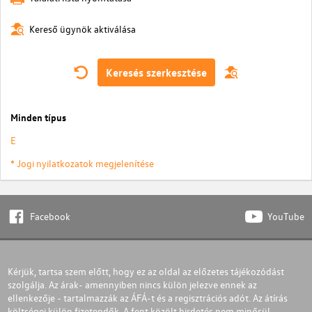
Kereső ügynök aktiválása
Keresés szerkesztése
Minden típus
E
* Jogi nyilatkozatok megjelenítése
Facebook
YouTube
Kérjük, tartsa szem előtt, hogy ez az oldal az előzetes tájékozódást
szolgálja. Az árak- amennyiben nincs külön jelezve ennek az
ellenkezője - tartalmazzák az ÁFÁ-t és a regisztrációs adót. Az átírás
költségei külön fizetendők. A fent közölt hirdetés nem minősül