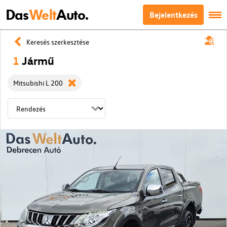
Das
Welt
Auto.
Bejelentkezés
Keresés szerkesztése
1
Jármű
Mitsubishi L 200