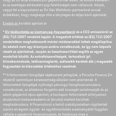
és az esetleges elírásokért jogi felelősséget nem vállalunk. Kérjük,
vegye fel a kapcsolatot az Ön Das WeltAuto-partnerével annak
érdekében, hogy megkapja tőle a tényleges és teljes körű ajánlatát.
Eredeti ár:
korábbi ajánlati ár
*
EU tájékoztatás az üzemanyag-fogyasztásról
és a CO2 emisszióról az
(EG) 715/2007 rendelet lapján: A megadott értékek az (EG) 715/2007
rendeletben meghatározott mérési módszerekkel lettek megállapítva.
Az adatok nem egy bizonyos autóra vonatkoznak, és így nem képezik
részét az ajánlatnak, csupán az összehasonlítást segítik az egyes
modellek között. Az extrafelszereltségek, tartozékok (pl:
klímaberendezés, tetőcsomagtartó, szélesebb kerekek stb.) magasabb
fogyasztási és kibocsátási értékekhez vezetnek.
** A feltüntetett lízingdíjak tájékoztató jellegűek, a Porsche Finance Zrt.
részéről semmilyen kötelezettségvállalást nem jelentenek. A
feltüntetett lízingdíjak nyíltvégű pénzügyi lízingfinanszírozásra
vonatkoznak, az általános forgalmi adó összegét tartalmazzák és az
adott gépjármű típus ajánlott, a honlapon feltüntetett árfolyamon
átszámított kiskereskedelmi ár (bruttó) mellett kerültek
meghatározásra. A Finanszírozó a belső szabályzataiban rögzítettek
szerint elvégzett ügylet- és ügyfélminősítés eredményétől függően
vállalja a gépjármű finanszírozását, és határozza meg a