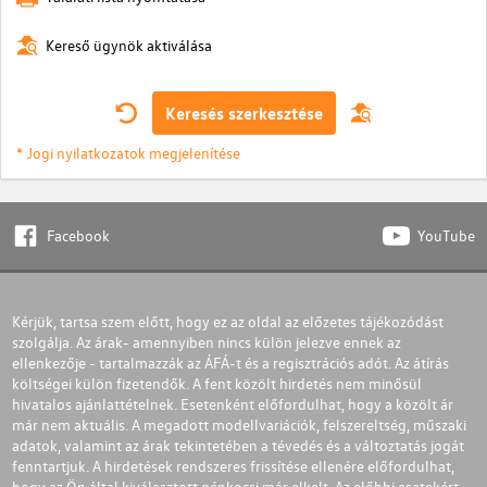
Kereső ügynök aktiválása
Keresés szerkesztése
* Jogi nyilatkozatok megjelenítése
Facebook
YouTube
Kérjük, tartsa szem előtt, hogy ez az oldal az előzetes tájékozódást
szolgálja. Az árak- amennyiben nincs külön jelezve ennek az
ellenkezője - tartalmazzák az ÁFÁ-t és a regisztrációs adót. Az átírás
költségei külön fizetendők. A fent közölt hirdetés nem minősül
hivatalos ajánlattételnek. Esetenként előfordulhat, hogy a közölt ár
már nem aktuális. A megadott modellvariációk, felszereltség, műszaki
adatok, valamint az árak tekintetében a tévedés és a változtatás jogát
fenntartjuk. A hirdetések rendszeres frissítése ellenére előfordulhat,
hogy az Ön által kiválasztott gépkocsi már elkelt. Az előbbi esetekért