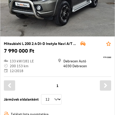
Mitsubishi L 200 2.4 DI-D Instyle Navi A/T EURO6
7 990 000 Ft
979/3585
133 kW/181 LE
Debrecen Autó
200 153 km
4030 Debrecen
12/2018
1
Járművek oldalanként
Találati lista nyomtatása