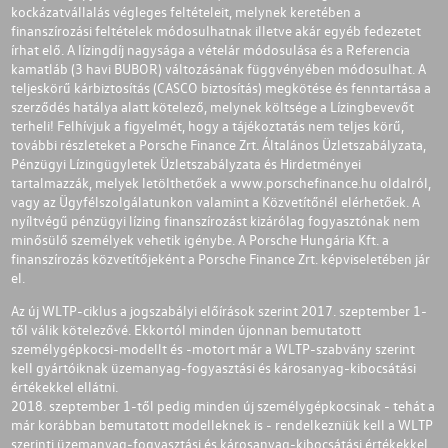
kockázatvállalás végleges feltételeit, melynek keretében a
finanszírozási feltételek módosulhatnak illetve akár egyéb fedezetet
írhat elő. A lízingdíj nagysága a vételár módosulása és a Referencia
kamatláb (3 havi BUBOR) változásának függvényében módosulhat. A
teljeskörű kárbiztosítás (CASCO biztosítás) megkötése és fenntartása a
szerződés hatálya alatt kötelező, melynek költsége a Lízingbevevőt
terheli! Felhívjuk a figyelmét, hogy a tájékoztatás nem teljes körű,
további részleteket a Porsche Finance Zrt. Általános Üzletszabályzata,
Pénzügyi Lízingügyletek Üzletszabályzata és Hirdetményei
tartalmazzák, melyek letölthetőek a
www.porschefinance.hu
oldalról,
vagy az Ügyfélszolgálatunkon valamint a Közvetítőnél elérhetőek. A
nyíltvégű pénzügyi lízing finanszírozást kizárólag fogyasztónak nem
minősülő személyek vehetik igénybe. A Porsche Hungária Kft. a
finanszírozás közvetítőjeként a Porsche Finance Zrt. képviseletében jár
el.
Az új WLTP-ciklus a jogszabályi előírások szerint 2017. szeptember 1-
től válik kötelezővé. Ekkortól minden újonnan bemutatott
személygépkocsi-modellt és -motort már a WLTP-szabvány szerint
kell gyártóiknak üzemanyag-fogyasztási és károsanyag-kibocsátási
értékekkel ellátni.
2018. szeptember 1-től pedig minden új személygépkocsinak - tehát a
már korábban bemutatott modelleknek is - rendelkezniük kell a WLTP
szerinti üzemanyag-fogyasztási és károsanyag-kibocsátási értékekkel.