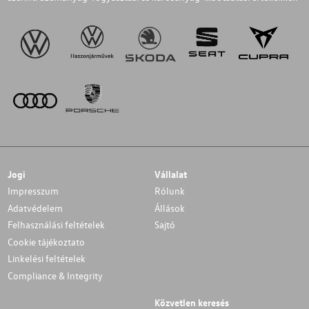
Jogi
Vállalat
Impresszum
Rólunk
Adatvédelem
Állások
Felhasználási feltételek
Sajtó
Cookie tájékoztato
Linkelési feltételek
Compliance & Integrity
Közvetlen keresés