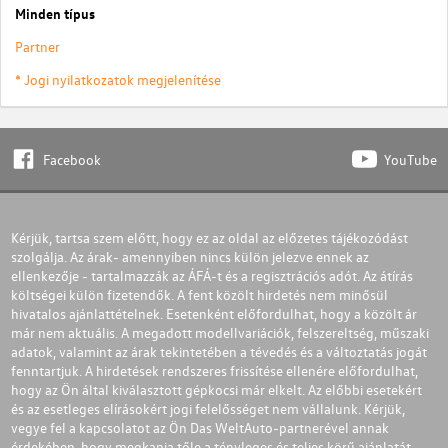
Minden típus
Partner
* Jogi nyilatkozatok megjelenítése
Facebook
YouTube
Kérjük, tartsa szem előtt, hogy ez az oldal az előzetes tájékozódást
szolgálja. Az árak- amennyiben nincs külön jelezve ennek az
ellenkezője - tartalmazzák az ÁFÁ-t és a regisztrációs adót. Az átírás
költségei külön fizetendők. A fent közölt hirdetés nem minősül
hivatalos ajánlattételnek. Esetenként előfordulhat, hogy a közölt ár
már nem aktuális. A megadott modellvariációk, felszereltség, műszaki
adatok, valamint az árak tekintetében a tévedés és a változtatás jogát
fenntartjuk. A hirdetések rendszeres frissítése ellenére előfordulhat,
hogy az Ön által kiválasztott gépkocsi már elkelt. Az előbbi esetekért
és az esetleges elírásokért jogi felelősséget nem vállalunk. Kérjük,
vegye fel a kapcsolatot az Ön Das WeltAuto-partnerével annak
érdekében, hogy megkapja tőle a tényleges és teljes körű ajánlatát.