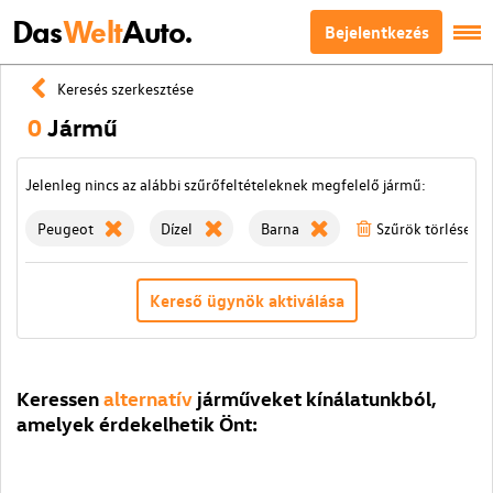
Das
Welt
Auto.
Bejelentkezés
Keresés szerkesztése
0
Jármű
Jelenleg nincs az alábbi szűrőfeltételeknek megfelelő jármű:
Peugeot
Dízel
Barna
Szűrök törlése
Kereső ügynök aktiválása
Keressen
alternatív
járműveket kínálatunkból,
amelyek érdekelhetik Önt: