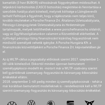
kamatláb (3 havi BUBOR) változásának függvényében módosulhat. A
teljeskörű kárbiztosítás (CASCO biztosítás) megkötése és fenntartása a
szerződés hatálya alatt kötelező, melynek költsége a Lízingbevevőt
terheli! Felhívjuk a figyelmét, hogy a tájékoztatás nem teljes körű,
további részleteket a Porsche Finance Zrt. Általános Üzletszabályzata,
Pénzügyi Lízingügyletek Üzletszabályzata és Hirdetményei
tartalmazzák, melyek letölthetőek a
www.porschefinance.hu
oldalról,
vagy az Ügyfélszolgálatunkon valamint a Közvetítőnél elérhetőek. A
nyíltvégű pénzügyi lízing finanszírozást kizárólag fogyasztónak nem
minősülő személyek vehetik igénybe. A Porsche Hungária Kft. a
finanszírozás közvetítőjeként a Porsche Finance Zrt. képviseletében jár
el.
Az új WLTP-ciklus a jogszabályi előírások szerint 2017. szeptember 1-
től válik kötelezővé. Ekkortól minden újonnan bemutatott
személygépkocsi-modellt és -motort már a WLTP-szabvány szerint
kell gyártóiknak üzemanyag-fogyasztási és károsanyag-kibocsátási
értékekkel ellátni.
2018. szeptember 1-től pedig minden új személygépkocsinak - tehát a
már korábban bemutatott modelleknek is - rendelkezniük kell a WLTP
szerinti üzemanyag-fogyasztási és károsanyag-kibocsátási értékekkel.