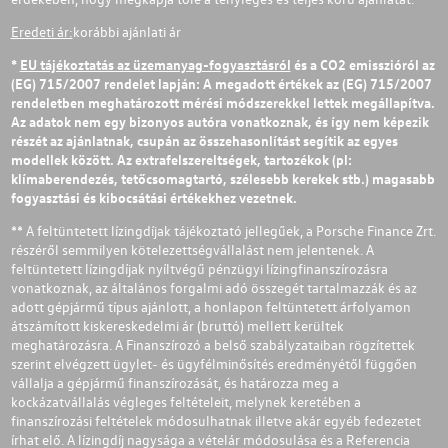
Eredeti ár:
korábbi ajánlati ár
*
EU tájékoztatás az üzemanyag-fogyasztásról
és a CO2 emisszióról az
(EG) 715/2007 rendelet lapján: A megadott értékek az (EG) 715/2007
rendeletben meghatározott mérési módszerekkel lettek megállapítva.
Az adatok nem egy bizonyos autóra vonatkoznak, és így nem képezik
részét az ajánlatnak, csupán az összehasonlítást segítik az egyes
modellek között. Az extrafelszereltségek, tartozékok (pl:
klímaberendezés, tetőcsomagtartó, szélesebb kerekek stb.) magasabb
fogyasztási és kibocsátási értékekhez vezetnek.
** A feltüntetett lízingdíjak tájékoztató jellegűek, a Porsche Finance Zrt.
részéről semmilyen kötelezettségvállalást nem jelentenek. A
feltüntetett lízingdíjak nyíltvégű pénzügyi lízingfinanszírozásra
vonatkoznak, az általános forgalmi adó összegét tartalmazzák és az
adott gépjármű típus ajánlott, a honlapon feltüntetett árfolyamon
átszámított kiskereskedelmi ár (bruttó) mellett kerültek
meghatározásra. A Finanszírozó a belső szabályzataiban rögzítettek
szerint elvégzett ügylet- és ügyfélminősítés eredményétől függően
vállalja a gépjármű finanszírozását, és határozza meg a
kockázatvállalás végleges feltételeit, melynek keretében a
finanszírozási feltételek módosulhatnak illetve akár egyéb fedezetet
írhat elő. A lízingdíj nagysága a vételár módosulása és a Referencia