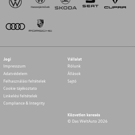
Jogi
Vállalat
Impresszum
Rólunk
Adatvédelem
Állások
Felhasználási feltételek
Sajtó
Cookie tájékoztato
Linkelési feltételek
Compliance & Integrity
Közvetlen keresés
© Das WeltAuto 2026