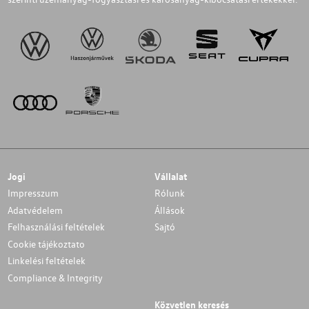
Jogi
Vállalat
Impresszum
Rólunk
Adatvédelem
Állások
Felhasználási feltételek
Sajtó
Cookie tájékoztato
Linkelési feltételek
Compliance & Integrity
Közvetlen keresés