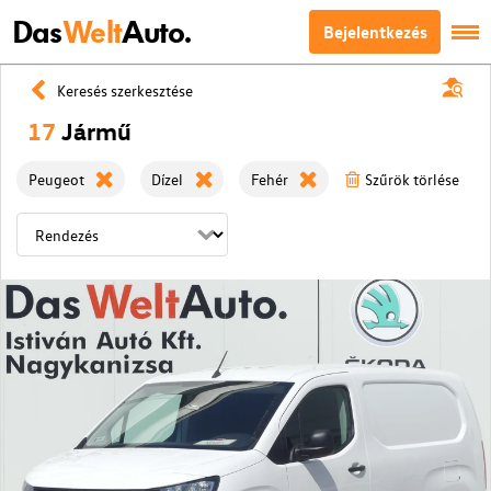
Das
Welt
Auto.
Bejelentkezés
Keresés szerkesztése
17
Jármű
Peugeot
Dízel
Fehér
Szűrök törlése