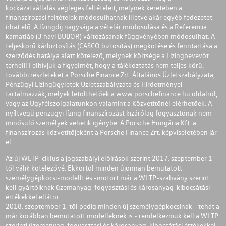
kockázatvállalás végleges feltételeit, melynek keretében a
finanszírozási feltételek módosulhatnak illetve akár egyéb fedezetet
írhat elő. A lízingdíj nagysága a vételár módosulása és a Referencia
kamatláb (3 havi BUBOR) változásának függvényében módosulhat. A
teljeskörű kárbiztosítás (CASCO biztosítás) megkötése és fenntartása a
szerződés hatálya alatt kötelező, melynek költsége a Lízingbevevőt
terheli! Felhívjuk a figyelmét, hogy a tájékoztatás nem teljes körű,
további részleteket a Porsche Finance Zrt. Általános Üzletszabályzata,
Pénzügyi Lízingügyletek Üzletszabályzata és Hirdetményei
tartalmazzák, melyek letölthetőek a
www.porschefinance.hu
oldalról,
vagy az Ügyfélszolgálatunkon valamint a Közvetítőnél elérhetőek. A
nyíltvégű pénzügyi lízing finanszírozást kizárólag fogyasztónak nem
minősülő személyek vehetik igénybe. A Porsche Hungária Kft. a
finanszírozás közvetítőjeként a Porsche Finance Zrt. képviseletében jár
el.
Az új WLTP-ciklus a jogszabályi előírások szerint 2017. szeptember 1-
től válik kötelezővé. Ekkortól minden újonnan bemutatott
személygépkocsi-modellt és -motort már a WLTP-szabvány szerint
kell gyártóiknak üzemanyag-fogyasztási és károsanyag-kibocsátási
értékekkel ellátni.
2018. szeptember 1-től pedig minden új személygépkocsinak - tehát a
már korábban bemutatott modelleknek is - rendelkezniük kell a WLTP
szerinti üzemanyag-fogyasztási és károsanyag-kibocsátási értékekkel.