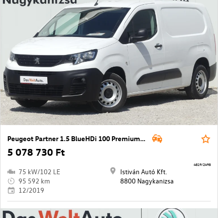
Peugeot Partner 1.5 BlueHDi 100 Premium L2 1000
5 078 730 Ft
4819/2498
75 kW/102 LE
Istiván Autó Kft.
95 592 km
8800 Nagykanizsa
12/2019