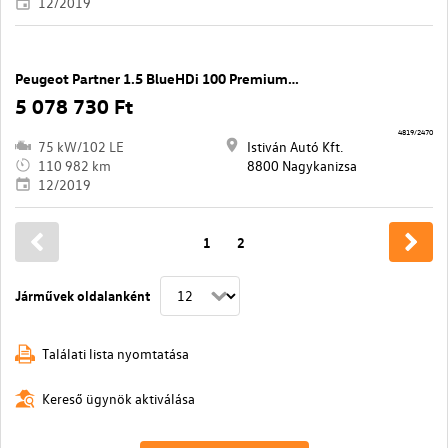
12/2019
Peugeot Partner 1.5 BlueHDi 100 Premium L2 1000
5 078 730 Ft
4819/2470
75 kW/102 LE
Istiván Autó Kft.
110 982 km
8800 Nagykanizsa
12/2019
1
2
Járművek oldalanként
Találati lista nyomtatása
Kereső ügynök aktiválása