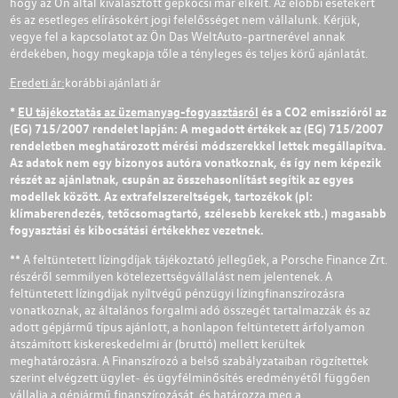
hogy az Ön által kiválasztott gépkocsi már elkelt. Az előbbi esetekért
és az esetleges elírásokért jogi felelősséget nem vállalunk. Kérjük,
vegye fel a kapcsolatot az Ön Das WeltAuto-partnerével annak
érdekében, hogy megkapja tőle a tényleges és teljes körű ajánlatát.
Eredeti ár:
korábbi ajánlati ár
*
EU tájékoztatás az üzemanyag-fogyasztásról
és a CO2 emisszióról az
(EG) 715/2007 rendelet lapján: A megadott értékek az (EG) 715/2007
rendeletben meghatározott mérési módszerekkel lettek megállapítva.
Az adatok nem egy bizonyos autóra vonatkoznak, és így nem képezik
részét az ajánlatnak, csupán az összehasonlítást segítik az egyes
modellek között. Az extrafelszereltségek, tartozékok (pl:
klímaberendezés, tetőcsomagtartó, szélesebb kerekek stb.) magasabb
fogyasztási és kibocsátási értékekhez vezetnek.
** A feltüntetett lízingdíjak tájékoztató jellegűek, a Porsche Finance Zrt.
részéről semmilyen kötelezettségvállalást nem jelentenek. A
feltüntetett lízingdíjak nyíltvégű pénzügyi lízingfinanszírozásra
vonatkoznak, az általános forgalmi adó összegét tartalmazzák és az
adott gépjármű típus ajánlott, a honlapon feltüntetett árfolyamon
átszámított kiskereskedelmi ár (bruttó) mellett kerültek
meghatározásra. A Finanszírozó a belső szabályzataiban rögzítettek
szerint elvégzett ügylet- és ügyfélminősítés eredményétől függően
vállalja a gépjármű finanszírozását, és határozza meg a