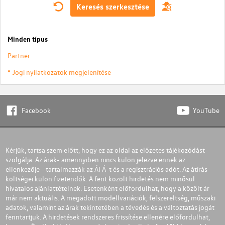
Keresés szerkesztése
Minden típus
Partner
* Jogi nyilatkozatok megjelenítése
Facebook
YouTube
Kérjük, tartsa szem előtt, hogy ez az oldal az előzetes tájékozódást
szolgálja. Az árak- amennyiben nincs külön jelezve ennek az
ellenkezője - tartalmazzák az ÁFÁ-t és a regisztrációs adót. Az átírás
költségei külön fizetendők. A fent közölt hirdetés nem minősül
hivatalos ajánlattételnek. Esetenként előfordulhat, hogy a közölt ár
már nem aktuális. A megadott modellvariációk, felszereltség, műszaki
adatok, valamint az árak tekintetében a tévedés és a változtatás jogát
fenntartjuk. A hirdetések rendszeres frissítése ellenére előfordulhat,