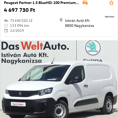
Peugeot Partner 1.5 BlueHDi 100 Premium L2 1000
4 697 730 Ft
4819/2419
75 kW/102 LE
Istiván Autó Kft.
133 094 km
8800 Nagykanizsa
12/2019