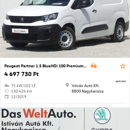
Peugeot Partner 1.5 BlueHDi 100 Premium L2 1000
4 697 730 Ft
4819/2375
75 kW/102 LE
Istiván Autó Kft.
130 424 km
8800 Nagykanizsa
12/2019