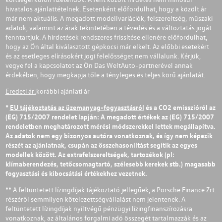
hivatalos ajánlattételnek. Esetenként előfordulhat, hogy a közölt ár
már nem aktuális. A megadott modellvariációk, felszereltség, műszaki
adatok, valamint az árak tekintetében a tévedés és a változtatás jogát
fenntartjuk. A hirdetések rendszeres frissítése ellenére előfordulhat,
hogy az Ön által kiválasztott gépkocsi már elkelt. Az előbbi esetekért
és az esetleges elírásokért jogi felelősséget nem vállalunk. Kérjük,
vegye fel a kapcsolatot az Ön Das WeltAuto-partnerével annak
érdekében, hogy megkapja tőle a tényleges és teljes körű ajánlatát.
Eredeti ár:
korábbi ajánlati ár
*
EU tájékoztatás az üzemanyag-fogyasztásról
és a CO2 emisszióról az
(EG) 715/2007 rendelet lapján: A megadott értékek az (EG) 715/2007
rendeletben meghatározott mérési módszerekkel lettek megállapítva.
Az adatok nem egy bizonyos autóra vonatkoznak, és így nem képezik
részét az ajánlatnak, csupán az összehasonlítást segítik az egyes
modellek között. Az extrafelszereltségek, tartozékok (pl:
klímaberendezés, tetőcsomagtartó, szélesebb kerekek stb.) magasabb
fogyasztási és kibocsátási értékekhez vezetnek.
** A feltüntetett lízingdíjak tájékoztató jellegűek, a Porsche Finance Zrt.
részéről semmilyen kötelezettségvállalást nem jelentenek. A
feltüntetett lízingdíjak nyíltvégű pénzügyi lízingfinanszírozásra
vonatkoznak, az általános forgalmi adó összegét tartalmazzák és az