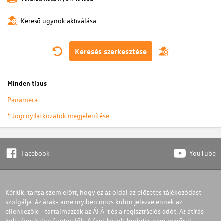
Kereső ügynök aktiválása
Keresés szerkesztése
Minden típus
Panamera
* Jogi nyilatkozatok megjelenítése
Facebook
YouTube
Kérjük, tartsa szem előtt, hogy ez az oldal az előzetes tájékozódást
szolgálja. Az árak- amennyiben nincs külön jelezve ennek az
ellenkezője - tartalmazzák az ÁFÁ-t és a regisztrációs adót. Az átírás
költségei külön fizetendők. A fent közölt hirdetés nem minősül