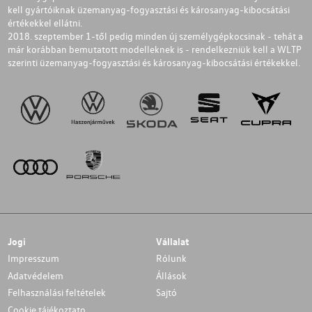
kell gyártóiknak üzemanyag-fogyasztási és károsanyag-kibocsátási
értékekkel ellátni.
2018. szeptember 1-től pedig minden új személygépkocsinak - tehát a
már korábban bemutatott modelleknek is - rendelkezniük kell a WLTP
szerinti üzemanyag-fogyasztási és károsanyag-kibocsátási értékekkel.
Jogi
Vállalat
Impresszum
Rólunk
Adatvédelem
Állások
Felhasználási feltételek
Sajtó
Cookie tájékoztato