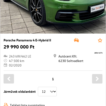
Porsche Panamera 4 E-Hybrid II
29 990 000 Ft
1804/4274
243 kW/462 LE
Autócent Kft.
47 500 km
6230 Soltvadkert
02/2020
1
Járművek oldalanként
Találati lista nyomtatása