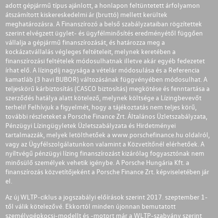
adott gépjármű típus ajánlott, a honlapon feltüntetett árfolyamon
átszámított kiskereskedelmi ár (bruttó) mellett kerültek
meghatározásra. A Finanszírozó a belső szabályzataiban rögzítettek
szerint elvégzett ügylet- és ügyfélminősítés eredményétől függően
vállalja a gépjármű finanszírozását, és határozza meg a
kockázatvállalás végleges feltételeit, melynek keretében a
finanszírozási feltételek módosulhatnak illetve akár egyéb fedezetet
írhat elő. A lízingdíj nagysága a vételár módosulása és a Referencia
kamatláb (3 havi BUBOR) változásának függvényében módosulhat. A
teljeskörű kárbiztosítás (CASCO biztosítás) megkötése és fenntartása a
szerződés hatálya alatt kötelező, melynek költsége a Lízingbevevőt
terheli! Felhívjuk a figyelmét, hogy a tájékoztatás nem teljes körű,
további részleteket a Porsche Finance Zrt. Általános Üzletszabályzata,
Pénzügyi Lízingügyletek Üzletszabályzata és Hirdetményei
tartalmazzák, melyek letölthetőek a
www.porschefinance.hu
oldalról,
vagy az Ügyfélszolgálatunkon valamint a Közvetítőnél elérhetőek. A
nyíltvégű pénzügyi lízing finanszírozást kizárólag fogyasztónak nem
minősülő személyek vehetik igénybe. A Porsche Hungária Kft. a
finanszírozás közvetítőjeként a Porsche Finance Zrt. képviseletében jár
el.
Az új WLTP-ciklus a jogszabályi előírások szerint 2017. szeptember 1-
től válik kötelezővé. Ekkortól minden újonnan bemutatott
személygépkocsi-modellt és -motort már a WLTP-szabvány szerint