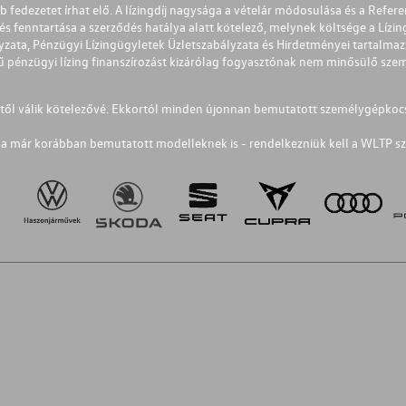
éb fedezetet írhat elő. A lízingdíj nagysága a vételár módosulása és a Re
s fenntartása a szerződés hatálya alatt kötelező, melynek költsége a Lízing
ályzata, Pénzügyi Lízingügyletek Üzletszabályzata és Hirdetményei tartalma
 pénzügyi lízing finanszírozást kizárólag fogyasztónak nem minősülő szemé
1-től válik kötelezővé. Ekkortól minden újonnan bemutatott személygépkoc
a már korábban bemutatott modelleknek is - rendelkezniük kell a WLTP sz