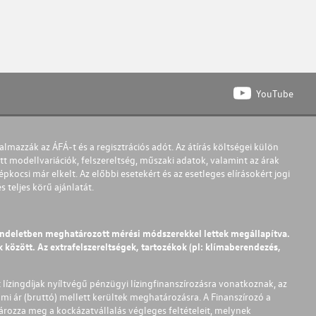
YouTube
almazzák az ÁFÁ-t és a regisztrációs adót. Az átírás költségei külön
t modellvariációk, felszereltség, műszaki adatok, valamint az árak
pkocsi már elkelt. Az előbbi esetekért és az esetleges elírásokért jogi
teljes körű ajánlatát.
endeletben meghatározott mérési módszerekkel lettek megállapítva.
között. Az extrafelszereltségek, tartozékok (pl: klímaberendezés,
t lízingdíjak nyíltvégű pénzügyi lízingfinanszírozásra vonatkoznak, az
mi ár (bruttó) mellett kerültek meghatározásra. A Finanszírozó a
ározza meg a kockázatvállalás végleges feltételeit, melynek