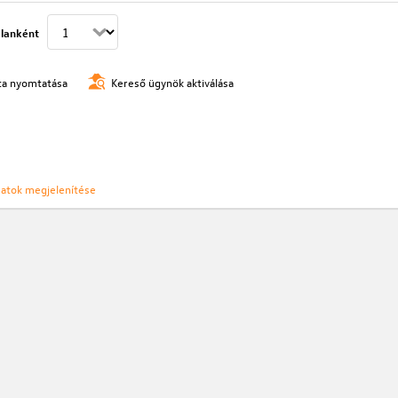
lanként
ista nyomtatása
Kereső ügynök aktiválása
ozatok megjelenítése