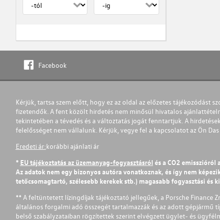
Facebook
Kérjük, tartsa szem előtt, hogy ez az oldal az előzetes tájékozódást sz
fizetendők. A fent közölt hirdetés nem minősül hivatalos ajánlattétel
tekintetében a tévedés és a változtatás jogát fenntartjuk. A hirdetések
felelősséget nem vállalunk. Kérjük, vegye fel a kapcsolatot az Ön Da
Eredeti ár:
korábbi ajánlati ár
*
EU tájékoztatás az üzemanyag-fogyasztásról
és a CO2 emisszióról 
Az adatok nem egy bizonyos autóra vonatkoznak, és így nem képezik r
tetőcsomagtartó, szélesebb kerekek stb.) magasabb fogyasztási és k
** A feltüntetett lízingdíjak tájékoztató jellegűek, a Porsche Finance 
általános forgalmi adó összegét tartalmazzák és az adott gépjármű tí
belső szabályzataiban rögzítettek szerint elvégzett ügylet- és ügyfé