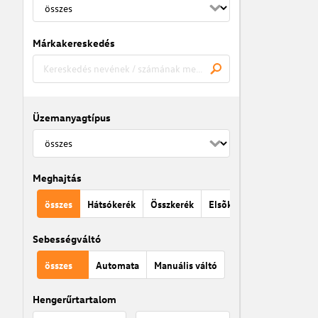
Márkakereskedés
Üzemanyagtípus
Meghajtás
összes
Hátsókerék
Összkerék
Elsõkerék
Sebességváltó
összes
Automata
Manuális váltó
Hengerűrtartalom