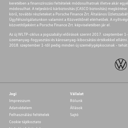
keretében a finanszírozási feltételek módosulhatnak illetve akár egy
módosulhat. A teljeskörű kárbiztosítás (CASCO biztosítás) megkötése é
körű, további részleteket a Porsche Finance Zrt. Általános Üzletszab
Ügyfélszolgálatunkon valamint a Közvetítőnél elérhetőek. A nyíltvégű
közvetítőjeként a Porsche Finance Zrt. képviseletében jár el.
Az új WLTP-ciklus a jogszabályi előírások szerint 2017. szeptember 
üzemanyag-fogyasztási és károsanyag-kibocsátási értékekkel ellátni.
2018. szeptember 1-től pedig minden új személygépkocsinak - tehát 
Jogi
Vállalat
Impresszum
Rólunk
Adatvédelem
Állások
Felhasználási feltételek
Sajtó
Cookie tájékoztato