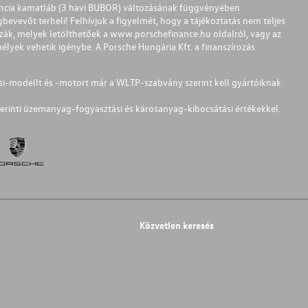
ferencia kamatláb (3 havi BUBOR) változásának függvényében
bevevőt terheli! Felhívjuk a figyelmét, hogy a tájékoztatás nem teljes
zzák, melyek letölthetőek a
www.porschefinance.hu
oldalról, vagy az
lyek vehetik igénybe. A Porsche Hungária Kft. a finanszírozás
si-modellt és -motort már a WLTP-szabvány szerint kell gyártóiknak
erinti üzemanyag-fogyasztási és károsanyag-kibocsátási értékekkel.
Közvetlen keresés