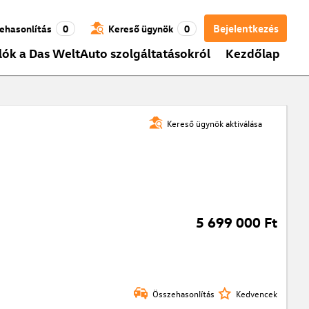
Bejelentkezés
ehasonlítás
0
Kereső ügynök
0
lók a Das WeltAuto szolgáltatásokról
Kezdőlap
Kereső ügynök aktiválása
5 699 000 Ft
Összehasonlítás
Kedvencek