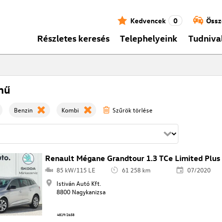
Kedvencek
0
Össz
Részletes keresés
Telephelyeink
Tudniva
mű
Benzin
Kombi
Szűrök törlése
Renault Mégane Grandtour 1.3 TCe Limited Plus
85 kW/115 LE
61 258 km
07/2020
Istiván Autó Kft.
8800 Nagykanizsa
4819/2658