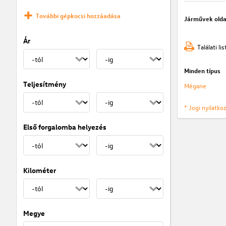
További gépkocsi hozzáadása
Járművek olda
Ár
Találati l
Minden típus
Teljesítmény
Mégane
* Jogi nyilatk
Első forgalomba helyezés
Kilométer
Megye