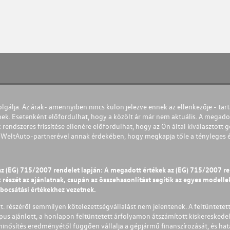
olgálja. Az árak- amennyiben nincs külön jelezve ennek az ellenkezője - tart
nek. Esetenként előfordulhat, hogy a közölt ár már nem aktuális. A megadot
 rendszeres frissítése ellenére előfordulhat, hogy az Ön által kiválasztott gé
s WeltAuto-partnerével annak érdekében, hogy megkapja tőle a tényleges és 
az (EG) 715/2007 rendelet lapján: A megadott értékek az (EG) 715/2007 r
észét az ajánlatnak, csupán az összehasonlítást segítik az egyes modellek 
ibocsátási értékekhez vezetnek.
Zrt. részéről semmilyen kötelezettségvállalást nem jelentenek. A feltüntetet
pus ajánlott, a honlapon feltüntetett árfolyamon átszámított kiskereskedel
lminősítés eredményétől függően vállalja a gépjármű finanszírozását, és hat