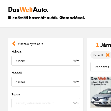
Das
Welt
Auto.
Ellenőrzött használt autók. Garanciával.
1
Jár
Vissza a nyitólapra
Márka
Renault
Modell
Típus