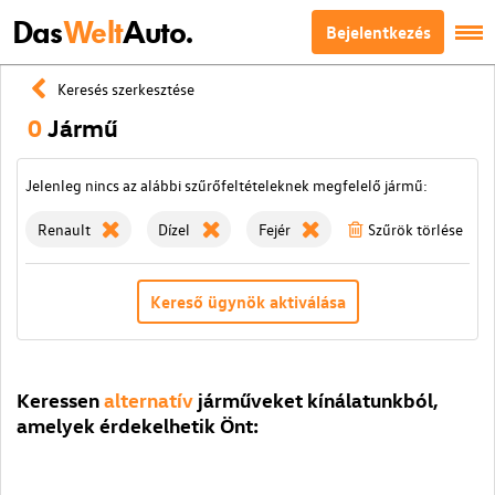
Das
Welt
Auto.
Bejelentkezés
Keresés szerkesztése
0
Jármű
Jelenleg nincs az alábbi szűrőfeltételeknek megfelelő jármű:
Renault
Dízel
Fejér
Szűrök törlése
Kereső ügynök aktiválása
Keressen
alternatív
járműveket kínálatunkból,
amelyek érdekelhetik Önt: