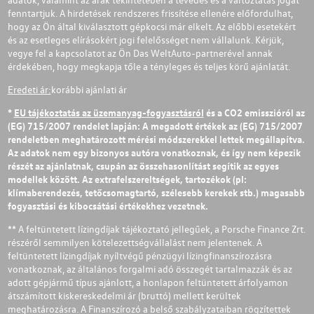
fenntartjuk. A hirdetések rendszeres frissítése ellenére előfordulhat,
hogy az Ön által kiválasztott gépkocsi már elkelt. Az előbbi esetekért
és az esetleges elírásokért jogi felelősséget nem vállalunk. Kérjük,
vegye fel a kapcsolatot az Ön Das WeltAuto-partnerével annak
érdekében, hogy megkapja tőle a tényleges és teljes körű ajánlatát.
Eredeti ár:
korábbi ajánlati ár
*
EU tájékoztatás az üzemanyag-fogyasztásról
és a CO2 emisszióról az
(EG) 715/2007 rendelet lapján: A megadott értékek az (EG) 715/2007
rendeletben meghatározott mérési módszerekkel lettek megállapítva.
Az adatok nem egy bizonyos autóra vonatkoznak, és így nem képezik
részét az ajánlatnak, csupán az összehasonlítást segítik az egyes
modellek között. Az extrafelszereltségek, tartozékok (pl:
klímaberendezés, tetőcsomagtartó, szélesebb kerekek stb.) magasabb
fogyasztási és kibocsátási értékekhez vezetnek.
** A feltüntetett lízingdíjak tájékoztató jellegűek, a Porsche Finance Zrt.
részéről semmilyen kötelezettségvállalást nem jelentenek. A
feltüntetett lízingdíjak nyíltvégű pénzügyi lízingfinanszírozásra
vonatkoznak, az általános forgalmi adó összegét tartalmazzák és az
adott gépjármű típus ajánlott, a honlapon feltüntetett árfolyamon
átszámított kiskereskedelmi ár (bruttó) mellett kerültek
meghatározásra. A Finanszírozó a belső szabályzataiban rögzítettek