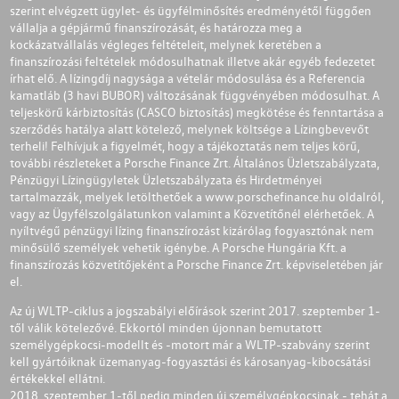
szerint elvégzett ügylet- és ügyfélminősítés eredményétől függően
vállalja a gépjármű finanszírozását, és határozza meg a
kockázatvállalás végleges feltételeit, melynek keretében a
finanszírozási feltételek módosulhatnak illetve akár egyéb fedezetet
írhat elő. A lízingdíj nagysága a vételár módosulása és a Referencia
kamatláb (3 havi BUBOR) változásának függvényében módosulhat. A
teljeskörű kárbiztosítás (CASCO biztosítás) megkötése és fenntartása a
szerződés hatálya alatt kötelező, melynek költsége a Lízingbevevőt
terheli! Felhívjuk a figyelmét, hogy a tájékoztatás nem teljes körű,
további részleteket a Porsche Finance Zrt. Általános Üzletszabályzata,
Pénzügyi Lízingügyletek Üzletszabályzata és Hirdetményei
tartalmazzák, melyek letölthetőek a
www.porschefinance.hu
oldalról,
vagy az Ügyfélszolgálatunkon valamint a Közvetítőnél elérhetőek. A
nyíltvégű pénzügyi lízing finanszírozást kizárólag fogyasztónak nem
minősülő személyek vehetik igénybe. A Porsche Hungária Kft. a
finanszírozás közvetítőjeként a Porsche Finance Zrt. képviseletében jár
el.
Az új WLTP-ciklus a jogszabályi előírások szerint 2017. szeptember 1-
től válik kötelezővé. Ekkortól minden újonnan bemutatott
személygépkocsi-modellt és -motort már a WLTP-szabvány szerint
kell gyártóiknak üzemanyag-fogyasztási és károsanyag-kibocsátási
értékekkel ellátni.
2018. szeptember 1-től pedig minden új személygépkocsinak - tehát a