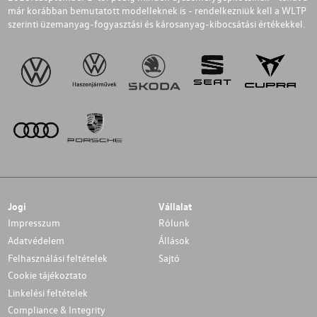
már korábban bemutatott modelleknek is - rendelkezniük kell a WLTP
szerinti üzemanyag-fogyasztási és károsanyag-kibocsátási értékekkel.
Jogi
Vállalat
Impresszum
Rólunk
Adatvédelem
Állások
Felhasználási feltételek
Sajtó
Cookie tájékoztato
Linkelési feltételek
Compliance & Integrity