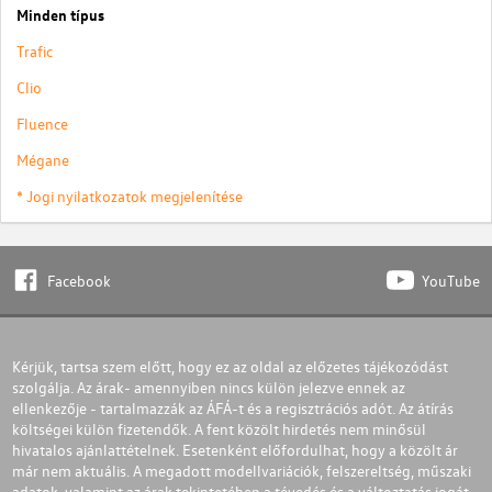
Minden típus
Trafic
Clio
Fluence
Mégane
* Jogi nyilatkozatok megjelenítése
Facebook
YouTube
Kérjük, tartsa szem előtt, hogy ez az oldal az előzetes tájékozódást
szolgálja. Az árak- amennyiben nincs külön jelezve ennek az
ellenkezője - tartalmazzák az ÁFÁ-t és a regisztrációs adót. Az átírás
költségei külön fizetendők. A fent közölt hirdetés nem minősül
hivatalos ajánlattételnek. Esetenként előfordulhat, hogy a közölt ár
már nem aktuális. A megadott modellvariációk, felszereltség, műszaki
adatok, valamint az árak tekintetében a tévedés és a változtatás jogát