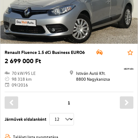
Renault Fluence 1.5 dCi Business EURO6
2 699 000 Ft
4819/454
70 kW/95 LE
Istiván Autó Kft.
98 318 km
8800 Nagykanizsa
09/2016
1
Járművek oldalanként
Találati lista nyomtatása