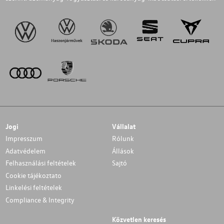
Jogi
Vállalat
Impresszum
Rólunk
Adatvédelem
Állások
Felhasználási feltételek
Sajtó
Cookie tájékoztato
Linkelési feltételek
Compliance & Integrity
Közvetlen keresés