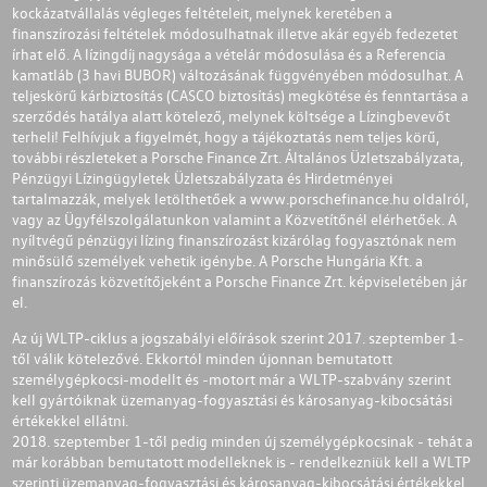
kockázatvállalás végleges feltételeit, melynek keretében a
finanszírozási feltételek módosulhatnak illetve akár egyéb fedezetet
írhat elő. A lízingdíj nagysága a vételár módosulása és a Referencia
kamatláb (3 havi BUBOR) változásának függvényében módosulhat. A
teljeskörű kárbiztosítás (CASCO biztosítás) megkötése és fenntartása a
szerződés hatálya alatt kötelező, melynek költsége a Lízingbevevőt
terheli! Felhívjuk a figyelmét, hogy a tájékoztatás nem teljes körű,
további részleteket a Porsche Finance Zrt. Általános Üzletszabályzata,
Pénzügyi Lízingügyletek Üzletszabályzata és Hirdetményei
tartalmazzák, melyek letölthetőek a
www.porschefinance.hu
oldalról,
vagy az Ügyfélszolgálatunkon valamint a Közvetítőnél elérhetőek. A
nyíltvégű pénzügyi lízing finanszírozást kizárólag fogyasztónak nem
minősülő személyek vehetik igénybe. A Porsche Hungária Kft. a
finanszírozás közvetítőjeként a Porsche Finance Zrt. képviseletében jár
el.
Az új WLTP-ciklus a jogszabályi előírások szerint 2017. szeptember 1-
től válik kötelezővé. Ekkortól minden újonnan bemutatott
személygépkocsi-modellt és -motort már a WLTP-szabvány szerint
kell gyártóiknak üzemanyag-fogyasztási és károsanyag-kibocsátási
értékekkel ellátni.
2018. szeptember 1-től pedig minden új személygépkocsinak - tehát a
már korábban bemutatott modelleknek is - rendelkezniük kell a WLTP
szerinti üzemanyag-fogyasztási és károsanyag-kibocsátási értékekkel.