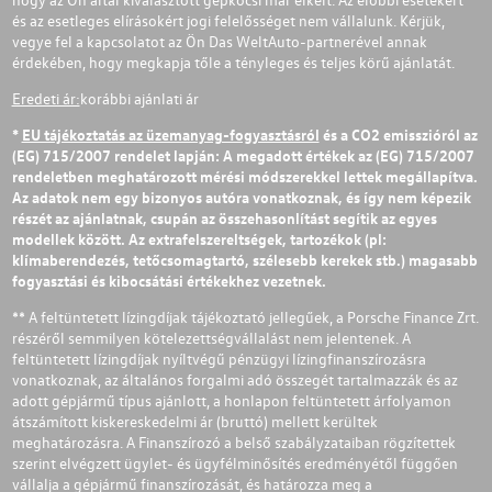
és az esetleges elírásokért jogi felelősséget nem vállalunk. Kérjük,
vegye fel a kapcsolatot az Ön Das WeltAuto-partnerével annak
érdekében, hogy megkapja tőle a tényleges és teljes körű ajánlatát.
Eredeti ár:
korábbi ajánlati ár
*
EU tájékoztatás az üzemanyag-fogyasztásról
és a CO2 emisszióról az
(EG) 715/2007 rendelet lapján: A megadott értékek az (EG) 715/2007
rendeletben meghatározott mérési módszerekkel lettek megállapítva.
Az adatok nem egy bizonyos autóra vonatkoznak, és így nem képezik
részét az ajánlatnak, csupán az összehasonlítást segítik az egyes
modellek között. Az extrafelszereltségek, tartozékok (pl:
klímaberendezés, tetőcsomagtartó, szélesebb kerekek stb.) magasabb
fogyasztási és kibocsátási értékekhez vezetnek.
** A feltüntetett lízingdíjak tájékoztató jellegűek, a Porsche Finance Zrt.
részéről semmilyen kötelezettségvállalást nem jelentenek. A
feltüntetett lízingdíjak nyíltvégű pénzügyi lízingfinanszírozásra
vonatkoznak, az általános forgalmi adó összegét tartalmazzák és az
adott gépjármű típus ajánlott, a honlapon feltüntetett árfolyamon
átszámított kiskereskedelmi ár (bruttó) mellett kerültek
meghatározásra. A Finanszírozó a belső szabályzataiban rögzítettek
szerint elvégzett ügylet- és ügyfélminősítés eredményétől függően
vállalja a gépjármű finanszírozását, és határozza meg a