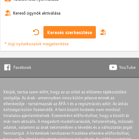
Kereső ügynök aktiválása
Keresés szerkesztése
* Jogi nyilatkozatok megjelenítése
Facebook
YouTube
Kérjük, tartsa szem előtt, hogy ez az oldal az előzetes tájékozódást
szolgálja. Az árak- amennyiben nincs külön jelezve ennek az
ellenkezője - tartalmazzák az ÁFÁ-t és a regisztrációs adót. Az átírás
költségei külön fizetendők. A fent közölt hirdetés nem minősül
hivatalos ajánlattételnek. Esetenként előfordulhat, hogy a közölt ár
már nem aktuális. A megadott modellvariációk, felszereltség, műszaki
adatok, valamint az árak tekintetében a tévedés és a változtatás jogát
fenntartjuk. A hirdetések rendszeres frissítése ellenére előfordulhat,
hogy az Ön által kiválasztott gépkocsi már elkelt. Az előbbi esetekért