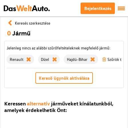
Das
Welt
Auto.
Bejelentkezés
Keresés szerkesztése
0
Jármű
Jelenleg nincs az alábbi szűrőfeltételeknek megfelelő jármű:
Renault
Dízel
Hajdú-Bihar
Szűrök törl
Kereső ügynök aktiválása
Keressen
alternatív
járműveket kínálatunkból,
amelyek érdekelhetik Önt: