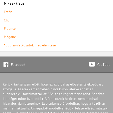
Minden típus
Trafic
Clio
Fluence
Mégane
* Jogi nyilatkozatok megjelenítése
Facebook
YouTube
Kérjük, tartsa szem előtt, hogy ez az oldal az előzetes tájékozódást
szolgálja. Az árak- amennyiben nincs külön jelezve ennek az
ellenkezője - tartalmazzák az ÁFÁ-t és a regisztrációs adót. Az átírás
költségei külön fizetendők. A fent közölt hirdetés nem minősül
hivatalos ajánlattételnek. Esetenként előfordulhat, hogy a közölt ár
már nem aktuális. A megadott modellvariációk, felszereltség, műszaki
adatok, valamint az árak tekintetében a tévedés és a változtatás jogát