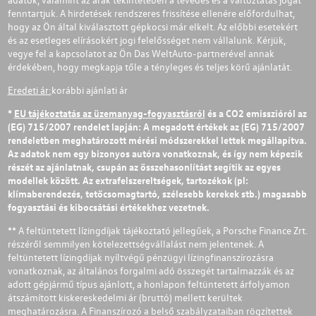
fenntartjuk. A hirdetések rendszeres frissítése ellenére előfordulhat,
hogy az Ön által kiválasztott gépkocsi már elkelt. Az előbbi esetekért
és az esetleges elírásokért jogi felelősséget nem vállalunk. Kérjük,
vegye fel a kapcsolatot az Ön Das WeltAuto-partnerével annak
érdekében, hogy megkapja tőle a tényleges és teljes körű ajánlatát.
Eredeti ár:
korábbi ajánlati ár
*
EU tájékoztatás az üzemanyag-fogyasztásról
és a CO2 emisszióról az
(EG) 715/2007 rendelet lapján: A megadott értékek az (EG) 715/2007
rendeletben meghatározott mérési módszerekkel lettek megállapítva.
Az adatok nem egy bizonyos autóra vonatkoznak, és így nem képezik
részét az ajánlatnak, csupán az összehasonlítást segítik az egyes
modellek között. Az extrafelszereltségek, tartozékok (pl:
klímaberendezés, tetőcsomagtartó, szélesebb kerekek stb.) magasabb
fogyasztási és kibocsátási értékekhez vezetnek.
** A feltüntetett lízingdíjak tájékoztató jellegűek, a Porsche Finance Zrt.
részéről semmilyen kötelezettségvállalást nem jelentenek. A
feltüntetett lízingdíjak nyíltvégű pénzügyi lízingfinanszírozásra
vonatkoznak, az általános forgalmi adó összegét tartalmazzák és az
adott gépjármű típus ajánlott, a honlapon feltüntetett árfolyamon
átszámított kiskereskedelmi ár (bruttó) mellett kerültek
meghatározásra. A Finanszírozó a belső szabályzataiban rögzítettek