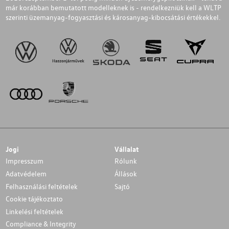
már korábban bemutatott modelleknek is - rendelkezniük kell a WLTP
szerinti üzemanyag-fogyasztási és károsanyag-kibocsátási értékekkel.
Jogi
Vállalat
Impresszum
Rólunk
Adatvédelem
Állások
Felhasználási feltételek
Sajtó
Cookie tájékoztato
Linkelési feltételek
Compliance & Integrity