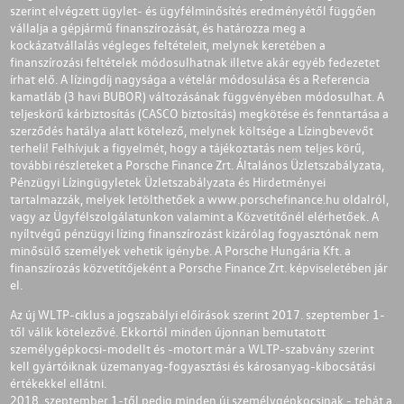
szerint elvégzett ügylet- és ügyfélminősítés eredményétől függően
vállalja a gépjármű finanszírozását, és határozza meg a
kockázatvállalás végleges feltételeit, melynek keretében a
finanszírozási feltételek módosulhatnak illetve akár egyéb fedezetet
írhat elő. A lízingdíj nagysága a vételár módosulása és a Referencia
kamatláb (3 havi BUBOR) változásának függvényében módosulhat. A
teljeskörű kárbiztosítás (CASCO biztosítás) megkötése és fenntartása a
szerződés hatálya alatt kötelező, melynek költsége a Lízingbevevőt
terheli! Felhívjuk a figyelmét, hogy a tájékoztatás nem teljes körű,
további részleteket a Porsche Finance Zrt. Általános Üzletszabályzata,
Pénzügyi Lízingügyletek Üzletszabályzata és Hirdetményei
tartalmazzák, melyek letölthetőek a
www.porschefinance.hu
oldalról,
vagy az Ügyfélszolgálatunkon valamint a Közvetítőnél elérhetőek. A
nyíltvégű pénzügyi lízing finanszírozást kizárólag fogyasztónak nem
minősülő személyek vehetik igénybe. A Porsche Hungária Kft. a
finanszírozás közvetítőjeként a Porsche Finance Zrt. képviseletében jár
el.
Az új WLTP-ciklus a jogszabályi előírások szerint 2017. szeptember 1-
től válik kötelezővé. Ekkortól minden újonnan bemutatott
személygépkocsi-modellt és -motort már a WLTP-szabvány szerint
kell gyártóiknak üzemanyag-fogyasztási és károsanyag-kibocsátási
értékekkel ellátni.
2018. szeptember 1-től pedig minden új személygépkocsinak - tehát a