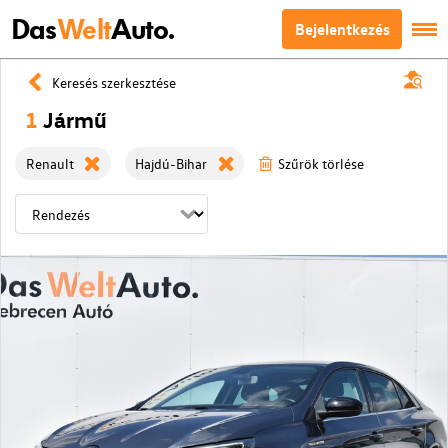
Das
Welt
Auto.
Bejelentkezés
Keresés szerkesztése
1
Jármű
Renault
Hajdú-Bihar
Szűrök törlése