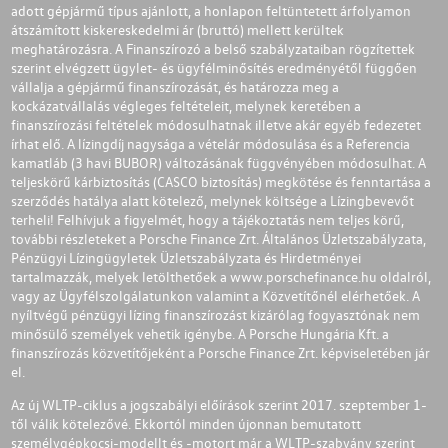
adott gépjármű típus ajánlott, a honlapon feltüntetett árfolyamon
átszámított kiskereskedelmi ár (bruttó) mellett kerültek
meghatározásra. A Finanszírozó a belső szabályzataiban rögzítettek
szerint elvégzett ügylet- és ügyfélminősítés eredményétől függően
vállalja a gépjármű finanszírozását, és határozza meg a
kockázatvállalás végleges feltételeit, melynek keretében a
finanszírozási feltételek módosulhatnak illetve akár egyéb fedezetet
írhat elő. A lízingdíj nagysága a vételár módosulása és a Referencia
kamatláb (3 havi BUBOR) változásának függvényében módosulhat. A
teljeskörű kárbiztosítás (CASCO biztosítás) megkötése és fenntartása a
szerződés hatálya alatt kötelező, melynek költsége a Lízingbevevőt
terheli! Felhívjuk a figyelmét, hogy a tájékoztatás nem teljes körű,
további részleteket a Porsche Finance Zrt. Általános Üzletszabályzata,
Pénzügyi Lízingügyletek Üzletszabályzata és Hirdetményei
tartalmazzák, melyek letölthetőek a
www.porschefinance.hu
oldalról,
vagy az Ügyfélszolgálatunkon valamint a Közvetítőnél elérhetőek. A
nyíltvégű pénzügyi lízing finanszírozást kizárólag fogyasztónak nem
minősülő személyek vehetik igénybe. A Porsche Hungária Kft. a
finanszírozás közvetítőjeként a Porsche Finance Zrt. képviseletében jár
el.
Az új WLTP-ciklus a jogszabályi előírások szerint 2017. szeptember 1-
től válik kötelezővé. Ekkortól minden újonnan bemutatott
személygépkocsi-modellt és -motort már a WLTP-szabvány szerint