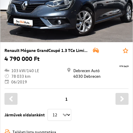
Renault Mégane GrandCoupé 1.3 TCe Limited Plus
4 790 000 Ft
979/3629
103 kW/140 LE
Debrecen Autó
78 033 km
4030 Debrecen
06/2019
1
Járművek oldalanként
Találati lista nyomtatása