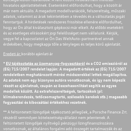
hivatalos ajánlattételnek. Esetenként előfordulhat, hogy a közölt ár
már nem aktuális. A megadott modellvariációk, felszereltség, műszaki
adatok, valamint az árak tekintetében a tévedés és a változtatás jogát
fenntartjuk. A hirdetések rendszeres frissítése ellenére előfordulhat,
hogy az Ön által kiválasztott gépkocsi már elkelt. Az előbbi esetekért
és az esetleges elírásokért jogi felelősséget nem vállalunk. Kérjük,
vegye fel a kapcsolatot az Ön Das WeltAuto-partnerével annak
érdekében, hogy megkapja tőle a tényleges és teljes körű ajánlatát.
Eredeti ár:
korábbi ajánlati ár
*
EU tájékoztatás az üzemanyag-fogyasztásról
és a CO2 emisszióról az
(EG) 715/2007 rendelet lapján: A megadott értékek az (EG) 715/2007
rendeletben meghatározott mérési módszerekkel lettek megállapítva.
Az adatok nem egy bizonyos autóra vonatkoznak, és így nem képezik
részét az ajánlatnak, csupán az összehasonlítást segítik az egyes
modellek között. Az extrafelszereltségek, tartozékok (pl:
klímaberendezés, tetőcsomagtartó, szélesebb kerekek stb.) magasabb
fogyasztási és kibocsátási értékekhez vezetnek.
** A feltüntetett lízingdíjak tájékoztató jellegűek, a Porsche Finance Zrt.
részéről semmilyen kötelezettségvállalást nem jelentenek. A
feltüntetett lízingdíjak nyíltvégű pénzügyi lízingfinanszírozásra
vonatkoznak, az általános forgalmi adó összegét tartalmazzák és az