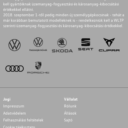
kell gyártóiknak üzemanyag-fogyasztási és károsanyag-kibocsátási
értékekkel ellátni.
2018. szeptember 1-től pedig minden új személygépkocsinak - tehát a
már korábban bemutatott modelleknek is - rendelkezniük kell a WLTP
szerinti üzemanyag-fogyasztási és károsanyag-kibocsátási értékekkel.
Jogi
Vállalat
Impresszum
Rólunk
Adatvédelem
Állások
Felhasználási feltételek
Sajtó
Cookie tájékoztato