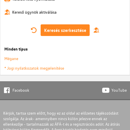
Kereső ügynök aktiválása
Keresés szerkesztése
Minden típus
Mégane
* Jogi nyilatkozatok megjelenítése
Facebook
YouTube
Kérjük, tartsa szem előtt, hogy ez az oldal az előzetes tájékozódást
szolgálja. Az árak- amennyiben nincs külön jelezve ennek az
ellenkezője - tartalmazzák az ÁFÁ-t és a regisztrációs adót. Az átírás
költségei külön fizetendők. A fent közölt hirdetés nem minősül