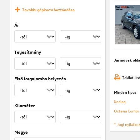
További gépkocsi hozzáadása
Ár
Teljesítmény
Járművek olda
Találati l
Első forgalomba helyezés
Minden típus
Kodiaq
Kilométer
Octavia Combi
* Jogi nyilatk
Megye