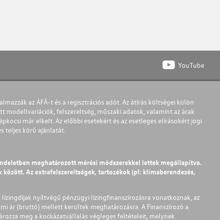
YouTube
almazzák az ÁFÁ-t és a regisztrációs adót. Az átírás költségei külön
t modellvariációk, felszereltség, műszaki adatok, valamint az árak
pkocsi már elkelt. Az előbbi esetekért és az esetleges elírásokért jogi
teljes körű ajánlatát.
endeletben meghatározott mérési módszerekkel lettek megállapítva.
között. Az extrafelszereltségek, tartozékok (pl: klímaberendezés,
t lízingdíjak nyíltvégű pénzügyi lízingfinanszírozásra vonatkoznak, az
mi ár (bruttó) mellett kerültek meghatározásra. A Finanszírozó a
ározza meg a kockázatvállalás végleges feltételeit, melynek