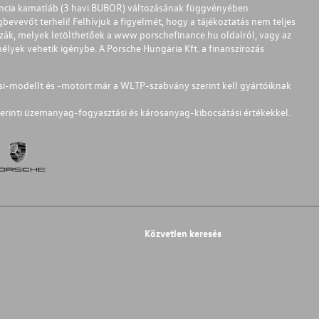
ferencia kamatláb (3 havi BUBOR) változásának függvényében
bevevőt terheli! Felhívjuk a figyelmét, hogy a tájékoztatás nem teljes
zzák, melyek letölthetőek a
www.porschefinance.hu
oldalról, vagy az
lyek vehetik igénybe. A Porsche Hungária Kft. a finanszírozás
si-modellt és -motort már a WLTP-szabvány szerint kell gyártóiknak
erinti üzemanyag-fogyasztási és károsanyag-kibocsátási értékekkel.
Közvetlen keresés