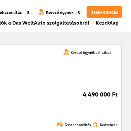
Bejelentkezés
ehasonlítás
0
Kereső ügynök
0
lók a Das WeltAuto szolgáltatásokról
Kezdőlap
Kereső ügynök aktiválása
4 490 000 Ft
Összehasonlítás
Kedvencek