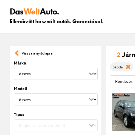
Das
Welt
Auto.
Ellenőrzött használt autók. Garanciával.
2
Jár
Vissza a nyitólapra
Márka
Škoda
Modell
Típus