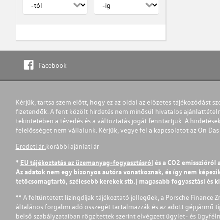
Facebook
Kérjük, tartsa szem előtt, hogy ez az oldal az előzetes tájékozódást sz
fizetendők. A fent közölt hirdetés nem minősül hivatalos ajánlattétel
tekintetében a tévedés és a változtatás jogát fenntartjuk. A hirdetések
felelősséget nem vállalunk. Kérjük, vegye fel a kapcsolatot az Ön Da
Eredeti ár:
korábbi ajánlati ár
*
EU tájékoztatás az üzemanyag-fogyasztásról
és a CO2 emisszióról 
Az adatok nem egy bizonyos autóra vonatkoznak, és így nem képezik r
tetőcsomagtartó, szélesebb kerekek stb.) magasabb fogyasztási és k
** A feltüntetett lízingdíjak tájékoztató jellegűek, a Porsche Finance 
általános forgalmi adó összegét tartalmazzák és az adott gépjármű tí
belső szabályzataiban rögzítettek szerint elvégzett ügylet- és ügyfé