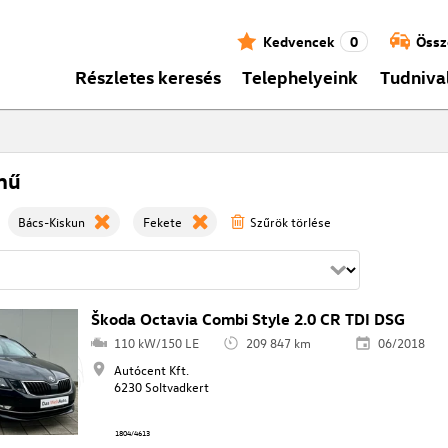
Kedvencek
0
Össz
Részletes keresés
Telephelyeink
Tudniva
mű
Bács-Kiskun
Fekete
Szűrök törlése
Škoda Octavia Combi Style 2.0 CR TDI DSG
110 kW/150 LE
209 847 km
06/2018
Autócent Kft.
6230 Soltvadkert
1804/4613