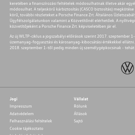
keretében a finanszírozási feltételek módosulhatnak illetve akár egy
módosulhat. A teljeskörű kárbiztosítás (CASCO biztosítás) megkötése é
körű, további részleteket a Porsche Finance Zrt. Általános Üzletszab
Ügyfélszolgálatunkon valamint a Közvetítőnél elérhetőek. A nyíltvégű
közvetítőjeként a Porsche Finance Zrt. képviseletében jár el.
Az új WLTP-ciklus a jogszabályi előírások szerint 2017. szeptember 
üzemanyag-fogyasztási és károsanyag-kibocsátási értékekkel ellátni.
2018. szeptember 1-től pedig minden új személygépkocsinak - tehát 
Jogi
Vállalat
Impresszum
Rólunk
Adatvédelem
Állások
Felhasználási feltételek
Sajtó
Cookie tájékoztato