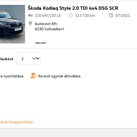
Škoda Kodiaq Style 2.0 TDI 4x4 DSG SCR
110 kW/150 LE
115 720 km
07/2021
Autócent Kft.
6230 Soltvadkert
1804/4559
lanként
ista nyomtatása
Kereső ügynök aktiválása
ozatok megjelenítése