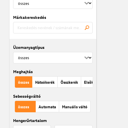
Márkakereskedés
Üzemanyagtípus
Meghajtás
összes
Hátsókerék
Összkerék
Elsõkerék
Sebességváltó
összes
Automata
Manuális váltó
Hengerűrtartalom