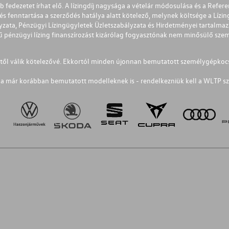
éb fedezetet írhat elő. A lízingdíj nagysága a vételár módosulása és a Re
s fenntartása a szerződés hatálya alatt kötelező, melynek költsége a Lízing
ályzata, Pénzügyi Lízingügyletek Üzletszabályzata és Hirdetményei tartalma
 pénzügyi lízing finanszírozást kizárólag fogyasztónak nem minősülő szemé
1-től válik kötelezővé. Ekkortól minden újonnan bemutatott személygépkoc
a már korábban bemutatott modelleknek is - rendelkezniük kell a WLTP sz