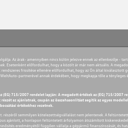
olgálja. Az árak- amennyiben nincs külön jelezve ennek az ellenkezője - tart
nek. Esetenként előfordulhat, hogy a közölt ár már nem aktuális. A megadot
 rendszeres frissítése ellenére előfordulhat, hogy az Ön által kiválasztott gé
s WeltAuto-partnerével annak érdekében, hogy megkapja tőle a tényleges és 
az (EG) 715/2007 rendelet lapján: A megadott értékek az (EG) 715/2007 r
észét az ajánlatnak, csupán az összehasonlítást segítik az egyes modellek 
ibocsátási értékekhez vezetnek.
Zrt. részéről semmilyen kötelezettségvállalást nem jelentenek. A feltüntetet
pus ajánlott, a honlapon feltüntetett árfolyamon átszámított kiskereskedel
lminősítés eredményétől függően vállalja a gépjármű finanszírozását, és hat