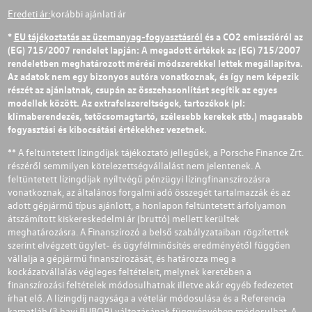
Eredeti ár:
korábbi ajánlati ár
*
EU tájékoztatás az üzemanyag-fogyasztásról
és a CO2 emisszióról az
(EG) 715/2007 rendelet lapján: A megadott értékek az (EG) 715/2007
rendeletben meghatározott mérési módszerekkel lettek megállapítva.
Az adatok nem egy bizonyos autóra vonatkoznak, és így nem képezik
részét az ajánlatnak, csupán az összehasonlítást segítik az egyes
modellek között. Az extrafelszereltségek, tartozékok (pl:
klímaberendezés, tetőcsomagtartó, szélesebb kerekek stb.) magasabb
fogyasztási és kibocsátási értékekhez vezetnek.
** A feltüntetett lízingdíjak tájékoztató jellegűek, a Porsche Finance Zrt.
részéről semmilyen kötelezettségvállalást nem jelentenek. A
feltüntetett lízingdíjak nyíltvégű pénzügyi lízingfinanszírozásra
vonatkoznak, az általános forgalmi adó összegét tartalmazzák és az
adott gépjármű típus ajánlott, a honlapon feltüntetett árfolyamon
átszámított kiskereskedelmi ár (bruttó) mellett kerültek
meghatározásra. A Finanszírozó a belső szabályzataiban rögzítettek
szerint elvégzett ügylet- és ügyfélminősítés eredményétől függően
vállalja a gépjármű finanszírozását, és határozza meg a
kockázatvállalás végleges feltételeit, melynek keretében a
finanszírozási feltételek módosulhatnak illetve akár egyéb fedezetet
írhat elő. A lízingdíj nagysága a vételár módosulása és a Referencia
kamatláb (3 havi BUBOR) változásának függvényében módosulhat. A