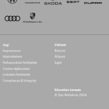
Jogi
Vállalat
Impresszum
Rólunk
Adatvédelem
Állások
Felhasználási feltételek
Sajtó
Cookie tájékoztato
Linkelési feltételek
Compliance & Integrity
Közvetlen keresés
© Das WeltAuto 2026