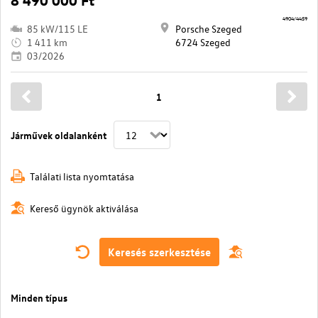
4904/4459
85 kW/115 LE
Porsche Szeged
1 411 km
6724 Szeged
03/2026
1
Járművek oldalanként
Találati lista nyomtatása
Kereső ügynök aktiválása
Keresés szerkesztése
Minden típus