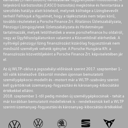
teljeskörű kárbiztosítás (CASCO biztosítás) megkötése és fenntartása a
szerződés hatálya alatt kötelező, melynek költsége a Lízingbevevőt
terheli! Felhívjuk a figyelmét, hogy a tájékoztatás nem teljes körű,
további részleteket a Porsche Finance Zrt. Általános Üzletszabályzata,
Pénzügyi Lízingügyletek Üzletszabályzata és Hirdetményei
tartalmazzák, melyek letölthetőek a
www.porschefinance.hu
oldalról,
vagy az Ügyfélszolgálatunkon valamint a Közvetítőnél elérhetőek. A
nyíltvégű pénzügyi lízing finanszírozást kizárólag fogyasztónak nem
minősülő személyek vehetik igénybe. A Porsche Hungária Kft. a
finanszírozás közvetítőjeként a Porsche Finance Zrt. képviseletében jár
el.
Az új WLTP-ciklus a jogszabályi előírások szerint 2017. szeptember 1-
től válik kötelezővé. Ekkortól minden újonnan bemutatott
személygépkocsi-modellt és -motort már a WLTP-szabvány szerint
kell gyártóiknak üzemanyag-fogyasztási és károsanyag-kibocsátási
értékekkel ellátni.
2018. szeptember 1-től pedig minden új személygépkocsinak - tehát a
már korábban bemutatott modelleknek is - rendelkezniük kell a WLTP
szerinti üzemanyag-fogyasztási és károsanyag-kibocsátási értékekkel.