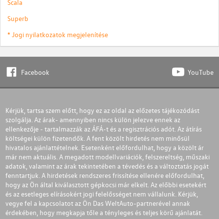
Scala
Superb
* Jogi nyilatkozatok megjelenítése
Facebook
YouTube
Kérjük, tartsa szem előtt, hogy ez az oldal az előzetes tájékozódást
szolgálja. Az árak- amennyiben nincs külön jelezve ennek az
ellenkezője - tartalmazzák az ÁFÁ-t és a regisztrációs adót. Az átírás
költségei külön fizetendők. A fent közölt hirdetés nem minősül
hivatalos ajánlattételnek. Esetenként előfordulhat, hogy a közölt ár
már nem aktuális. A megadott modellvariációk, felszereltség, műszaki
adatok, valamint az árak tekintetében a tévedés és a változtatás jogát
fenntartjuk. A hirdetések rendszeres frissítése ellenére előfordulhat,
hogy az Ön által kiválasztott gépkocsi már elkelt. Az előbbi esetekért
és az esetleges elírásokért jogi felelősséget nem vállalunk. Kérjük,
vegye fel a kapcsolatot az Ön Das WeltAuto-partnerével annak
érdekében, hogy megkapja tőle a tényleges és teljes körű ajánlatát.