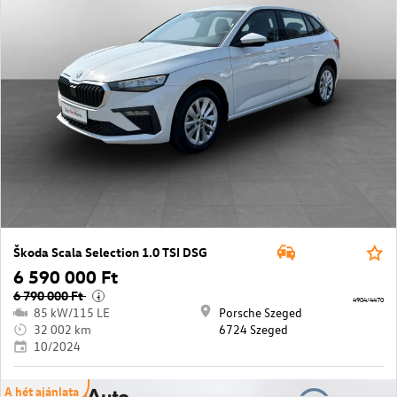
Škoda Scala Selection 1.0 TSI DSG
6 590 000 Ft
6 790 000 Ft
i
4904/4470
85 kW/115 LE
Porsche Szeged
32 002 km
6724 Szeged
10/2024
A hét ajánlata