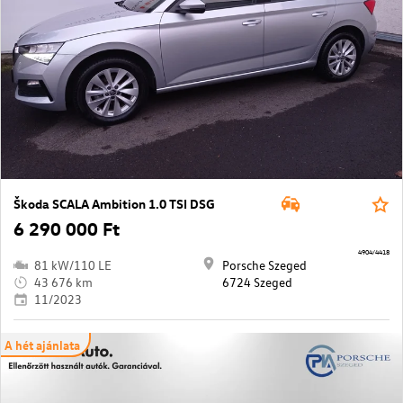
Škoda SCALA Ambition 1.0 TSI DSG
6 290 000 Ft
4904/4418
81 kW/110 LE
Porsche Szeged
43 676 km
6724 Szeged
11/2023
A hét ajánlata