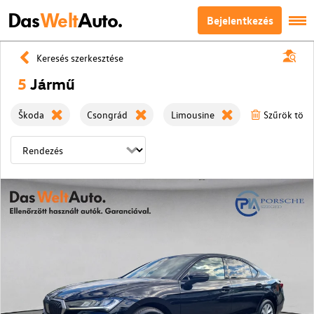
Das
Welt
Auto.
Bejelentkezés
Keresés szerkesztése
5
Jármű
Škoda
Csongrád
Limousine
Szűrök törl