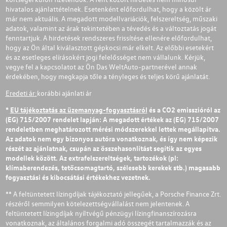
hivatalos ajánlattételnek. Esetenként előfordulhat, hogy a közölt ár
már nem aktuális. A megadott modellvariációk, felszereltség, műszaki
adatok, valamint az árak tekintetében a tévedés és a változtatás jogát
fenntartjuk. A hirdetések rendszeres frissítése ellenére előfordulhat,
hogy az Ön által kiválasztott gépkocsi már elkelt. Az előbbi esetekért
és az esetleges elírásokért jogi felelősséget nem vállalunk. Kérjük,
vegye fel a kapcsolatot az Ön Das WeltAuto-partnerével annak
érdekében, hogy megkapja tőle a tényleges és teljes körű ajánlatát.
Eredeti ár:
korábbi ajánlati ár
*
EU tájékoztatás az üzemanyag-fogyasztásról
és a CO2 emisszióról az
(EG) 715/2007 rendelet lapján: A megadott értékek az (EG) 715/2007
rendeletben meghatározott mérési módszerekkel lettek megállapítva.
Az adatok nem egy bizonyos autóra vonatkoznak, és így nem képezik
részét az ajánlatnak, csupán az összehasonlítást segítik az egyes
modellek között. Az extrafelszereltségek, tartozékok (pl:
klímaberendezés, tetőcsomagtartó, szélesebb kerekek stb.) magasabb
fogyasztási és kibocsátási értékekhez vezetnek.
** A feltüntetett lízingdíjak tájékoztató jellegűek, a Porsche Finance Zrt.
részéről semmilyen kötelezettségvállalást nem jelentenek. A
feltüntetett lízingdíjak nyíltvégű pénzügyi lízingfinanszírozásra
vonatkoznak, az általános forgalmi adó összegét tartalmazzák és az