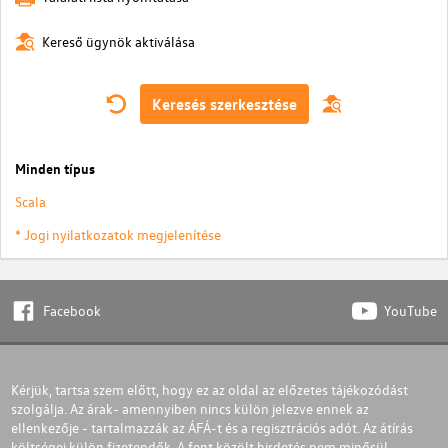
Kereső ügynök aktiválása
Keresés szerkesztése
Minden típus
Scala
* Jogi nyilatkozatok megjelenítése
Facebook
YouTube
Kérjük, tartsa szem előtt, hogy ez az oldal az előzetes tájékozódást
szolgálja. Az árak- amennyiben nincs külön jelezve ennek az
ellenkezője - tartalmazzák az ÁFÁ-t és a regisztrációs adót. Az átírás
költségei külön fizetendők. A fent közölt hirdetés nem minősül