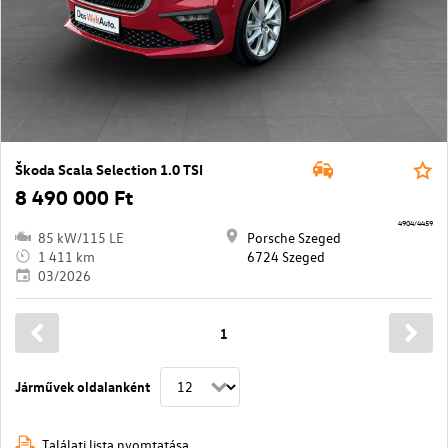
Škoda Scala Selection 1.0 TSI
8 490 000 Ft
4904/4459
85 kW/115 LE
Porsche Szeged
1 411 km
6724 Szeged
03/2026
1
Járművek oldalanként
Találati lista nyomtatása