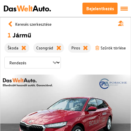
Das
Welt
Auto.
Bejelentkezés
Keresés szerkesztése
1
Jármű
Škoda
Csongrád
Piros
Szűrök törlése