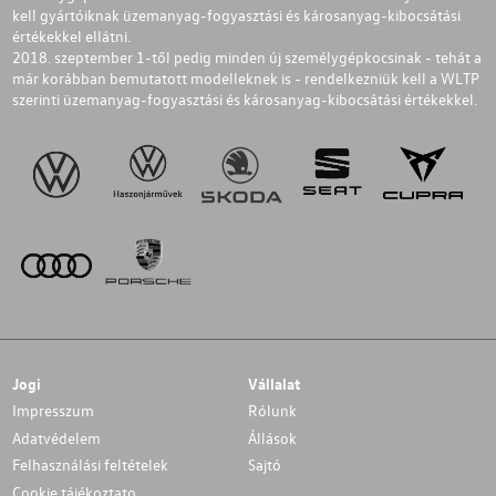
kell gyártóiknak üzemanyag-fogyasztási és károsanyag-kibocsátási
értékekkel ellátni.
2018. szeptember 1-től pedig minden új személygépkocsinak - tehát a
már korábban bemutatott modelleknek is - rendelkezniük kell a WLTP
szerinti üzemanyag-fogyasztási és károsanyag-kibocsátási értékekkel.
Jogi
Vállalat
Impresszum
Rólunk
Adatvédelem
Állások
Felhasználási feltételek
Sajtó
Cookie tájékoztato