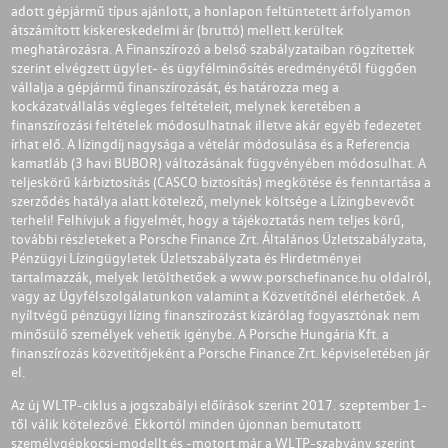
adott gépjármű típus ajánlott, a honlapon feltüntetett árfolyamon
átszámított kiskereskedelmi ár (bruttó) mellett kerültek
meghatározásra. A Finanszírozó a belső szabályzataiban rögzítettek
szerint elvégzett ügylet- és ügyfélminősítés eredményétől függően
vállalja a gépjármű finanszírozását, és határozza meg a
kockázatvállalás végleges feltételeit, melynek keretében a
finanszírozási feltételek módosulhatnak illetve akár egyéb fedezetet
írhat elő. A lízingdíj nagysága a vételár módosulása és a Referencia
kamatláb (3 havi BUBOR) változásának függvényében módosulhat. A
teljeskörű kárbiztosítás (CASCO biztosítás) megkötése és fenntartása a
szerződés hatálya alatt kötelező, melynek költsége a Lízingbevevőt
terheli! Felhívjuk a figyelmét, hogy a tájékoztatás nem teljes körű,
további részleteket a Porsche Finance Zrt. Általános Üzletszabályzata,
Pénzügyi Lízingügyletek Üzletszabályzata és Hirdetményei
tartalmazzák, melyek letölthetőek a
www.porschefinance.hu
oldalról,
vagy az Ügyfélszolgálatunkon valamint a Közvetítőnél elérhetőek. A
nyíltvégű pénzügyi lízing finanszírozást kizárólag fogyasztónak nem
minősülő személyek vehetik igénybe. A Porsche Hungária Kft. a
finanszírozás közvetítőjeként a Porsche Finance Zrt. képviseletében jár
el.
Az új WLTP-ciklus a jogszabályi előírások szerint 2017. szeptember 1-
től válik kötelezővé. Ekkortól minden újonnan bemutatott
személygépkocsi-modellt és -motort már a WLTP-szabvány szerint