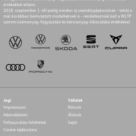
értékekkel ellátni.
2018. szeptember 1-től pedig minden új személygépkocsinak - tehát a
már korábban bemutatott modelleknek is - rendelkezniük kell a WLTP
szerinti üzemanyag-fogyasztási és károsanyag-kibocsátási értékekkel.
Jogi
Vállalat
Impresszum
Rólunk
Adatvédelem
Állások
Felhasználási feltételek
Sajtó
Cookie tájékoztato