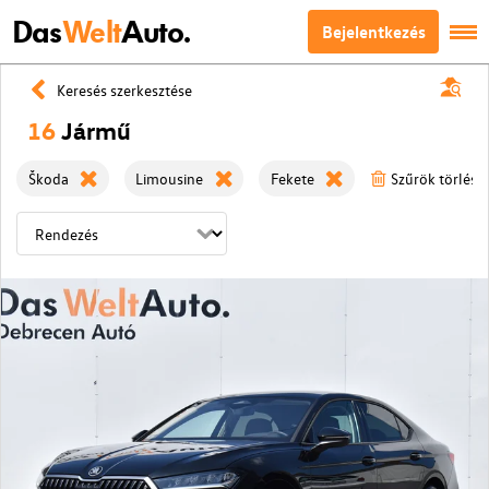
Das
Welt
Auto.
Bejelentkezés
Keresés szerkesztése
16
Jármű
Škoda
Limousine
Fekete
Szűrök törlése