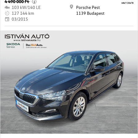
4 490 000 Ft
i
4867/20678
103 kW/140 LE
Porsche Pest
127 144 km
1139 Budapest
03/2015