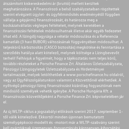
átszámított kiskereskedelmi ár (bruttó) mellett kerültek
meghatározásra. A Finanszírozó a belső szabályzataiban rögzítettek
szerint elvégzett ügylet- és ügyfélminősítés eredményétől függően
vállalja a gépjármű finanszírozását, és határozza meg a
kockázatvállalás végleges feltételeit, melynek keretében a
finanszírozási feltételek módosulhatnak illetve akár egyéb fedezetet
írhat elő. A lízingdíj nagysága a vételár módosulása és a Referencia
kamatláb (3 havi BUBOR) változásának függvényében módosulhat. A
teljeskörű kárbiztosítás (CASCO biztosítás) megkötése és fenntartása a
szerződés hatálya alatt kötelező, melynek költsége a Lízingbevevőt
terheli! Felhívjuk a figyelmét, hogy a tájékoztatás nem teljes körű,
további részleteket a Porsche Finance Zrt. Általános Üzletszabályzata,
Pénzügyi Lízingügyletek Üzletszabályzata és Hirdetményei
tartalmazzák, melyek letölthetőek a
www.porschefinance.hu
oldalról,
vagy az Ügyfélszolgálatunkon valamint a Közvetítőnél elérhetőek. A
nyíltvégű pénzügyi lízing finanszírozást kizárólag fogyasztónak nem
minősülő személyek vehetik igénybe. A Porsche Hungária Kft. a
finanszírozás közvetítőjeként a Porsche Finance Zrt. képviseletében jár
el.
Az új WLTP-ciklus a jogszabályi előírások szerint 2017. szeptember 1-
től válik kötelezővé. Ekkortól minden újonnan bemutatott
személygépkocsi-modellt és -motort már a WLTP-szabvány szerint
kell gyártóiknak üzemanyag-fogyasztási és károsanyag-kibocsátási