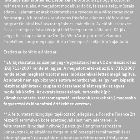
már nem aktuális. A megadott modellvariációk, felszereltség, műszaki
adatok, valamint az árak tekintetében a tévedés és a változtatás jogát
fenntartjuk. A hirdetések rendszeres frissítése ellenére előfordulhat,
hogy az Ön által kiválasztott gépkocsi már elkelt. Az előbbi esetekért
és az esetleges elírásokért jogi felelősséget nem vállalunk. Kérjük,
vegye fel a kapcsolatot az Ön Das WeltAuto-partnerével annak
érdekében, hogy megkapja tőle a tényleges és teljes körű ajánlatát.
Eredeti ár:
korábbi ajánlati ár
*
EU tájékoztatás az üzemanyag-fogyasztásról
és a CO2 emisszióról az
(EG) 715/2007 rendelet lapján: A megadott értékek az (EG) 715/2007
rendeletben meghatározott mérési módszerekkel lettek megállapítva.
Az adatok nem egy bizonyos autóra vonatkoznak, és így nem képezik
részét az ajánlatnak, csupán az összehasonlítást segítik az egyes
modellek között. Az extrafelszereltségek, tartozékok (pl:
klímaberendezés, tetőcsomagtartó, szélesebb kerekek stb.) magasabb
fogyasztási és kibocsátási értékekhez vezetnek.
** A feltüntetett lízingdíjak tájékoztató jellegűek, a Porsche Finance Zrt.
részéről semmilyen kötelezettségvállalást nem jelentenek. A
feltüntetett lízingdíjak nyíltvégű pénzügyi lízingfinanszírozásra
vonatkoznak, az általános forgalmi adó összegét tartalmazzák és az
adott gépjármű típus ajánlott, a honlapon feltüntetett árfolyamon