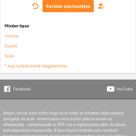
Keresés szerkesztése
Minden típus
Octavia
Superb
Scala
* Jogi nyilatkozatok megjelenítése
Facebook
YouTube
Kérjük, tartsa szem előtt, hogy ez az oldal az előzetes tájékozódást
szolgálja. Az árak- amennyiben nincs külön jelezve ennek az
ellenkezője - tartalmazzák az ÁFÁ-t és a regisztrációs adót. Az átírás
költségei külön fizetendők. A fent közölt hirdetés nem minősül
hivatalos ajánlattételnek. Esetenként előfordulhat, hogy a közölt ár