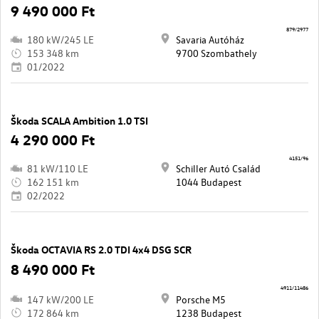
9 490 000 Ft
879/2977
180 kW/245 LE
Savaria Autóház
153 348 km
9700 Szombathely
01/2022
Škoda SCALA Ambition 1.0 TSI
4 290 000 Ft
4151/96
81 kW/110 LE
Schiller Autó Család
162 151 km
1044 Budapest
02/2022
Škoda OCTAVIA RS 2.0 TDI 4x4 DSG SCR
8 490 000 Ft
4911/11486
147 kW/200 LE
Porsche M5
172 864 km
1238 Budapest