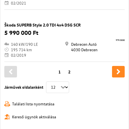
02/2021
Škoda SUPERB Style 2.0 TDI 4x4 DSG SCR
5 990 000 Ft
979/3530
140 kW/190 LE
Debrecen Autó
195 714 km
4030 Debrecen
02/2019
1
2
Járművek oldalanként
Találati lista nyomtatása
Kereső ügynök aktiválása