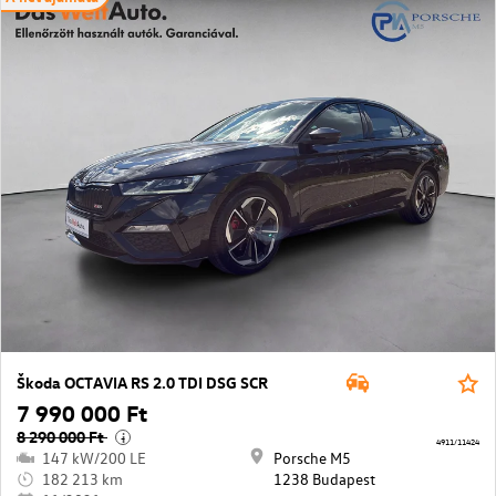
Škoda OCTAVIA RS 2.0 TDI DSG SCR
7 990 000 Ft
8 290 000 Ft
i
4911/11424
147 kW/200 LE
Porsche M5
182 213 km
1238 Budapest