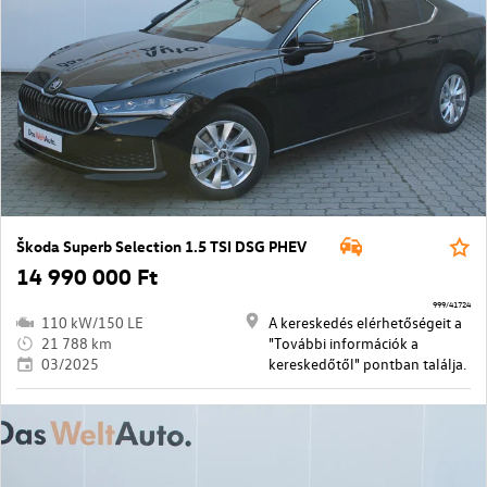
Škoda Superb Selection 1.5 TSI DSG PHEV
14 990 000 Ft
999/41724
110 kW/150 LE
A kereskedés elérhetőségeit a
21 788 km
"További információk a
03/2025
kereskedőtől" pontban találja.