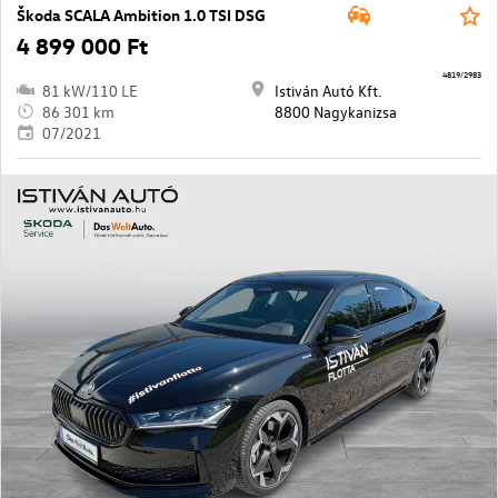
Škoda SCALA Ambition 1.0 TSI DSG
4 899 000 Ft
4819/2983
81 kW/110 LE
Istiván Autó Kft.
86 301 km
8800 Nagykanizsa
07/2021