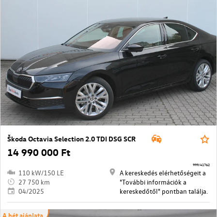
Škoda Octavia Selection 2.0 TDI DSG SCR
14 990 000 Ft
999/41762
110 kW/150 LE
A kereskedés elérhetőségeit a
27 750 km
"További információk a
04/2025
kereskedőtől" pontban találja.
A hét ajánlata