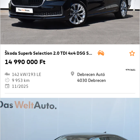
Škoda Superb Selection 2.0 TDI 4x4 DSG SCR
14 990 000 Ft
979/3631
142 kW/193 LE
Debrecen Autó
9 953 km
4030 Debrecen
11/2025