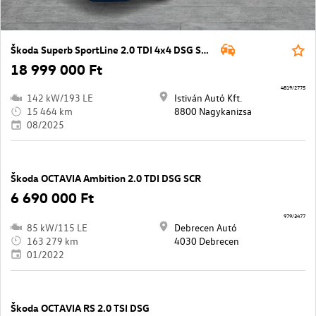
Škoda Superb SportLine 2.0 TDI 4x4 DSG SCR
18 999 000 Ft
4819/2775
142 kW/193 LE
Istiván Autó Kft.
15 464 km
8800 Nagykanizsa
08/2025
Škoda OCTAVIA Ambition 2.0 TDI DSG SCR
6 690 000 Ft
979/3477
85 kW/115 LE
Debrecen Autó
163 279 km
4030 Debrecen
01/2022
Škoda OCTAVIA RS 2.0 TSI DSG