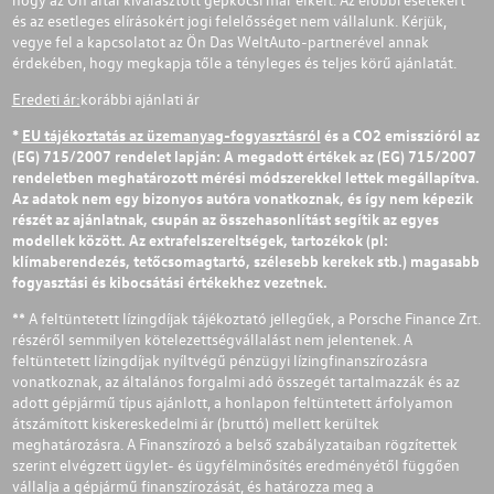
és az esetleges elírásokért jogi felelősséget nem vállalunk. Kérjük,
vegye fel a kapcsolatot az Ön Das WeltAuto-partnerével annak
érdekében, hogy megkapja tőle a tényleges és teljes körű ajánlatát.
Eredeti ár:
korábbi ajánlati ár
*
EU tájékoztatás az üzemanyag-fogyasztásról
és a CO2 emisszióról az
(EG) 715/2007 rendelet lapján: A megadott értékek az (EG) 715/2007
rendeletben meghatározott mérési módszerekkel lettek megállapítva.
Az adatok nem egy bizonyos autóra vonatkoznak, és így nem képezik
részét az ajánlatnak, csupán az összehasonlítást segítik az egyes
modellek között. Az extrafelszereltségek, tartozékok (pl:
klímaberendezés, tetőcsomagtartó, szélesebb kerekek stb.) magasabb
fogyasztási és kibocsátási értékekhez vezetnek.
** A feltüntetett lízingdíjak tájékoztató jellegűek, a Porsche Finance Zrt.
részéről semmilyen kötelezettségvállalást nem jelentenek. A
feltüntetett lízingdíjak nyíltvégű pénzügyi lízingfinanszírozásra
vonatkoznak, az általános forgalmi adó összegét tartalmazzák és az
adott gépjármű típus ajánlott, a honlapon feltüntetett árfolyamon
átszámított kiskereskedelmi ár (bruttó) mellett kerültek
meghatározásra. A Finanszírozó a belső szabályzataiban rögzítettek
szerint elvégzett ügylet- és ügyfélminősítés eredményétől függően
vállalja a gépjármű finanszírozását, és határozza meg a