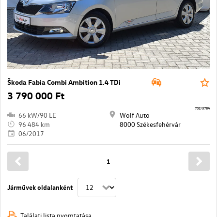
Škoda Fabia Combi Ambition 1.4 TDi
3 790 000 Ft
702/3784
66 kW/90 LE
Wolf Auto
96 484 km
8000 Székesfehérvár
06/2017
1
Járművek oldalanként
Találati lista nyomtatása