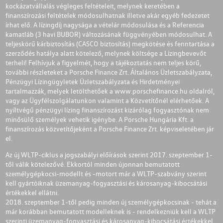
kockázatvállalás végleges feltételeit, melynek keretében a
finanszírozási feltételek módosulhatnak illetve akár egyéb fedezetet
írhat elő. A lízingdíj nagysága a vételár módosulása és a Referencia
kamatláb (3 havi BUBOR) változásának függvényében módosulhat. A
teljeskörű kárbiztosítás (CASCO biztosítás) megkötése és fenntartása a
szerződés hatálya alatt kötelező, melynek költsége a Lízingbevevőt
terheli! Felhívjuk a figyelmét, hogy a tájékoztatás nem teljes körű,
további részleteket a Porsche Finance Zrt. Általános Üzletszabályzata,
Pénzügyi Lízingügyletek Üzletszabályzata és Hirdetményei
tartalmazzák, melyek letölthetőek a
www.porschefinance.hu
oldalról,
vagy az Ügyfélszolgálatunkon valamint a Közvetítőnél elérhetőek. A
nyíltvégű pénzügyi lízing finanszírozást kizárólag fogyasztónak nem
minősülő személyek vehetik igénybe. A Porsche Hungária Kft. a
finanszírozás közvetítőjeként a Porsche Finance Zrt. képviseletében jár
el.
Az új WLTP-ciklus a jogszabályi előírások szerint 2017. szeptember 1-
től válik kötelezővé. Ekkortól minden újonnan bemutatott
személygépkocsi-modellt és -motort már a WLTP-szabvány szerint
kell gyártóiknak üzemanyag-fogyasztási és károsanyag-kibocsátási
értékekkel ellátni.
2018. szeptember 1-től pedig minden új személygépkocsinak - tehát a
már korábban bemutatott modelleknek is - rendelkezniük kell a WLTP
szerinti üzemanyag-fogyasztási és károsanyag-kibocsátási értékekkel.