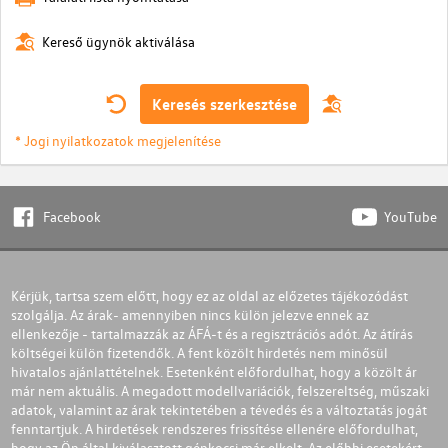
Kereső ügynök aktiválása
Keresés szerkesztése
* Jogi nyilatkozatok megjelenítése
Facebook
YouTube
Kérjük, tartsa szem előtt, hogy ez az oldal az előzetes tájékozódást
szolgálja. Az árak- amennyiben nincs külön jelezve ennek az
ellenkezője - tartalmazzák az ÁFÁ-t és a regisztrációs adót. Az átírás
költségei külön fizetendők. A fent közölt hirdetés nem minősül
hivatalos ajánlattételnek. Esetenként előfordulhat, hogy a közölt ár
már nem aktuális. A megadott modellvariációk, felszereltség, műszaki
adatok, valamint az árak tekintetében a tévedés és a változtatás jogát
fenntartjuk. A hirdetések rendszeres frissítése ellenére előfordulhat,
hogy az Ön által kiválasztott gépkocsi már elkelt. Az előbbi esetekért