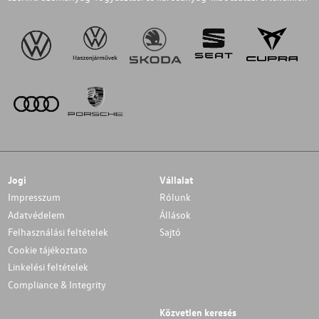
Jogi
Vállalat
Impresszum
Rólunk
Adatvédelem
Állások
Felhasználási feltételek
Sajtó
Cookie tájékoztato
Linkelési feltételek
Compliance & Integrity
Közvetlen keresés