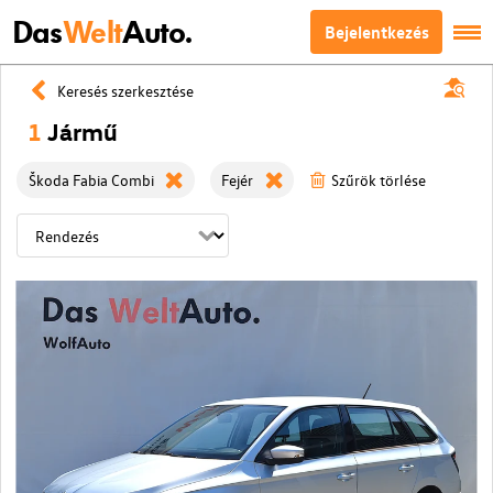
Das
Welt
Auto.
Bejelentkezés
Keresés szerkesztése
1
Jármű
Škoda Fabia Combi
Fejér
Szűrök törlése