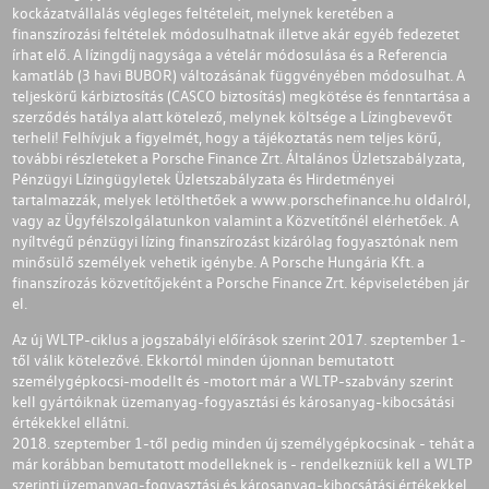
kockázatvállalás végleges feltételeit, melynek keretében a
finanszírozási feltételek módosulhatnak illetve akár egyéb fedezetet
írhat elő. A lízingdíj nagysága a vételár módosulása és a Referencia
kamatláb (3 havi BUBOR) változásának függvényében módosulhat. A
teljeskörű kárbiztosítás (CASCO biztosítás) megkötése és fenntartása a
szerződés hatálya alatt kötelező, melynek költsége a Lízingbevevőt
terheli! Felhívjuk a figyelmét, hogy a tájékoztatás nem teljes körű,
további részleteket a Porsche Finance Zrt. Általános Üzletszabályzata,
Pénzügyi Lízingügyletek Üzletszabályzata és Hirdetményei
tartalmazzák, melyek letölthetőek a
www.porschefinance.hu
oldalról,
vagy az Ügyfélszolgálatunkon valamint a Közvetítőnél elérhetőek. A
nyíltvégű pénzügyi lízing finanszírozást kizárólag fogyasztónak nem
minősülő személyek vehetik igénybe. A Porsche Hungária Kft. a
finanszírozás közvetítőjeként a Porsche Finance Zrt. képviseletében jár
el.
Az új WLTP-ciklus a jogszabályi előírások szerint 2017. szeptember 1-
től válik kötelezővé. Ekkortól minden újonnan bemutatott
személygépkocsi-modellt és -motort már a WLTP-szabvány szerint
kell gyártóiknak üzemanyag-fogyasztási és károsanyag-kibocsátási
értékekkel ellátni.
2018. szeptember 1-től pedig minden új személygépkocsinak - tehát a
már korábban bemutatott modelleknek is - rendelkezniük kell a WLTP
szerinti üzemanyag-fogyasztási és károsanyag-kibocsátási értékekkel.