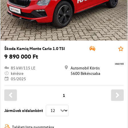
Škoda Kamiq Monte Carlo 1.0 TSI
9 890 000 Ft
4560/555
85 kW/115 LE
Automobil Körös
kérésre
5600 Békéscsaba
05/2025
1
Járművek oldalanként
Találati lista nyomtatása