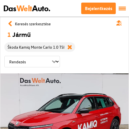
Das
Welt
Auto.
Bejelentkezés
Keresés szerkesztése
1
Jármű
Škoda Kamiq Monte Carlo 1.0 TSI