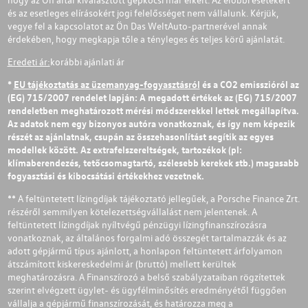
és az esetleges elírásokért jogi felelősséget nem vállalunk. Kérjük,
vegye fel a kapcsolatot az Ön Das WeltAuto-partnerével annak
érdekében, hogy megkapja tőle a tényleges és teljes körű ajánlatát.
Eredeti ár:
korábbi ajánlati ár
*
EU tájékoztatás az üzemanyag-fogyasztásról
és a CO2 emisszióról az
(EG) 715/2007 rendelet lapján: A megadott értékek az (EG) 715/2007
rendeletben meghatározott mérési módszerekkel lettek megállapítva.
Az adatok nem egy bizonyos autóra vonatkoznak, és így nem képezik
részét az ajánlatnak, csupán az összehasonlítást segítik az egyes
modellek között. Az extrafelszereltségek, tartozékok (pl:
klímaberendezés, tetőcsomagtartó, szélesebb kerekek stb.) magasabb
fogyasztási és kibocsátási értékekhez vezetnek.
** A feltüntetett lízingdíjak tájékoztató jellegűek, a Porsche Finance Zrt.
részéről semmilyen kötelezettségvállalást nem jelentenek. A
feltüntetett lízingdíjak nyíltvégű pénzügyi lízingfinanszírozásra
vonatkoznak, az általános forgalmi adó összegét tartalmazzák és az
adott gépjármű típus ajánlott, a honlapon feltüntetett árfolyamon
átszámított kiskereskedelmi ár (bruttó) mellett kerültek
meghatározásra. A Finanszírozó a belső szabályzataiban rögzítettek
szerint elvégzett ügylet- és ügyfélminősítés eredményétől függően
vállalja a gépjármű finanszírozását, és határozza meg a