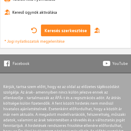
Kereső ügynök aktiválása
Keresés szerkesztése
* Jogi nyilatkozatok megjelenítése
Facebook
YouTube
Kérjük, tartsa szem előtt, hogy ez az oldal az előzetes tájékozódást
szolgálja. Az árak- amennyiben nincs külön jelezve ennek az
ellenkezője - tartalmazzák az ÁFÁ-t és a regisztrációs adót. Az átírás
költségei külön fizetendők. A fent közölt hirdetés nem minősül
hivatalos ajánlattételnek. Esetenként előfordulhat, hogy a közölt ár
már nem aktuális. A megadott modellvariációk, felszereltség, műszaki
adatok, valamint az árak tekintetében a tévedés és a változtatás jogát
fenntartjuk. A hirdetések rendszeres frissítése ellenére előfordulhat,
hogy az Ön által kiválasztott gépkocsi már elkelt. Az előbbi esetekért