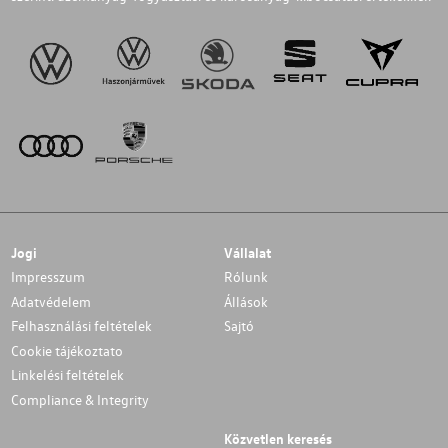
Jogi
Vállalat
Impresszum
Rólunk
Adatvédelem
Állások
Felhasználási feltételek
Sajtó
Cookie tájékoztato
Linkelési feltételek
Compliance & Integrity
Közvetlen keresés