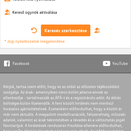
Kereső ügynök aktiválása
Keresés szerkesztése
* Jogi nyilatkozatok megjelenítése
Facebook
YouTube
Kérjük, tartsa szem előtt, hogy ez az oldal az előzetes tájékozódást
szolgálja. Az árak- amennyiben nincs külön jelezve ennek az
ellenkezője - tartalmazzák az ÁFÁ-t és a regisztrációs adót. Az átírás
költségei külön fizetendők. A fent közölt hirdetés nem minősül
hivatalos ajánlattételnek. Esetenként előfordulhat, hogy a közölt ár
már nem aktuális. A megadott modellvariációk, felszereltség, műszaki
adatok, valamint az árak tekintetében a tévedés és a változtatás jogát
fenntartjuk. A hirdetések rendszeres frissítése ellenére előfordulhat,
hogy az Ön által kiválasztott gépkocsi már elkelt. Az előbbi esetekért