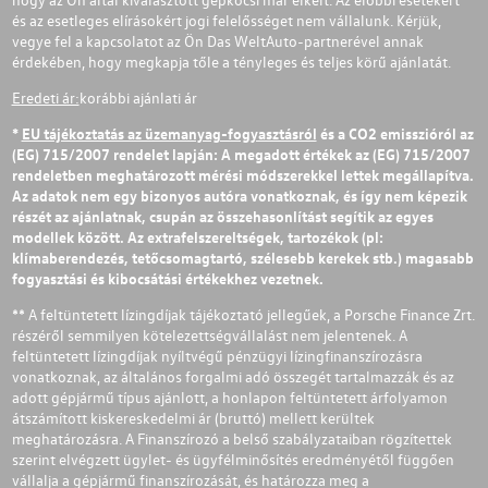
és az esetleges elírásokért jogi felelősséget nem vállalunk. Kérjük,
vegye fel a kapcsolatot az Ön Das WeltAuto-partnerével annak
érdekében, hogy megkapja tőle a tényleges és teljes körű ajánlatát.
Eredeti ár:
korábbi ajánlati ár
*
EU tájékoztatás az üzemanyag-fogyasztásról
és a CO2 emisszióról az
(EG) 715/2007 rendelet lapján: A megadott értékek az (EG) 715/2007
rendeletben meghatározott mérési módszerekkel lettek megállapítva.
Az adatok nem egy bizonyos autóra vonatkoznak, és így nem képezik
részét az ajánlatnak, csupán az összehasonlítást segítik az egyes
modellek között. Az extrafelszereltségek, tartozékok (pl:
klímaberendezés, tetőcsomagtartó, szélesebb kerekek stb.) magasabb
fogyasztási és kibocsátási értékekhez vezetnek.
** A feltüntetett lízingdíjak tájékoztató jellegűek, a Porsche Finance Zrt.
részéről semmilyen kötelezettségvállalást nem jelentenek. A
feltüntetett lízingdíjak nyíltvégű pénzügyi lízingfinanszírozásra
vonatkoznak, az általános forgalmi adó összegét tartalmazzák és az
adott gépjármű típus ajánlott, a honlapon feltüntetett árfolyamon
átszámított kiskereskedelmi ár (bruttó) mellett kerültek
meghatározásra. A Finanszírozó a belső szabályzataiban rögzítettek
szerint elvégzett ügylet- és ügyfélminősítés eredményétől függően
vállalja a gépjármű finanszírozását, és határozza meg a