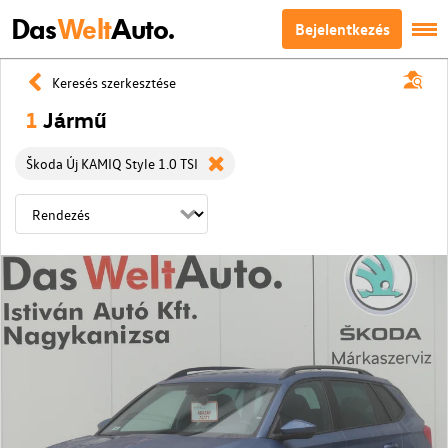
Das
Welt
Auto.
Bejelentkezés
Keresés szerkesztése
1
Jármű
Škoda Új KAMIQ Style 1.0 TSI