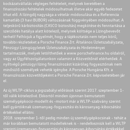
kockázatvállalás végleges feltételeit, melynek keretében a
finanszírozási feltételek módosulhatnak illetve akár egyéb fedezetet
írhat elő. A lízingdíj nagysága a vételár módosulása és a Referencia
kamatláb (3 havi BUBOR) változásának függvényében módosulhat. A
teljeskörű kárbiztosítás (CASCO biztosítás) megkötése és fenntartása a
szerződés hatálya alatt kötelező, melynek költsége a Lízingbevevőt
terheli! Felhívjuk a figyelmét, hogy a tájékoztatás nem teljes körű,
további részleteket a Porsche Finance Zrt. Általános Üzletszabályzata,
Pénzügyi Lízingügyletek Üzletszabályzata és Hirdetményei
tartalmazzák, melyek letölthetőek a
www.porschefinance.hu
oldalról,
vagy az Ügyfélszolgálatunkon valamint a Közvetítőnél elérhetőek. A
nyíltvégű pénzügyi lízing finanszírozást kizárólag fogyasztónak nem
minősülő személyek vehetik igénybe. A Porsche Hungária Kft. a
finanszírozás közvetítőjeként a Porsche Finance Zrt. képviseletében jár
el.
Az új WLTP-ciklus a jogszabályi előírások szerint 2017. szeptember 1-
től válik kötelezővé. Ekkortól minden újonnan bemutatott
személygépkocsi-modellt és -motort már a WLTP-szabvány szerint
kell gyártóiknak üzemanyag-fogyasztási és károsanyag-kibocsátási
értékekkel ellátni.
2018. szeptember 1-től pedig minden új személygépkocsinak - tehát a
már korábban bemutatott modelleknek is - rendelkezniük kell a WLTP
szerinti üzemanyag-fogyasztási és károsanyag-kibocsátási értékekkel.