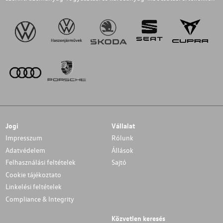
Jogi
Vállalat
Impresszum
Rólunk
Adatvédelem
Állások
Felhasználási feltételek
Sajtó
Cookie tájékoztato
Linkelési feltételek
Compliance & Integrity
Közvetlen keresés