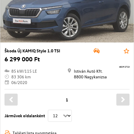
Škoda Új KAMIQ Style 1.0 TSI
6 299 000 Ft
4819/2713
85 kW/115 LE
Istiván Autó Kft.
83 306 km
8800 Nagykanizsa
06/2020
1
Járművek oldalanként
Találati lista nyomtatása