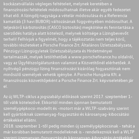
kockázatvállalás végleges feltételeit, melynek keretében a
finanszírozási feltételek módosulhatnak illetve akár egyéb fedezetet
írhat elő. A lízingdíj nagysága a vételár módosulása és a Referencia
kamatláb (3 havi BUBOR) változásának függvényében módosulhat. A
teljeskörű kárbiztosítás (CASCO biztosítás) megkötése és fenntartása a
szerződés hatálya alatt kötelező, melynek költsége a Lízingbevevőt
terheli! Felhívjuk a figyelmét, hogy a tájékoztatás nem teljes körű,
további részleteket a Porsche Finance Zrt. Általános Üzletszabályzata,
Pénzügyi Lízingügyletek Üzletszabályzata és Hirdetményei
tartalmazzák, melyek letölthetőek a
www.porschefinance.hu
oldalról,
vagy az Ügyfélszolgálatunkon valamint a Közvetítőnél elérhetőek. A
nyíltvégű pénzügyi lízing finanszírozást kizárólag fogyasztónak nem
minősülő személyek vehetik igénybe. A Porsche Hungária Kft. a
finanszírozás közvetítőjeként a Porsche Finance Zrt. képviseletében jár
el.
Az új WLTP-ciklus a jogszabályi előírások szerint 2017. szeptember 1-
től válik kötelezővé. Ekkortól minden újonnan bemutatott
személygépkocsi-modellt és -motort már a WLTP-szabvány szerint
kell gyártóiknak üzemanyag-fogyasztási és károsanyag-kibocsátási
értékekkel ellátni.
2018. szeptember 1-től pedig minden új személygépkocsinak - tehát a
már korábban bemutatott modelleknek is - rendelkezniük kell a WLTP
szerinti üzemanyag-fogyasztási és károsanyag-kibocsátási értékekkel.