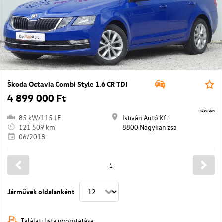
Škoda Octavia Combi Style 1.6 CR TDI
4 899 000 Ft
4819/234
85 kW/115 LE
Istiván Autó Kft.
121 509 km
8800 Nagykanizsa
06/2018
1
Járművek oldalanként
Találati lista nyomtatása