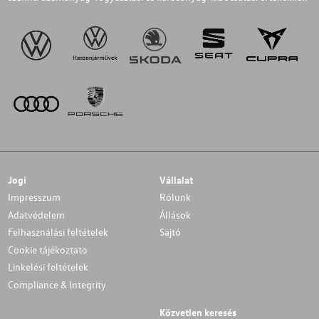
Jogi
Vállalat
Impresszum
Rólunk
Adatvédelem
Állások
Felhasználási feltételek
Sajtó
Cookie tájékoztato
Linkelési feltételek
Compliance & Integrity
Közvetlen keresés