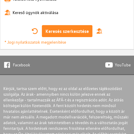
Kereső ügynök aktiválása
Keresés szerkesztése
* Jogi nyilatkozatok megjelenítése
Facebook
YouTube
Kérjük, tartsa szem előtt, hogy ez az oldal az előzetes tájékozódást
szolgálja. Az árak- amennyiben nincs külön jelezve ennek az
ellenkezője - tartalmazzák az ÁFÁ-t és a regisztrációs adót. Az átírás
költségei külön fizetendők. A fent közölt hirdetés nem minősül
hivatalos ajánlattételnek. Esetenként előfordulhat, hogy a közölt ár
már nem aktuális. A megadott modellvariációk, felszereltség, műszaki
adatok, valamint az árak tekintetében a tévedés és a változtatás jogát
fenntartjuk. A hirdetések rendszeres frissítése ellenére előfordulhat,
hogy az Ön által kiválasztott gépkocsi már elkelt. Az előbbi esetekért