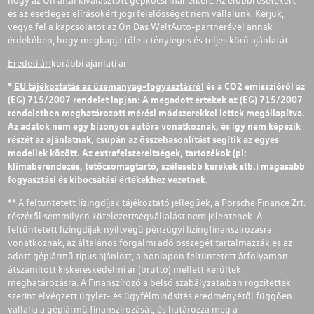
és az esetleges elírásokért jogi felelősséget nem vállalunk. Kérjük,
vegye fel a kapcsolatot az Ön Das WeltAuto-partnerével annak
érdekében, hogy megkapja tőle a tényleges és teljes körű ajánlatát.
Eredeti ár:
korábbi ajánlati ár
*
EU tájékoztatás az üzemanyag-fogyasztásról
és a CO2 emisszióról az
(EG) 715/2007 rendelet lapján: A megadott értékek az (EG) 715/2007
rendeletben meghatározott mérési módszerekkel lettek megállapítva.
Az adatok nem egy bizonyos autóra vonatkoznak, és így nem képezik
részét az ajánlatnak, csupán az összehasonlítást segítik az egyes
modellek között. Az extrafelszereltségek, tartozékok (pl:
klímaberendezés, tetőcsomagtartó, szélesebb kerekek stb.) magasabb
fogyasztási és kibocsátási értékekhez vezetnek.
** A feltüntetett lízingdíjak tájékoztató jellegűek, a Porsche Finance Zrt.
részéről semmilyen kötelezettségvállalást nem jelentenek. A
feltüntetett lízingdíjak nyíltvégű pénzügyi lízingfinanszírozásra
vonatkoznak, az általános forgalmi adó összegét tartalmazzák és az
adott gépjármű típus ajánlott, a honlapon feltüntetett árfolyamon
átszámított kiskereskedelmi ár (bruttó) mellett kerültek
meghatározásra. A Finanszírozó a belső szabályzataiban rögzítettek
szerint elvégzett ügylet- és ügyfélminősítés eredményétől függően
vállalja a gépjármű finanszírozását, és határozza meg a