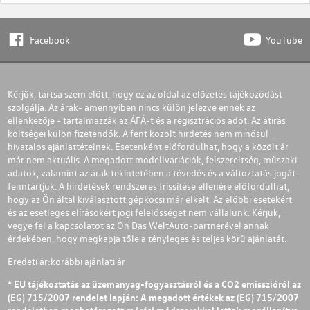
Facebook
YouTube
Kérjük, tartsa szem előtt, hogy ez az oldal az előzetes tájékozódást
szolgálja. Az árak- amennyiben nincs külön jelezve ennek az
ellenkezője - tartalmazzák az ÁFÁ-t és a regisztrációs adót. Az átírás
költségei külön fizetendők. A fent közölt hirdetés nem minősül
hivatalos ajánlattételnek. Esetenként előfordulhat, hogy a közölt ár
már nem aktuális. A megadott modellvariációk, felszereltség, műszaki
adatok, valamint az árak tekintetében a tévedés és a változtatás jogát
fenntartjuk. A hirdetések rendszeres frissítése ellenére előfordulhat,
hogy az Ön által kiválasztott gépkocsi már elkelt. Az előbbi esetekért
és az esetleges elírásokért jogi felelősséget nem vállalunk. Kérjük,
vegye fel a kapcsolatot az Ön Das WeltAuto-partnerével annak
érdekében, hogy megkapja tőle a tényleges és teljes körű ajánlatát.
Eredeti ár:
korábbi ajánlati ár
*
EU tájékoztatás az üzemanyag-fogyasztásról
és a CO2 emisszióról az
(EG) 715/2007 rendelet lapján: A megadott értékek az (EG) 715/2007