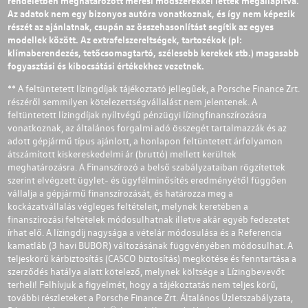
rendeletben meghatározott mérési módszerekkel lettek megállapítva.
Az adatok nem egy bizonyos autóra vonatkoznak, és így nem képezik
részét az ajánlatnak, csupán az összehasonlítást segítik az egyes
modellek között. Az extrafelszereltségek, tartozékok (pl:
klímaberendezés, tetőcsomagtartó, szélesebb kerekek stb.) magasabb
fogyasztási és kibocsátási értékekhez vezetnek.
** A feltüntetett lízingdíjak tájékoztató jellegűek, a Porsche Finance Zrt.
részéről semmilyen kötelezettségvállalást nem jelentenek. A
feltüntetett lízingdíjak nyíltvégű pénzügyi lízingfinanszírozásra
vonatkoznak, az általános forgalmi adó összegét tartalmazzák és az
adott gépjármű típus ajánlott, a honlapon feltüntetett árfolyamon
átszámított kiskereskedelmi ár (bruttó) mellett kerültek
meghatározásra. A Finanszírozó a belső szabályzataiban rögzítettek
szerint elvégzett ügylet- és ügyfélminősítés eredményétől függően
vállalja a gépjármű finanszírozását, és határozza meg a
kockázatvállalás végleges feltételeit, melynek keretében a
finanszírozási feltételek módosulhatnak illetve akár egyéb fedezetet
írhat elő. A lízingdíj nagysága a vételár módosulása és a Referencia
kamatláb (3 havi BUBOR) változásának függvényében módosulhat. A
teljeskörű kárbiztosítás (CASCO biztosítás) megkötése és fenntartása a
szerződés hatálya alatt kötelező, melynek költsége a Lízingbevevőt
terheli! Felhívjuk a figyelmét, hogy a tájékoztatás nem teljes körű,
további részleteket a Porsche Finance Zrt. Általános Üzletszabályzata,