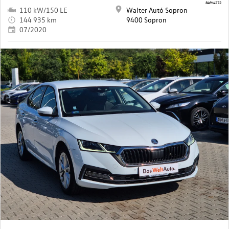
849/4272
110 kW/150 LE
Walter Autó Sopron
144 935 km
9400 Sopron
07/2020