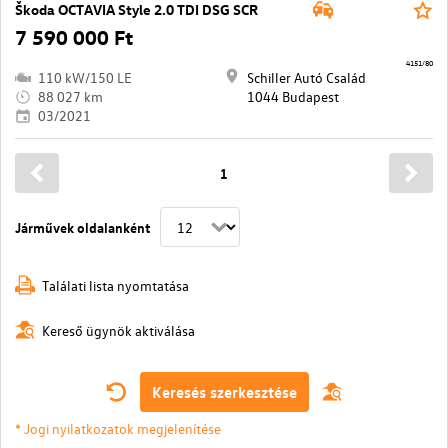
Škoda OCTAVIA Style 2.0 TDI DSG SCR
7 590 000 Ft
4151/80
110 kW/150 LE
Schiller Autó Család
88 027 km
1044 Budapest
03/2021
1
Járművek oldalanként
Találati lista nyomtatása
Kereső ügynök aktiválása
Keresés szerkesztése
* Jogi nyilatkozatok megjelenítése