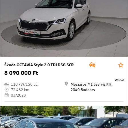
Škoda OCTAVIA Style 2.0 TDI DSG SCR
8 090 000 Ft
4711/149
110 kW/150 LE
Mészáros M1 Szerviz Kft.
72 462 km
2040 Budaörs
03/2023