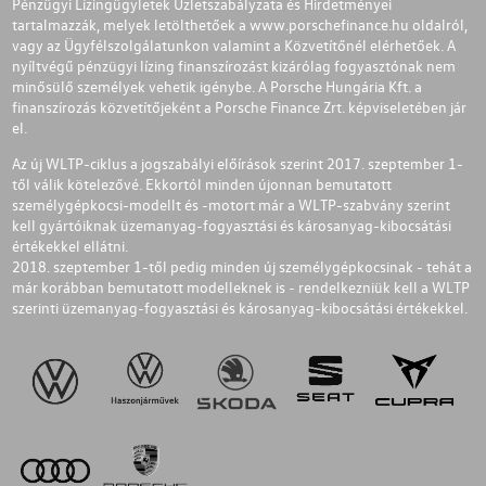
Pénzügyi Lízingügyletek Üzletszabályzata és Hirdetményei
tartalmazzák, melyek letölthetőek a
www.porschefinance.hu
oldalról,
vagy az Ügyfélszolgálatunkon valamint a Közvetítőnél elérhetőek. A
nyíltvégű pénzügyi lízing finanszírozást kizárólag fogyasztónak nem
minősülő személyek vehetik igénybe. A Porsche Hungária Kft. a
finanszírozás közvetítőjeként a Porsche Finance Zrt. képviseletében jár
el.
Az új WLTP-ciklus a jogszabályi előírások szerint 2017. szeptember 1-
től válik kötelezővé. Ekkortól minden újonnan bemutatott
személygépkocsi-modellt és -motort már a WLTP-szabvány szerint
kell gyártóiknak üzemanyag-fogyasztási és károsanyag-kibocsátási
értékekkel ellátni.
2018. szeptember 1-től pedig minden új személygépkocsinak - tehát a
már korábban bemutatott modelleknek is - rendelkezniük kell a WLTP
szerinti üzemanyag-fogyasztási és károsanyag-kibocsátási értékekkel.