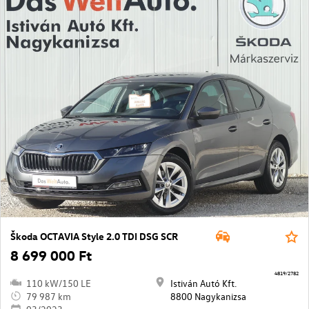
Škoda OCTAVIA Style 2.0 TDI DSG SCR
8 699 000 Ft
4819/2782
110 kW/150 LE
Istiván Autó Kft.
79 987 km
8800 Nagykanizsa