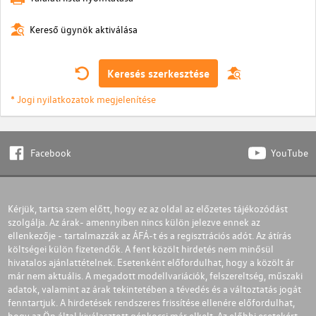
Kereső ügynök aktiválása
Keresés szerkesztése
* Jogi nyilatkozatok megjelenítése
Facebook
YouTube
Kérjük, tartsa szem előtt, hogy ez az oldal az előzetes tájékozódást
szolgálja. Az árak- amennyiben nincs külön jelezve ennek az
ellenkezője - tartalmazzák az ÁFÁ-t és a regisztrációs adót. Az átírás
költségei külön fizetendők. A fent közölt hirdetés nem minősül
hivatalos ajánlattételnek. Esetenként előfordulhat, hogy a közölt ár
már nem aktuális. A megadott modellvariációk, felszereltség, műszaki
adatok, valamint az árak tekintetében a tévedés és a változtatás jogát
fenntartjuk. A hirdetések rendszeres frissítése ellenére előfordulhat,
hogy az Ön által kiválasztott gépkocsi már elkelt. Az előbbi esetekért