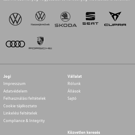
Jogi
Vállalat
Impresszum
Rólunk
Adatvédelem
Állások
Felhasználási feltételek
Sajtó
Cookie tájékoztato
Linkelési feltételek
Compliance & Integrity
Közvetlen keresés