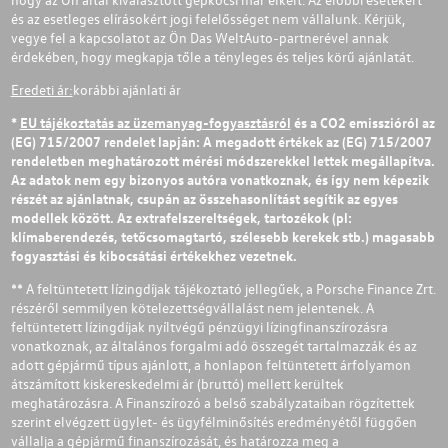
és az esetleges elírásokért jogi felelősséget nem vállalunk. Kérjük,
vegye fel a kapcsolatot az Ön Das WeltAuto-partnerével annak
érdekében, hogy megkapja tőle a tényleges és teljes körű ajánlatát.
Eredeti ár:
korábbi ajánlati ár
*
EU tájékoztatás az üzemanyag-fogyasztásról
és a CO2 emisszióról az
(EG) 715/2007 rendelet lapján: A megadott értékek az (EG) 715/2007
rendeletben meghatározott mérési módszerekkel lettek megállapítva.
Az adatok nem egy bizonyos autóra vonatkoznak, és így nem képezik
részét az ajánlatnak, csupán az összehasonlítást segítik az egyes
modellek között. Az extrafelszereltségek, tartozékok (pl:
klímaberendezés, tetőcsomagtartó, szélesebb kerekek stb.) magasabb
fogyasztási és kibocsátási értékekhez vezetnek.
** A feltüntetett lízingdíjak tájékoztató jellegűek, a Porsche Finance Zrt.
részéről semmilyen kötelezettségvállalást nem jelentenek. A
feltüntetett lízingdíjak nyíltvégű pénzügyi lízingfinanszírozásra
vonatkoznak, az általános forgalmi adó összegét tartalmazzák és az
adott gépjármű típus ajánlott, a honlapon feltüntetett árfolyamon
átszámított kiskereskedelmi ár (bruttó) mellett kerültek
meghatározásra. A Finanszírozó a belső szabályzataiban rögzítettek
szerint elvégzett ügylet- és ügyfélminősítés eredményétől függően
vállalja a gépjármű finanszírozását, és határozza meg a