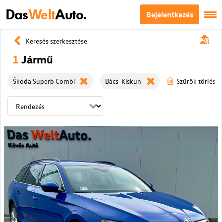
Das
Welt
Auto.
Bejelentkezés
Keresés szerkesztése
1
Jármű
Škoda Superb Combi
Bács-Kiskun
Szűrök törlése