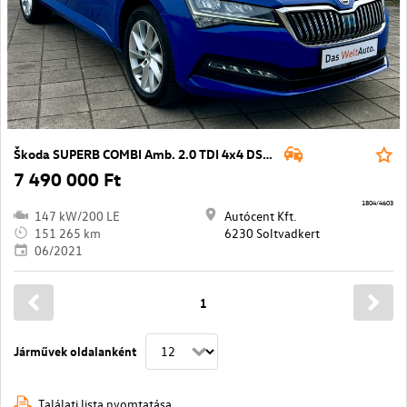
Škoda SUPERB COMBI Amb. 2.0 TDI 4x4 DSG SCR
7 490 000 Ft
1804/4603
147 kW/200 LE
Autócent Kft.
151 265 km
6230 Soltvadkert
06/2021
1
Járművek oldalanként
Találati lista nyomtatása