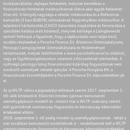
kockázatvállalás végleges feltételeit, melynek keretében a
finanszírozási feltételek módosulhatnak illetve akár egyéb fedezetet
írhat elő. A lízingdíj nagysága a vételár módosulása és a Referencia
kamatláb (3 havi BUBOR) változásának függvényében módosulhat. A
teljeskörű kárbiztosítás (CASCO biztosítás) megkötése és fenntartása a
szerződés hatálya alatt kötelező, melynek költsége a Lízingbevevőt
terheli! Felhívjuk a figyelmét, hogy a tájékoztatás nem teljes körű,
további részleteket a Porsche Finance Zrt. Általános Üzletszabályzata,
Pénzügyi Lízingügyletek Üzletszabályzata és Hirdetményei
tartalmazzák, melyek letölthetőek a
www.porschefinance.hu
oldalról,
vagy az Ügyfélszolgálatunkon valamint a Közvetítőnél elérhetőek. A
nyíltvégű pénzügyi lízing finanszírozást kizárólag fogyasztónak nem
minősülő személyek vehetik igénybe. A Porsche Hungária Kft. a
finanszírozás közvetítőjeként a Porsche Finance Zrt. képviseletében jár
el.
Az új WLTP-ciklus a jogszabályi előírások szerint 2017. szeptember 1-
től válik kötelezővé. Ekkortól minden újonnan bemutatott
személygépkocsi-modellt és -motort már a WLTP-szabvány szerint
kell gyártóiknak üzemanyag-fogyasztási és károsanyag-kibocsátási
értékekkel ellátni.
2018. szeptember 1-től pedig minden új személygépkocsinak - tehát a
már korábban bemutatott modelleknek is - rendelkezniük kell a WLTP
szerinti üzemanyag-fogyasztási és károsanyag-kibocsátási értékekkel.