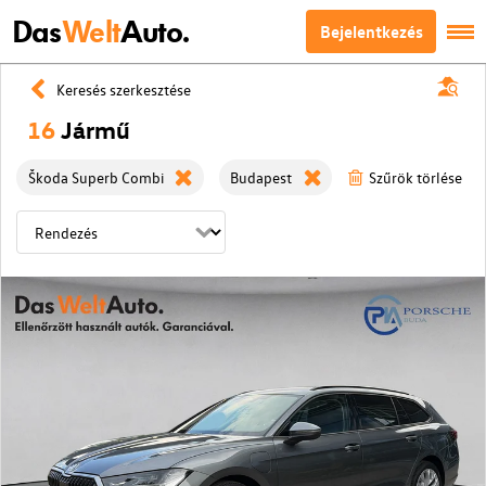
Das
Welt
Auto.
Bejelentkezés
Keresés szerkesztése
16
Jármű
Škoda Superb Combi
Budapest
Szűrök törlése