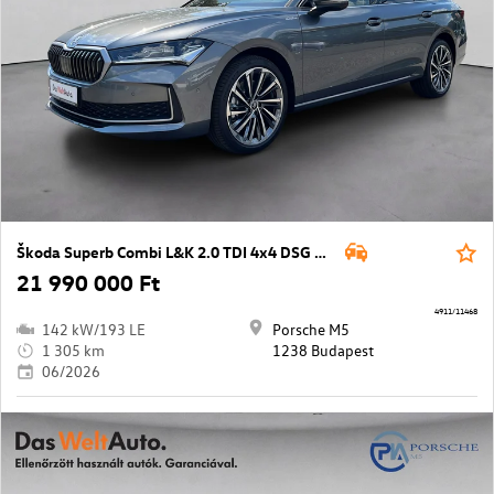
Škoda Superb Combi L&K 2.0 TDI 4x4 DSG SCR
21 990 000 Ft
4911/11468
142 kW/193 LE
Porsche M5
1 305 km
1238 Budapest
06/2026