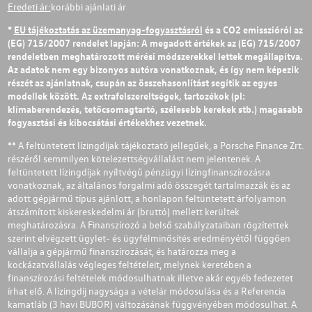
Eredeti ár:
korábbi ajánlati ár
*
EU tájékoztatás az üzemanyag-fogyasztásról
és a CO2 emisszióról az
(EG) 715/2007 rendelet lapján: A megadott értékek az (EG) 715/2007
rendeletben meghatározott mérési módszerekkel lettek megállapítva.
Az adatok nem egy bizonyos autóra vonatkoznak, és így nem képezik
részét az ajánlatnak, csupán az összehasonlítást segítik az egyes
modellek között. Az extrafelszereltségek, tartozékok (pl:
klímaberendezés, tetőcsomagtartó, szélesebb kerekek stb.) magasabb
fogyasztási és kibocsátási értékekhez vezetnek.
** A feltüntetett lízingdíjak tájékoztató jellegűek, a Porsche Finance Zrt.
részéről semmilyen kötelezettségvállalást nem jelentenek. A
feltüntetett lízingdíjak nyíltvégű pénzügyi lízingfinanszírozásra
vonatkoznak, az általános forgalmi adó összegét tartalmazzák és az
adott gépjármű típus ajánlott, a honlapon feltüntetett árfolyamon
átszámított kiskereskedelmi ár (bruttó) mellett kerültek
meghatározásra. A Finanszírozó a belső szabályzataiban rögzítettek
szerint elvégzett ügylet- és ügyfélminősítés eredményétől függően
vállalja a gépjármű finanszírozását, és határozza meg a
kockázatvállalás végleges feltételeit, melynek keretében a
finanszírozási feltételek módosulhatnak illetve akár egyéb fedezetet
írhat elő. A lízingdíj nagysága a vételár módosulása és a Referencia
kamatláb (3 havi BUBOR) változásának függvényében módosulhat. A