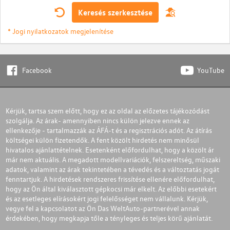
Keresés szerkesztése
* Jogi nyilatkozatok megjelenítése
Facebook
YouTube
Kérjük, tartsa szem előtt, hogy ez az oldal az előzetes tájékozódást
szolgálja. Az árak- amennyiben nincs külön jelezve ennek az
ellenkezője - tartalmazzák az ÁFÁ-t és a regisztrációs adót. Az átírás
költségei külön fizetendők. A fent közölt hirdetés nem minősül
hivatalos ajánlattételnek. Esetenként előfordulhat, hogy a közölt ár
már nem aktuális. A megadott modellvariációk, felszereltség, műszaki
adatok, valamint az árak tekintetében a tévedés és a változtatás jogát
fenntartjuk. A hirdetések rendszeres frissítése ellenére előfordulhat,
hogy az Ön által kiválasztott gépkocsi már elkelt. Az előbbi esetekért
és az esetleges elírásokért jogi felelősséget nem vállalunk. Kérjük,
vegye fel a kapcsolatot az Ön Das WeltAuto-partnerével annak
érdekében, hogy megkapja tőle a tényleges és teljes körű ajánlatát.