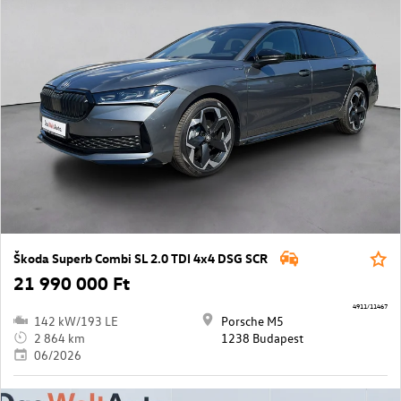
Škoda Superb Combi SL 2.0 TDI 4x4 DSG SCR
21 990 000 Ft
4911/11467
142 kW/193 LE
Porsche M5
2 864 km
1238 Budapest
06/2026