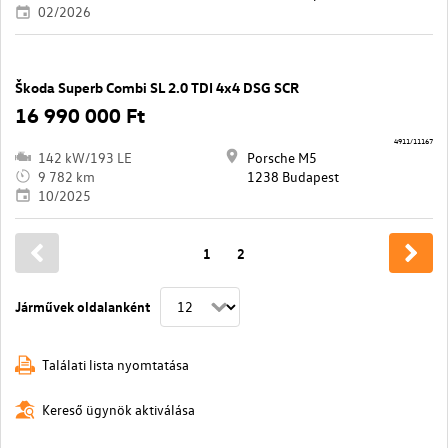
02/2026
Škoda Superb Combi SL 2.0 TDI 4x4 DSG SCR
16 990 000 Ft
4911/11167
142 kW/193 LE
Porsche M5
9 782 km
1238 Budapest
10/2025
1
2
Járművek oldalanként
Találati lista nyomtatása
Kereső ügynök aktiválása