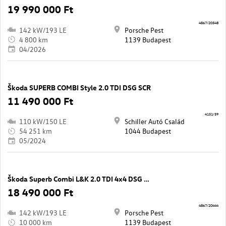
19 990 000 Ft
4867/20548
142 kW/193 LE
Porsche Pest
4 800 km
1139 Budapest
04/2026
Škoda SUPERB COMBI Style 2.0 TDI DSG SCR
11 490 000 Ft
4151/59
110 kW/150 LE
Schiller Autó Család
54 251 km
1044 Budapest
05/2024
Škoda Superb Combi L&K 2.0 TDI 4x4 DSG SCR
18 490 000 Ft
4867/20444
142 kW/193 LE
Porsche Pest
10 000 km
1139 Budapest