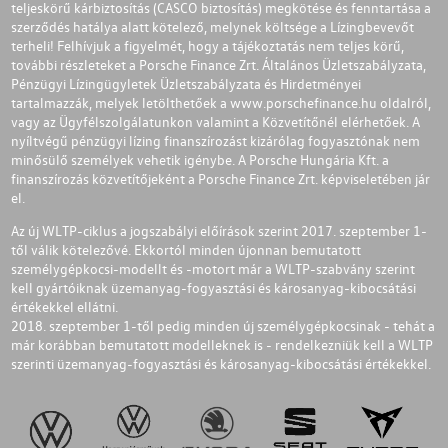
teljeskörű kárbiztosítás (CASCO biztosítás) megkötése és fenntartása a
szerződés hatálya alatt kötelező, melynek költsége a Lízingbevevőt
terheli! Felhívjuk a figyelmét, hogy a tájékoztatás nem teljes körű,
további részleteket a Porsche Finance Zrt. Általános Üzletszabályzata,
Pénzügyi Lízingügyletek Üzletszabályzata és Hirdetményei
tartalmazzák, melyek letölthetőek a
www.porschefinance.hu
oldalról,
vagy az Ügyfélszolgálatunkon valamint a Közvetítőnél elérhetőek. A
nyíltvégű pénzügyi lízing finanszírozást kizárólag fogyasztónak nem
minősülő személyek vehetik igénybe. A Porsche Hungária Kft. a
finanszírozás közvetítőjeként a Porsche Finance Zrt. képviseletében jár
el.
Az új WLTP-ciklus a jogszabályi előírások szerint 2017. szeptember 1-
től válik kötelezővé. Ekkortól minden újonnan bemutatott
személygépkocsi-modellt és -motort már a WLTP-szabvány szerint
kell gyártóiknak üzemanyag-fogyasztási és károsanyag-kibocsátási
értékekkel ellátni.
2018. szeptember 1-től pedig minden új személygépkocsinak - tehát a
már korábban bemutatott modelleknek is - rendelkezniük kell a WLTP
szerinti üzemanyag-fogyasztási és károsanyag-kibocsátási értékekkel.