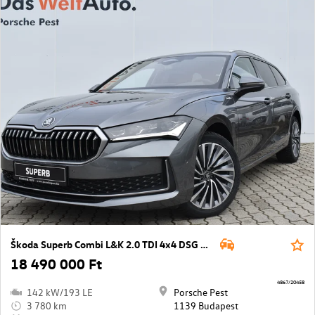
Škoda Superb Combi L&K 2.0 TDI 4x4 DSG SCR
18 490 000 Ft
4867/20458
142 kW/193 LE
Porsche Pest
3 780 km
1139 Budapest