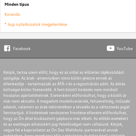
Minden típus
Korando
* Jogi nyilatkozatok megjelenítése
Facebook
YouTube
Kérjük, tartsa szem előtt, hogy ez az oldal az előzetes tájékozódást
szolgálja. Az árak- amennyiben nincs külön jelezve ennek az
ellenkezője - tartalmazzák az ÁFÁ-t és a regisztrációs adót. Az átírás
költségei külön fizetendők. A fent közölt hirdetés nem minősül
hivatalos ajánlattételnek. Esetenként előfordulhat, hogy a közölt ár
már nem aktuális. A megadott modellvariációk, felszereltség, műszaki
adatok, valamint az árak tekintetében a tévedés és a változtatás jogát
fenntartjuk. A hirdetések rendszeres frissítése ellenére előfordulhat,
hogy az Ön által kiválasztott gépkocsi már elkelt. Az előbbi esetekért
és az esetleges elírásokért jogi felelősséget nem vállalunk. Kérjük,
vegye fel a kapcsolatot az Ön Das WeltAuto-partnerével annak
érdekében, hogy megkapja tőle a tényleges és teljes körű ajánlatát.