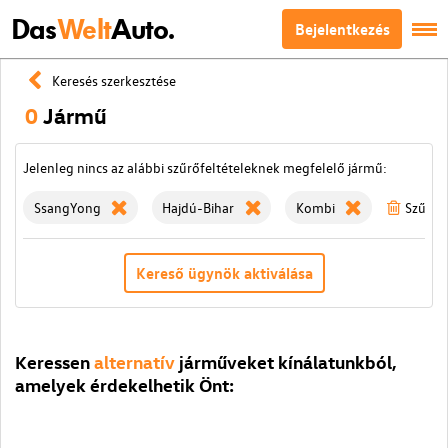
Das
Welt
Auto.
Bejelentkezés
Keresés szerkesztése
0
Jármű
Jelenleg nincs az alábbi szűrőfeltételeknek megfelelő jármű:
SsangYong
Hajdú-Bihar
Kombi
Szűrök 
Kereső ügynök aktiválása
Keressen
alternatív
járműveket kínálatunkból,
amelyek érdekelhetik Önt: