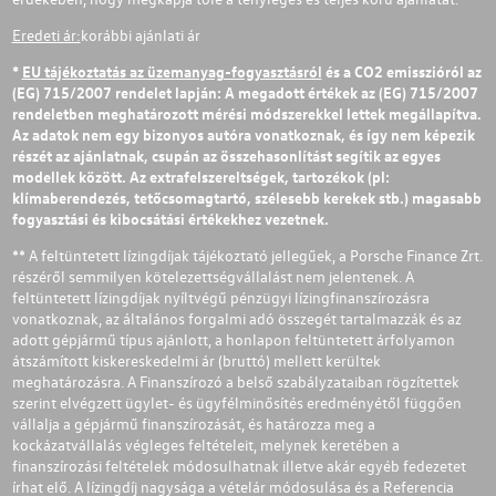
Eredeti ár:
korábbi ajánlati ár
*
EU tájékoztatás az üzemanyag-fogyasztásról
és a CO2 emisszióról az
(EG) 715/2007 rendelet lapján: A megadott értékek az (EG) 715/2007
rendeletben meghatározott mérési módszerekkel lettek megállapítva.
Az adatok nem egy bizonyos autóra vonatkoznak, és így nem képezik
részét az ajánlatnak, csupán az összehasonlítást segítik az egyes
modellek között. Az extrafelszereltségek, tartozékok (pl:
klímaberendezés, tetőcsomagtartó, szélesebb kerekek stb.) magasabb
fogyasztási és kibocsátási értékekhez vezetnek.
** A feltüntetett lízingdíjak tájékoztató jellegűek, a Porsche Finance Zrt.
részéről semmilyen kötelezettségvállalást nem jelentenek. A
feltüntetett lízingdíjak nyíltvégű pénzügyi lízingfinanszírozásra
vonatkoznak, az általános forgalmi adó összegét tartalmazzák és az
adott gépjármű típus ajánlott, a honlapon feltüntetett árfolyamon
átszámított kiskereskedelmi ár (bruttó) mellett kerültek
meghatározásra. A Finanszírozó a belső szabályzataiban rögzítettek
szerint elvégzett ügylet- és ügyfélminősítés eredményétől függően
vállalja a gépjármű finanszírozását, és határozza meg a
kockázatvállalás végleges feltételeit, melynek keretében a
finanszírozási feltételek módosulhatnak illetve akár egyéb fedezetet
írhat elő. A lízingdíj nagysága a vételár módosulása és a Referencia