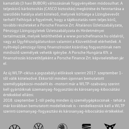
kamatláb (3 havi BUBOR) változásának függvényében módosulhat. A
teljeskörű kárbiztosítás (CASCO biztosítás) megkötése és fenntartása a
szerződés hatálya alatt kötelező, melynek költsége a Lízingbevevőt
terheli! Felhívjuk a figyelmét, hogy a tájékoztatás nem teljes körű,
további részleteket a Porsche Finance Zrt. Általános Üzletszabályzata,
Pénzügyi Lízingügyletek Üzletszabályzata és Hirdetményei
tartalmazzák, melyek letölthetőek a
www.porschefinance.hu
oldalról,
vagy az Ügyfélszolgálatunkon valamint a Közvetítőnél elérhetőek. A
nyíltvégű pénzügyi lízing finanszírozást kizárólag fogyasztónak nem
minősülő személyek vehetik igénybe. A Porsche Hungária Kft. a
finanszírozás közvetítőjeként a Porsche Finance Zrt. képviseletében jár
el.
Az új WLTP-ciklus a jogszabályi előírások szerint 2017. szeptember 1-
től válik kötelezővé. Ekkortól minden újonnan bemutatott
személygépkocsi-modellt és -motort már a WLTP-szabvány szerint
kell gyártóiknak üzemanyag-fogyasztási és károsanyag-kibocsátási
értékekkel ellátni.
2018. szeptember 1-től pedig minden új személygépkocsinak - tehát a
már korábban bemutatott modelleknek is - rendelkezniük kell a WLTP
szerinti üzemanyag-fogyasztási és károsanyag-kibocsátási értékekkel.