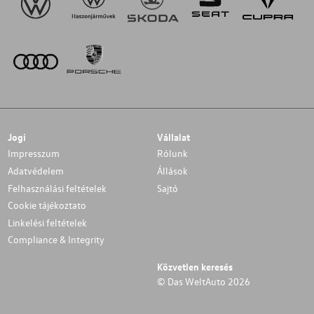
Jogi
Vállalat
Impresszum
Rólunk
Adatvédelem
Állások
Felhasználási feltételek
Sajtó
Cookie tájékoztato
Linkelési feltételek
Compliance & Integrity
Közvetlen keresés
© Das WeltAuto 2026