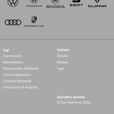
Jogi
Vállalat
Impresszum
Rólunk
Adatvédelem
Állások
Felhasználási feltételek
Sajtó
Cookie tájékoztato
Linkelési feltételek
Compliance & Integrity
Közvetlen keresés
© Das WeltAuto 2026