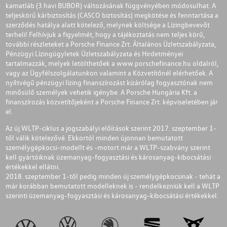
kamatláb (3 havi BUBOR) változásának függvényében módosulhat. A
teljeskörű kárbiztosítás (CASCO biztosítás) megkötése és fenntartása a
szerződés hatálya alatt kötelező, melynek költsége a Lízingbevevőt
terheli! Felhívjuk a figyelmét, hogy a tájékoztatás nem teljes körű,
további részleteket a Porsche Finance Zrt. Általános Üzletszabályzata,
Pénzügyi Lízingügyletek Üzletszabályzata és Hirdetményei
tartalmazzák, melyek letölthetőek a
www.porschefinance.hu
oldalról,
vagy az Ügyfélszolgálatunkon valamint a Közvetítőnél elérhetőek. A
nyíltvégű pénzügyi lízing finanszírozást kizárólag fogyasztónak nem
minősülő személyek vehetik igénybe. A Porsche Hungária Kft. a
finanszírozás közvetítőjeként a Porsche Finance Zrt. képviseletében jár
el.
Az új WLTP-ciklus a jogszabályi előírások szerint 2017. szeptember 1-
től válik kötelezővé. Ekkortól minden újonnan bemutatott
személygépkocsi-modellt és -motort már a WLTP-szabvány szerint
kell gyártóiknak üzemanyag-fogyasztási és károsanyag-kibocsátási
értékekkel ellátni.
2018. szeptember 1-től pedig minden új személygépkocsinak - tehát a
már korábban bemutatott modelleknek is - rendelkezniük kell a WLTP
szerinti üzemanyag-fogyasztási és károsanyag-kibocsátási értékekkel.