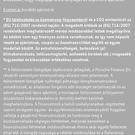
Eredeti ár:
korábbi ajánlati ár
*
EU tájékoztatás az üzemanyag-fogyasztásról
és a CO2 emisszióról az
(EG) 715/2007 rendelet lapján: A megadott értékek az (EG) 715/2007
rendeletben meghatározott mérési módszerekkel lettek megállapítva.
Az adatok nem egy bizonyos autóra vonatkoznak, és így nem képezik
részét az ajánlatnak, csupán az összehasonlítást segítik az egyes
modellek között. Az extrafelszereltségek, tartozékok (pl:
klímaberendezés, tetőcsomagtartó, szélesebb kerekek stb.) magasabb
fogyasztási és kibocsátási értékekhez vezetnek.
** A feltüntetett lízingdíjak tájékoztató jellegűek, a Porsche Finance Zrt.
részéről semmilyen kötelezettségvállalást nem jelentenek. A
feltüntetett lízingdíjak nyíltvégű pénzügyi lízingfinanszírozásra
vonatkoznak, az általános forgalmi adó összegét tartalmazzák és az
adott gépjármű típus ajánlott, a honlapon feltüntetett árfolyamon
átszámított kiskereskedelmi ár (bruttó) mellett kerültek
meghatározásra. A Finanszírozó a belső szabályzataiban rögzítettek
szerint elvégzett ügylet- és ügyfélminősítés eredményétől függően
vállalja a gépjármű finanszírozását, és határozza meg a
kockázatvállalás végleges feltételeit, melynek keretében a
finanszírozási feltételek módosulhatnak illetve akár egyéb fedezetet
írhat elő. A lízingdíj nagysága a vételár módosulása és a Referencia