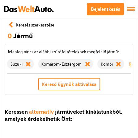
Das
Welt
Auto.
Bejelentkezés
Keresés szerkesztése
0
Jármű
Jelenleg nincs az alábbi szűrőfeltételeknek megfelelő jármű:
Suzuki
Komárom-Esztergom
Kombi
S
Kereső ügynök aktiválása
Keressen
alternatív
járműveket kínálatunkból,
amelyek érdekelhetik Önt: