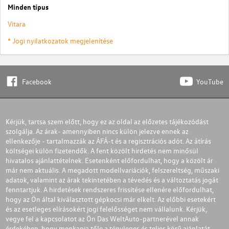
Minden típus
Vitara
* Jogi nyilatkozatok megjelenítése
Facebook
YouTube
Kérjük, tartsa szem előtt, hogy ez az oldal az előzetes tájékozódást
szolgálja. Az árak- amennyiben nincs külön jelezve ennek az
ellenkezője - tartalmazzák az ÁFÁ-t és a regisztrációs adót. Az átírás
költségei külön fizetendők. A fent közölt hirdetés nem minősül
hivatalos ajánlattételnek. Esetenként előfordulhat, hogy a közölt ár
már nem aktuális. A megadott modellvariációk, felszereltség, műszaki
adatok, valamint az árak tekintetében a tévedés és a változtatás jogát
fenntartjuk. A hirdetések rendszeres frissítése ellenére előfordulhat,
hogy az Ön által kiválasztott gépkocsi már elkelt. Az előbbi esetekért
és az esetleges elírásokért jogi felelősséget nem vállalunk. Kérjük,
vegye fel a kapcsolatot az Ön Das WeltAuto-partnerével annak
érdekében, hogy megkapja tőle a tényleges és teljes körű ajánlatát.