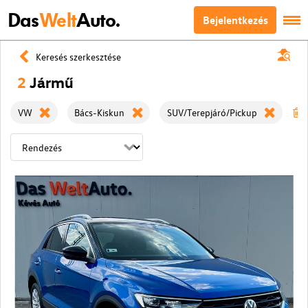
Das
Welt
Auto.
Bejelentkezés
Keresés szerkesztése
2
Jármű
VW
Bács-Kiskun
SUV/Terepjáró/Pickup