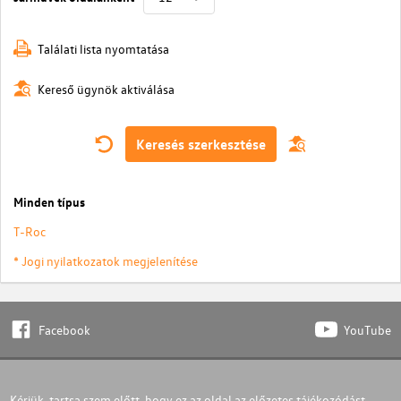
Találati lista nyomtatása
Kereső ügynök aktiválása
Keresés szerkesztése
Minden típus
T-Roc
* Jogi nyilatkozatok megjelenítése
Facebook
YouTube
Kérjük, tartsa szem előtt, hogy ez az oldal az előzetes tájékozódást