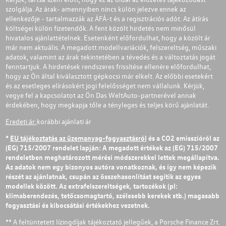
szolgálja. Az árak- amennyiben nincs külön jelezve ennek az
ellenkezője - tartalmazzák az ÁFÁ-t és a regisztrációs adót. Az átírás
költségei külön fizetendők. A fent közölt hirdetés nem minősül
hivatalos ajánlattételnek. Esetenként előfordulhat, hogy a közölt ár
már nem aktuális. A megadott modellvariációk, felszereltség, műszaki
adatok, valamint az árak tekintetében a tévedés és a változtatás jogát
fenntartjuk. A hirdetések rendszeres frissítése ellenére előfordulhat,
hogy az Ön által kiválasztott gépkocsi már elkelt. Az előbbi esetekért
és az esetleges elírásokért jogi felelősséget nem vállalunk. Kérjük,
vegye fel a kapcsolatot az Ön Das WeltAuto-partnerével annak
érdekében, hogy megkapja tőle a tényleges és teljes körű ajánlatát.
Eredeti ár:
korábbi ajánlati ár
*
EU tájékoztatás az üzemanyag-fogyasztásról
és a CO2 emisszióról az
(EG) 715/2007 rendelet lapján: A megadott értékek az (EG) 715/2007
rendeletben meghatározott mérési módszerekkel lettek megállapítva.
Az adatok nem egy bizonyos autóra vonatkoznak, és így nem képezik
részét az ajánlatnak, csupán az összehasonlítást segítik az egyes
modellek között. Az extrafelszereltségek, tartozékok (pl:
klímaberendezés, tetőcsomagtartó, szélesebb kerekek stb.) magasabb
fogyasztási és kibocsátási értékekhez vezetnek.
** A feltüntetett lízingdíjak tájékoztató jellegűek, a Porsche Finance Zrt.