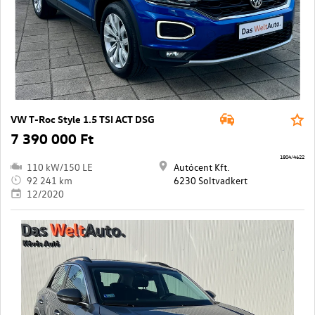
VW T-Roc Style 1.5 TSI ACT DSG
7 390 000 Ft
1804/4622
110 kW/150 LE
Autócent Kft.
92 241 km
6230 Soltvadkert
12/2020