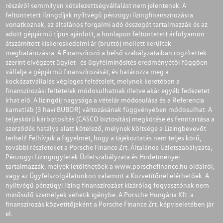
részéről semmilyen kötelezettségvállalást nem jelentenek. A
feltüntetett lízingdíjak nyíltvégű pénzügyi lízingfinanszírozásra
vonatkoznak, az általános forgalmi adó összegét tartalmazzák és az
adott gépjármű típus ajánlott, a honlapon feltüntetett árfolyamon
átszámított kiskereskedelmi ár (bruttó) mellett kerültek
meghatározásra. A Finanszírozó a belső szabályzataiban rögzítettek
szerint elvégzett ügylet- és ügyfélminősítés eredményétől függően
vállalja a gépjármű finanszírozását, és határozza meg a
kockázatvállalás végleges feltételeit, melynek keretében a
finanszírozási feltételek módosulhatnak illetve akár egyéb fedezetet
írhat elő. A lízingdíj nagysága a vételár módosulása és a Referencia
kamatláb (3 havi BUBOR) változásának függvényében módosulhat. A
teljeskörű kárbiztosítás (CASCO biztosítás) megkötése és fenntartása a
szerződés hatálya alatt kötelező, melynek költsége a Lízingbevevőt
terheli! Felhívjuk a figyelmét, hogy a tájékoztatás nem teljes körű,
további részleteket a Porsche Finance Zrt. Általános Üzletszabályzata,
Pénzügyi Lízingügyletek Üzletszabályzata és Hirdetményei
tartalmazzák, melyek letölthetőek a
www.porschefinance.hu
oldalról,
vagy az Ügyfélszolgálatunkon valamint a Közvetítőnél elérhetőek. A
nyíltvégű pénzügyi lízing finanszírozást kizárólag fogyasztónak nem
minősülő személyek vehetik igénybe. A Porsche Hungária Kft. a
finanszírozás közvetítőjeként a Porsche Finance Zrt. képviseletében jár
el.