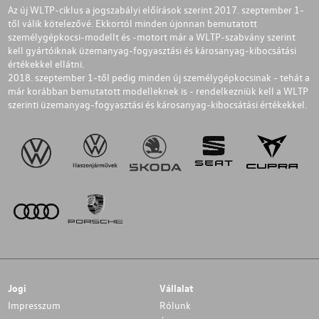
Az új WLTP-ciklus a jogszabályi előírások szerint 2017. szeptember 1-
től válik kötelezővé. Ekkortól minden újonnan bemutatott
személygépkocsi-modellt és -motort már a WLTP-szabvány szerint
kell gyártóiknak üzemanyag-fogyasztási és károsanyag-kibocsátási
értékekkel ellátni.
2018. szeptember 1-től pedig minden új személygépkocsinak - tehát a
már korábban bemutatott modelleknek is - rendelkezniük kell a WLTP
szerinti üzemanyag-fogyasztási és károsanyag-kibocsátási értékekkel.
Jogi
Vállalat
Impresszum
Rólunk