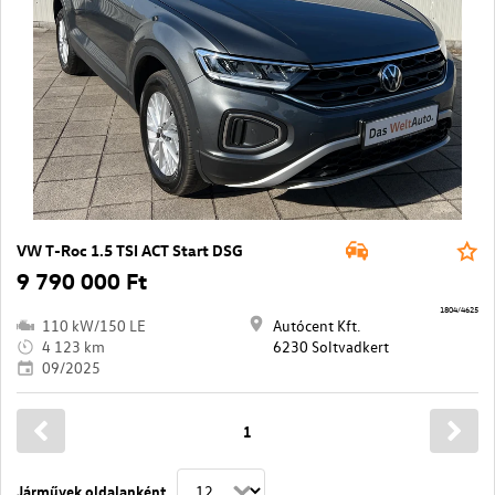
VW T-Roc 1.5 TSI ACT Start DSG
9 790 000 Ft
1804/4625
110 kW/150 LE
Autócent Kft.
4 123 km
6230 Soltvadkert
09/2025
1
Járművek oldalanként