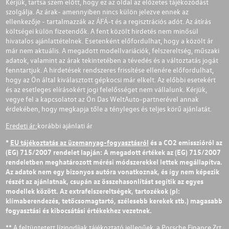
Kérjük, tartsa szem előtt, hogy ez az oldal az előzetes tájékozódást
szolgálja. Az árak- amennyiben nincs külön jelezve ennek az
ellenkezője - tartalmazzák az ÁFÁ-t és a regisztrációs adót. Az átírás
költségei külön fizetendők. A fent közölt hirdetés nem minősül
hivatalos ajánlattételnek. Esetenként előfordulhat, hogy a közölt ár
már nem aktuális. A megadott modellvariációk, felszereltség, műszaki
adatok, valamint az árak tekintetében a tévedés és a változtatás jogát
fenntartjuk. A hirdetések rendszeres frissítése ellenére előfordulhat,
hogy az Ön által kiválasztott gépkocsi már elkelt. Az előbbi esetekért
és az esetleges elírásokért jogi felelősséget nem vállalunk. Kérjük,
vegye fel a kapcsolatot az Ön Das WeltAuto-partnerével annak
érdekében, hogy megkapja tőle a tényleges és teljes körű ajánlatát.
Eredeti ár:
korábbi ajánlati ár
*
EU tájékoztatás az üzemanyag-fogyasztásról
és a CO2 emisszióról az
(EG) 715/2007 rendelet lapján: A megadott értékek az (EG) 715/2007
rendeletben meghatározott mérési módszerekkel lettek megállapítva.
Az adatok nem egy bizonyos autóra vonatkoznak, és így nem képezik
részét az ajánlatnak, csupán az összehasonlítást segítik az egyes
modellek között. Az extrafelszereltségek, tartozékok (pl:
klímaberendezés, tetőcsomagtartó, szélesebb kerekek stb.) magasabb
fogyasztási és kibocsátási értékekhez vezetnek.
** A feltüntetett lízingdíjak tájékoztató jellegűek, a Porsche Finance Zrt.