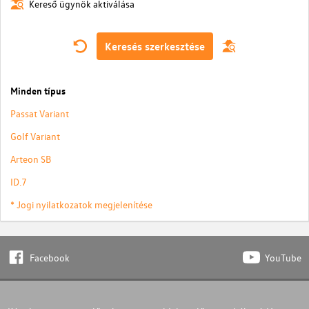
Kereső ügynök aktiválása
Keresés szerkesztése
Minden típus
Passat Variant
Golf Variant
Arteon SB
ID.7
* Jogi nyilatkozatok megjelenítése
Facebook
YouTube