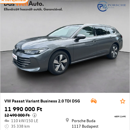
VW Passat Variant Business 2.0 TDI DSG
11 990 000 Ft
12 490 000 Ft
i
4859/11490
110 kW/150 LE
Porsche Buda
35 338 km
1117 Budapest