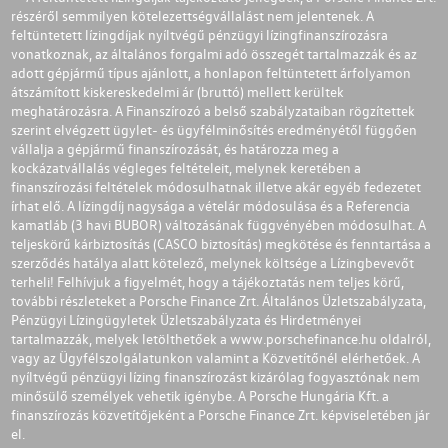
részéről semmilyen kötelezettségvállalást nem jelentenek. A
feltüntetett lízingdíjak nyíltvégű pénzügyi lízingfinanszírozásra
vonatkoznak, az általános forgalmi adó összegét tartalmazzák és az
adott gépjármű típus ajánlott, a honlapon feltüntetett árfolyamon
átszámított kiskereskedelmi ár (bruttó) mellett kerültek
meghatározásra. A Finanszírozó a belső szabályzataiban rögzítettek
szerint elvégzett ügylet- és ügyfélminősítés eredményétől függően
vállalja a gépjármű finanszírozását, és határozza meg a
kockázatvállalás végleges feltételeit, melynek keretében a
finanszírozási feltételek módosulhatnak illetve akár egyéb fedezetet
írhat elő. A lízingdíj nagysága a vételár módosulása és a Referencia
kamatláb (3 havi BUBOR) változásának függvényében módosulhat. A
teljeskörű kárbiztosítás (CASCO biztosítás) megkötése és fenntartása a
szerződés hatálya alatt kötelező, melynek költsége a Lízingbevevőt
terheli! Felhívjuk a figyelmét, hogy a tájékoztatás nem teljes körű,
további részleteket a Porsche Finance Zrt. Általános Üzletszabályzata,
Pénzügyi Lízingügyletek Üzletszabályzata és Hirdetményei
tartalmazzák, melyek letölthetőek a
www.porschefinance.hu
oldalról,
vagy az Ügyfélszolgálatunkon valamint a Közvetítőnél elérhetőek. A
nyíltvégű pénzügyi lízing finanszírozást kizárólag fogyasztónak nem
minősülő személyek vehetik igénybe. A Porsche Hungária Kft. a
finanszírozás közvetítőjeként a Porsche Finance Zrt. képviseletében jár
el.