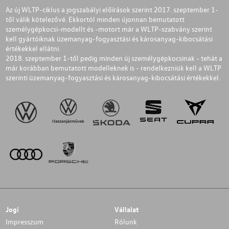
Az új WLTP-ciklus a jogszabályi előírások szerint 2017. szeptember 1-
től válik kötelezővé. Ekkortól minden újonnan bemutatott
személygépkocsi-modellt és -motort már a WLTP-szabvány szerint
kell gyártóiknak üzemanyag-fogyasztási és károsanyag-kibocsátási
értékekkel ellátni.
2018. szeptember 1-től pedig minden új személygépkocsinak - tehát a
már korábban bemutatott modelleknek is - rendelkezniük kell a WLTP
szerinti üzemanyag-fogyasztási és károsanyag-kibocsátási értékekkel.
Jogi
Vállalat
Impresszum
Rólunk