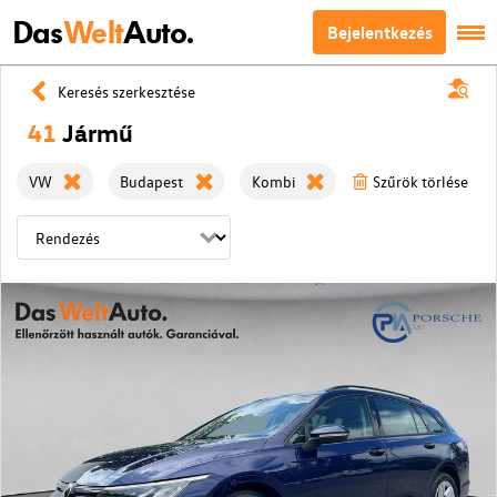
Das
Welt
Auto.
Bejelentkezés
Keresés szerkesztése
41
Jármű
VW
Budapest
Kombi
Szűrök törlése