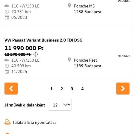
4911/11481
110 kW/150 LE
Porsche M5
90 731 km
1238 Budapest
05/2023
VW Passat Variant Business 2.0 TDI DSG
11 990 000 Ft
12 290 000 Ft
i
4867/20614
110 kW/150 LE
Porsche Pest
40 509 km
1139 Budapest
11/2024
1
2
3
4
Járművek oldalanként
Találati lista nyomtatása