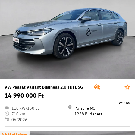
VW Passat Variant Business 2.0 TDI DSG
14 990 000 Ft
4911/11480
110 kW/150 LE
Porsche M5
710 km
1238 Budapest
06/2026
A hét ajánlata