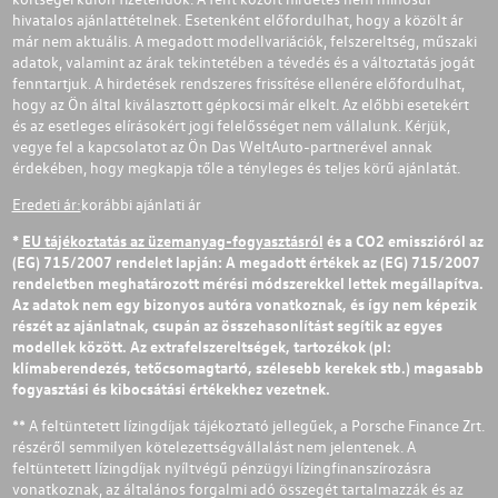
hivatalos ajánlattételnek. Esetenként előfordulhat, hogy a közölt ár
már nem aktuális. A megadott modellvariációk, felszereltség, műszaki
adatok, valamint az árak tekintetében a tévedés és a változtatás jogát
fenntartjuk. A hirdetések rendszeres frissítése ellenére előfordulhat,
hogy az Ön által kiválasztott gépkocsi már elkelt. Az előbbi esetekért
és az esetleges elírásokért jogi felelősséget nem vállalunk. Kérjük,
vegye fel a kapcsolatot az Ön Das WeltAuto-partnerével annak
érdekében, hogy megkapja tőle a tényleges és teljes körű ajánlatát.
Eredeti ár:
korábbi ajánlati ár
*
EU tájékoztatás az üzemanyag-fogyasztásról
és a CO2 emisszióról az
(EG) 715/2007 rendelet lapján: A megadott értékek az (EG) 715/2007
rendeletben meghatározott mérési módszerekkel lettek megállapítva.
Az adatok nem egy bizonyos autóra vonatkoznak, és így nem képezik
részét az ajánlatnak, csupán az összehasonlítást segítik az egyes
modellek között. Az extrafelszereltségek, tartozékok (pl:
klímaberendezés, tetőcsomagtartó, szélesebb kerekek stb.) magasabb
fogyasztási és kibocsátási értékekhez vezetnek.
** A feltüntetett lízingdíjak tájékoztató jellegűek, a Porsche Finance Zrt.
részéről semmilyen kötelezettségvállalást nem jelentenek. A
feltüntetett lízingdíjak nyíltvégű pénzügyi lízingfinanszírozásra
vonatkoznak, az általános forgalmi adó összegét tartalmazzák és az