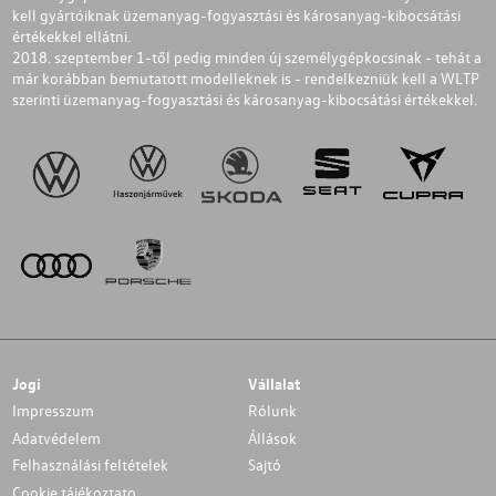
kell gyártóiknak üzemanyag-fogyasztási és károsanyag-kibocsátási
értékekkel ellátni.
2018. szeptember 1-től pedig minden új személygépkocsinak - tehát a
már korábban bemutatott modelleknek is - rendelkezniük kell a WLTP
szerinti üzemanyag-fogyasztási és károsanyag-kibocsátási értékekkel.
Jogi
Vállalat
Impresszum
Rólunk
Adatvédelem
Állások
Felhasználási feltételek
Sajtó
Cookie tájékoztato