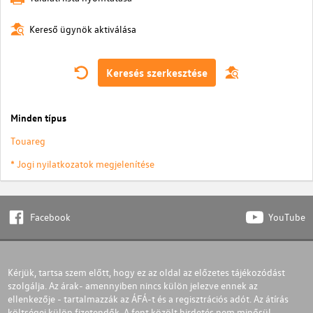
Kereső ügynök aktiválása
Keresés szerkesztése
Minden típus
Touareg
* Jogi nyilatkozatok megjelenítése
Facebook
YouTube
Kérjük, tartsa szem előtt, hogy ez az oldal az előzetes tájékozódást
szolgálja. Az árak- amennyiben nincs külön jelezve ennek az
ellenkezője - tartalmazzák az ÁFÁ-t és a regisztrációs adót. Az átírás
költségei külön fizetendők. A fent közölt hirdetés nem minősül