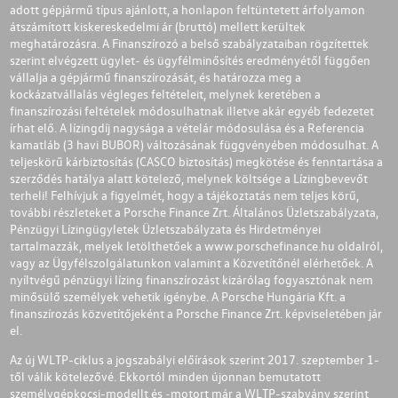
adott gépjármű típus ajánlott, a honlapon feltüntetett árfolyamon
átszámított kiskereskedelmi ár (bruttó) mellett kerültek
meghatározásra. A Finanszírozó a belső szabályzataiban rögzítettek
szerint elvégzett ügylet- és ügyfélminősítés eredményétől függően
vállalja a gépjármű finanszírozását, és határozza meg a
kockázatvállalás végleges feltételeit, melynek keretében a
finanszírozási feltételek módosulhatnak illetve akár egyéb fedezetet
írhat elő. A lízingdíj nagysága a vételár módosulása és a Referencia
kamatláb (3 havi BUBOR) változásának függvényében módosulhat. A
teljeskörű kárbiztosítás (CASCO biztosítás) megkötése és fenntartása a
szerződés hatálya alatt kötelező, melynek költsége a Lízingbevevőt
terheli! Felhívjuk a figyelmét, hogy a tájékoztatás nem teljes körű,
további részleteket a Porsche Finance Zrt. Általános Üzletszabályzata,
Pénzügyi Lízingügyletek Üzletszabályzata és Hirdetményei
tartalmazzák, melyek letölthetőek a
www.porschefinance.hu
oldalról,
vagy az Ügyfélszolgálatunkon valamint a Közvetítőnél elérhetőek. A
nyíltvégű pénzügyi lízing finanszírozást kizárólag fogyasztónak nem
minősülő személyek vehetik igénybe. A Porsche Hungária Kft. a
finanszírozás közvetítőjeként a Porsche Finance Zrt. képviseletében jár
el.
Az új WLTP-ciklus a jogszabályi előírások szerint 2017. szeptember 1-
től válik kötelezővé. Ekkortól minden újonnan bemutatott
személygépkocsi-modellt és -motort már a WLTP-szabvány szerint