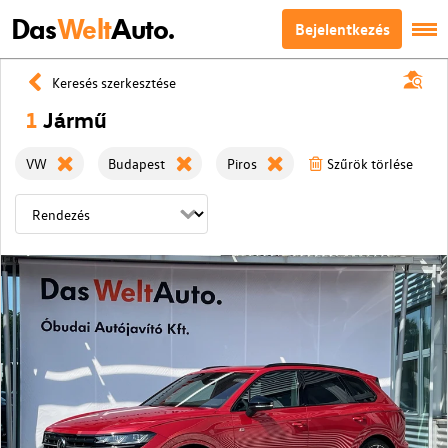
Das
Welt
Auto.
Bejelentkezés
Keresés szerkesztése
1
Jármű
VW
Budapest
Piros
Szűrök törlése