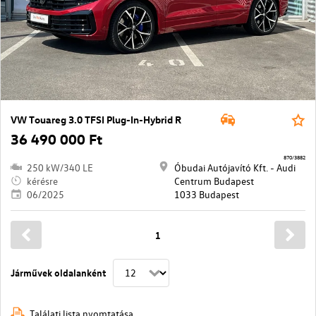
VW Touareg 3.0 TFSI Plug-In-Hybrid R
36 490 000 Ft
870/3882
250 kW/340 LE
Óbudai Autójavító Kft. - Audi
kérésre
Centrum Budapest
06/2025
1033 Budapest
1
Járművek oldalanként
Találati lista nyomtatása