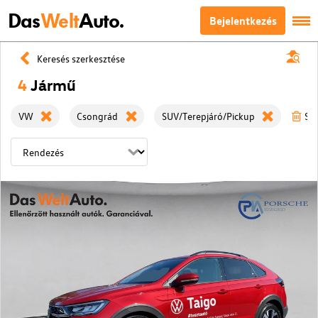
Das
Welt
Auto.
Bejelentkezés
Keresés szerkesztése
4
Jármű
VW
Csongrád
SUV/Terepjáró/Pickup
Szű