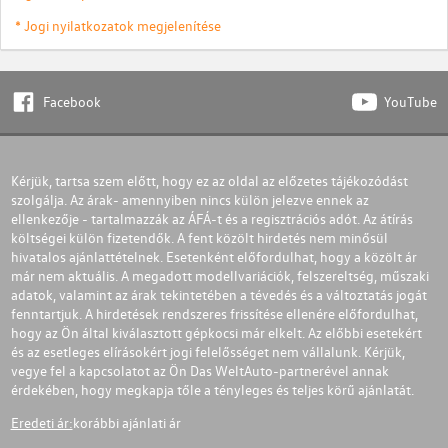
* Jogi nyilatkozatok megjelenítése
Facebook
YouTube
Kérjük, tartsa szem előtt, hogy ez az oldal az előzetes tájékozódást
szolgálja. Az árak- amennyiben nincs külön jelezve ennek az
ellenkezője - tartalmazzák az ÁFÁ-t és a regisztrációs adót. Az átírás
költségei külön fizetendők. A fent közölt hirdetés nem minősül
hivatalos ajánlattételnek. Esetenként előfordulhat, hogy a közölt ár
már nem aktuális. A megadott modellvariációk, felszereltség, műszaki
adatok, valamint az árak tekintetében a tévedés és a változtatás jogát
fenntartjuk. A hirdetések rendszeres frissítése ellenére előfordulhat,
hogy az Ön által kiválasztott gépkocsi már elkelt. Az előbbi esetekért
és az esetleges elírásokért jogi felelősséget nem vállalunk. Kérjük,
vegye fel a kapcsolatot az Ön Das WeltAuto-partnerével annak
érdekében, hogy megkapja tőle a tényleges és teljes körű ajánlatát.
Eredeti ár:
korábbi ajánlati ár