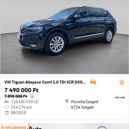
VW Tiguan Allspace Comf 2.0 TDI SCR DSG 4Mo
7 490 000 Ft
7 890 000 Ft
i
4904/4488
110 kW/150 LE
Porsche Szeged
114 174 km
6724 Szeged
08/2018
A hét ajánlata