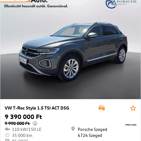
VW T-Roc Style 1.5 TSI ACT DSG
9 390 000 Ft
9 990 000 Ft
i
4904/4454
110 kW/150 LE
Porsche Szeged
35 000 km
6724 Szeged