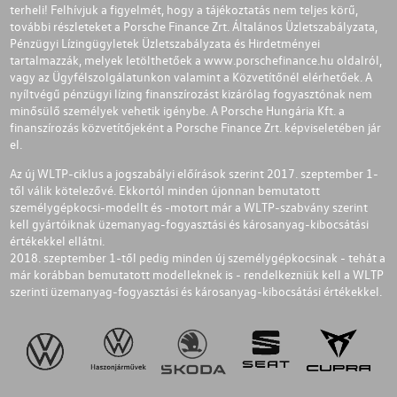
terheli! Felhívjuk a figyelmét, hogy a tájékoztatás nem teljes körű,
további részleteket a Porsche Finance Zrt. Általános Üzletszabályzata,
Pénzügyi Lízingügyletek Üzletszabályzata és Hirdetményei
tartalmazzák, melyek letölthetőek a
www.porschefinance.hu
oldalról,
vagy az Ügyfélszolgálatunkon valamint a Közvetítőnél elérhetőek. A
nyíltvégű pénzügyi lízing finanszírozást kizárólag fogyasztónak nem
minősülő személyek vehetik igénybe. A Porsche Hungária Kft. a
finanszírozás közvetítőjeként a Porsche Finance Zrt. képviseletében jár
el.
Az új WLTP-ciklus a jogszabályi előírások szerint 2017. szeptember 1-
től válik kötelezővé. Ekkortól minden újonnan bemutatott
személygépkocsi-modellt és -motort már a WLTP-szabvány szerint
kell gyártóiknak üzemanyag-fogyasztási és károsanyag-kibocsátási
értékekkel ellátni.
2018. szeptember 1-től pedig minden új személygépkocsinak - tehát a
már korábban bemutatott modelleknek is - rendelkezniük kell a WLTP
szerinti üzemanyag-fogyasztási és károsanyag-kibocsátási értékekkel.