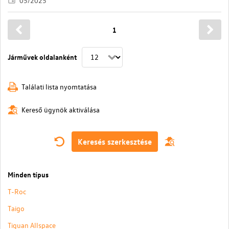
05/2025
1
Járművek oldalanként
Találati lista nyomtatása
Kereső ügynök aktiválása
Keresés szerkesztése
Minden típus
T-Roc
Taigo
Tiguan Allspace