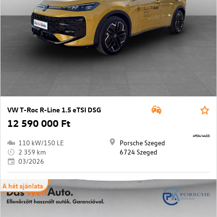
VW T-Roc R-Line 1.5 eTSI DSG
12 590 000 Ft
4904/4455
110 kW/150 LE
Porsche Szeged
2 359 km
6724 Szeged
03/2026
A hét ajánlata