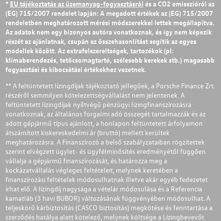
*
EU tájékoztatás az üzemanyag-fogyasztásról
és a CO2 emisszióról az
(EG) 715/2007 rendelet lapján: A megadott értékek az (EG) 715/2007
rendeletben meghatározott mérési módszerekkel lettek megállapítva.
Az adatok nem egy bizonyos autóra vonatkoznak, és így nem képezik
részét az ajánlatnak, csupán az összehasonlítást segítik az egyes
modellek között. Az extrafelszereltségek, tartozékok (pl:
klímaberendezés, tetőcsomagtartó, szélesebb kerekek stb.) magasabb
fogyasztási és kibocsátási értékekhez vezetnek.
** A feltüntetett lízingdíjak tájékoztató jellegűek, a Porsche Finance Zrt.
részéről semmilyen kötelezettségvállalást nem jelentenek. A
feltüntetett lízingdíjak nyíltvégű pénzügyi lízingfinanszírozásra
vonatkoznak, az általános forgalmi adó összegét tartalmazzák és az
adott gépjármű típus ajánlott, a honlapon feltüntetett árfolyamon
átszámított kiskereskedelmi ár (bruttó) mellett kerültek
meghatározásra. A Finanszírozó a belső szabályzataiban rögzítettek
szerint elvégzett ügylet- és ügyfélminősítés eredményétől függően
vállalja a gépjármű finanszírozását, és határozza meg a
kockázatvállalás végleges feltételeit, melynek keretében a
finanszírozási feltételek módosulhatnak illetve akár egyéb fedezetet
írhat elő. A lízingdíj nagysága a vételár módosulása és a Referencia
kamatláb (3 havi BUBOR) változásának függvényében módosulhat. A
teljeskörű kárbiztosítás (CASCO biztosítás) megkötése és fenntartása a
szerződés hatálya alatt kötelező, melynek költsége a Lízingbevevőt