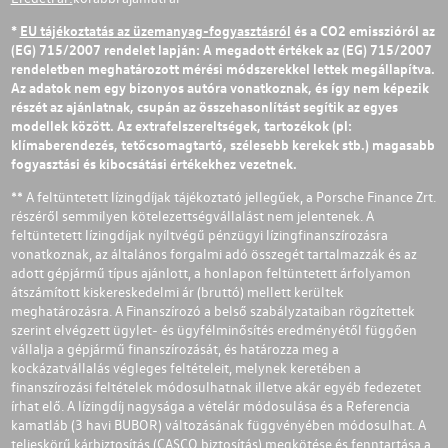
*
EU tájékoztatás az üzemanyag-fogyasztásról
és a CO2 emisszióról az
(EG) 715/2007 rendelet lapján: A megadott értékek az (EG) 715/2007
rendeletben meghatározott mérési módszerekkel lettek megállapítva.
Az adatok nem egy bizonyos autóra vonatkoznak, és így nem képezik
részét az ajánlatnak, csupán az összehasonlítást segítik az egyes
modellek között. Az extrafelszereltségek, tartozékok (pl:
klímaberendezés, tetőcsomagtartó, szélesebb kerekek stb.) magasabb
fogyasztási és kibocsátási értékekhez vezetnek.
** A feltüntetett lízingdíjak tájékoztató jellegűek, a Porsche Finance Zrt.
részéről semmilyen kötelezettségvállalást nem jelentenek. A
feltüntetett lízingdíjak nyíltvégű pénzügyi lízingfinanszírozásra
vonatkoznak, az általános forgalmi adó összegét tartalmazzák és az
adott gépjármű típus ajánlott, a honlapon feltüntetett árfolyamon
átszámított kiskereskedelmi ár (bruttó) mellett kerültek
meghatározásra. A Finanszírozó a belső szabályzataiban rögzítettek
szerint elvégzett ügylet- és ügyfélminősítés eredményétől függően
vállalja a gépjármű finanszírozását, és határozza meg a
kockázatvállalás végleges feltételeit, melynek keretében a
finanszírozási feltételek módosulhatnak illetve akár egyéb fedezetet
írhat elő. A lízingdíj nagysága a vételár módosulása és a Referencia
kamatláb (3 havi BUBOR) változásának függvényében módosulhat. A
teljeskörű kárbiztosítás (CASCO biztosítás) megkötése és fenntartása a