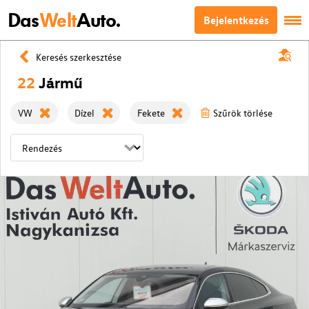
Das
Welt
Auto.
Bejelentkezés
Keresés szerkesztése
22
Jármű
VW
Dízel
Fekete
Szűrök törlése