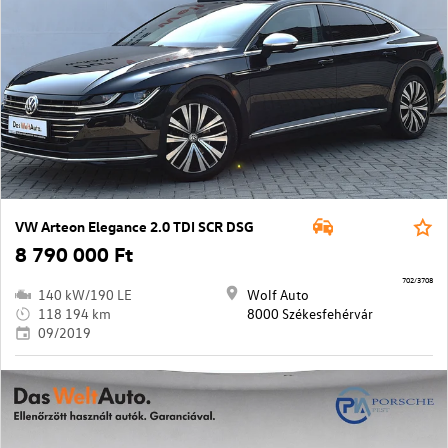
VW Arteon Elegance 2.0 TDI SCR DSG
8 790 000 Ft
702/3708
140 kW/190 LE
Wolf Auto
118 194 km
8000 Székesfehérvár
09/2019