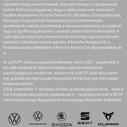
szerződés hatálya alatt kötelező, melynek költsége a Lízingbevevőt
terheli! Felhívjuk a figyelmét, hogy a tájékoztatás nem teljes körű,
további részleteket a Porsche Finance Zrt. Általános Üzletszabályzata,
Pénzügyi Lízingügyletek Üzletszabályzata és Hirdetményei
tartalmazzák, melyek letölthetőek a
www.porschefinance.hu
oldalról,
vagy az Ügyfélszolgálatunkon valamint a Közvetítőnél elérhetőek. A
nyíltvégű pénzügyi lízing finanszírozást kizárólag fogyasztónak nem
minősülő személyek vehetik igénybe. A Porsche Hungária Kft. a
finanszírozás közvetítőjeként a Porsche Finance Zrt. képviseletében jár
el.
Az új WLTP-ciklus a jogszabályi előírások szerint 2017. szeptember 1-
től válik kötelezővé. Ekkortól minden újonnan bemutatott
személygépkocsi-modellt és -motort már a WLTP-szabvány szerint
kell gyártóiknak üzemanyag-fogyasztási és károsanyag-kibocsátási
értékekkel ellátni.
2018. szeptember 1-től pedig minden új személygépkocsinak - tehát a
már korábban bemutatott modelleknek is - rendelkezniük kell a WLTP
szerinti üzemanyag-fogyasztási és károsanyag-kibocsátási értékekkel.