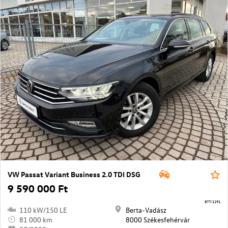
VW Passat Variant Business 2.0 TDI DSG
9 590 000 Ft
877/1191
110 kW/150 LE
Berta-Vadász
81 000 km
8000 Székesfehérvár