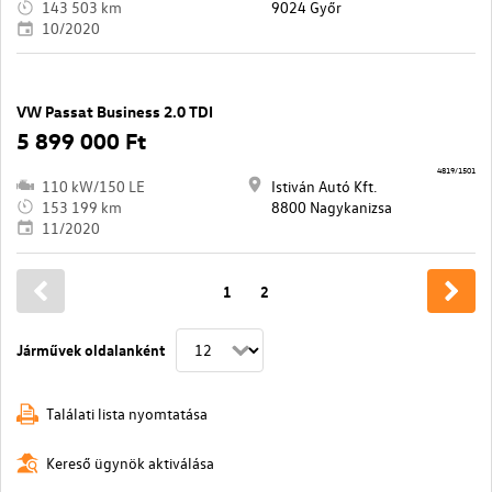
143 503 km
9024 Győr
10/2020
VW Passat Business 2.0 TDI
5 899 000 Ft
4819/1501
110 kW/150 LE
Istiván Autó Kft.
153 199 km
8800 Nagykanizsa
11/2020
1
2
Járművek oldalanként
Találati lista nyomtatása
Kereső ügynök aktiválása