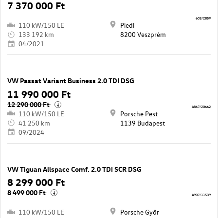
7 370 000 Ft
603/2859
110 kW/150 LE
Piedl
133 192 km
8200 Veszprém
04/2021
VW Passat Variant Business 2.0 TDI DSG
11 990 000 Ft
12 290 000 Ft
i
4867/20662
110 kW/150 LE
Porsche Pest
41 250 km
1139 Budapest
09/2024
VW Tiguan Allspace Comf. 2.0 TDI SCR DSG
8 299 000 Ft
8 499 000 Ft
i
4907/11539
110 kW/150 LE
Porsche Győr