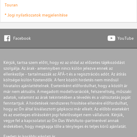
Touran
* Jogi nyilatkozatok megjelenítése
Facebook
YouTube
Kérjük, tartsa szem előtt, hogy ez az oldal az előzetes tájékozódást
szolgálja. Az árak- amennyiben nincs külön jelezve ennek az
ellenkezője - tartalmazzák az ÁFÁ-t és a regisztrációs adót. Az átírás
költségei külön fizetendők. A fent közölt hirdetés nem minősül
hivatalos ajánlattételnek. Esetenként előfordulhat, hogy a közölt ár
már nem aktuális. A megadott modellvariációk, felszereltség, műszaki
adatok, valamint az árak tekintetében a tévedés és a változtatás jogát
fenntartjuk. A hirdetések rendszeres frissítése ellenére előfordulhat,
hogy az Ön által kiválasztott gépkocsi már elkelt. Az előbbi esetekért
és az esetleges elírásokért jogi felelősséget nem vállalunk. Kérjük,
vegye fel a kapcsolatot az Ön Das WeltAuto-partnerével annak
érdekében, hogy megkapja tőle a tényleges és teljes körű ajánlatát.
Eredeti ár:
korábbi ajánlati ár