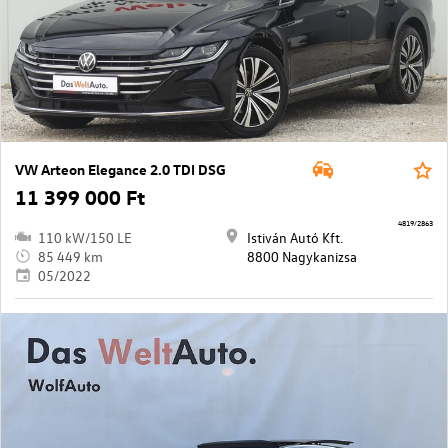
VW Arteon Elegance 2.0 TDI DSG
11 399 000 Ft
4819/2863
110 kW/150 LE
Istiván Autó Kft.
85 449 km
8800 Nagykanizsa
05/2022