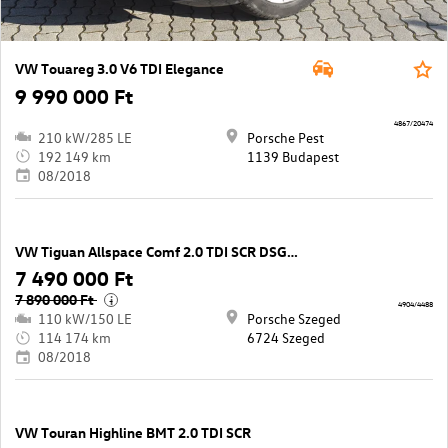
VW Touareg 3.0 V6 TDI Elegance
9 990 000 Ft
4867/20474
210 kW/285 LE
Porsche Pest
192 149 km
1139 Budapest
08/2018
VW Tiguan Allspace Comf 2.0 TDI SCR DSG 4Mo
7 490 000 Ft
7 890 000 Ft
i
4904/4488
110 kW/150 LE
Porsche Szeged
114 174 km
6724 Szeged
08/2018
VW Touran Highline BMT 2.0 TDI SCR