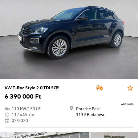
VW T-Roc Style 2.0 TDI SCR
6 390 000 Ft
4867/20690
110 kW/150 LE
Porsche Pest
117 445 km
1139 Budapest
02/2020