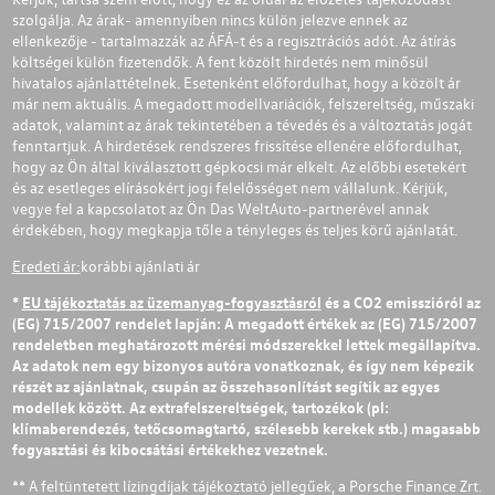
szolgálja. Az árak- amennyiben nincs külön jelezve ennek az
ellenkezője - tartalmazzák az ÁFÁ-t és a regisztrációs adót. Az átírás
költségei külön fizetendők. A fent közölt hirdetés nem minősül
hivatalos ajánlattételnek. Esetenként előfordulhat, hogy a közölt ár
már nem aktuális. A megadott modellvariációk, felszereltség, műszaki
adatok, valamint az árak tekintetében a tévedés és a változtatás jogát
fenntartjuk. A hirdetések rendszeres frissítése ellenére előfordulhat,
hogy az Ön által kiválasztott gépkocsi már elkelt. Az előbbi esetekért
és az esetleges elírásokért jogi felelősséget nem vállalunk. Kérjük,
vegye fel a kapcsolatot az Ön Das WeltAuto-partnerével annak
érdekében, hogy megkapja tőle a tényleges és teljes körű ajánlatát.
Eredeti ár:
korábbi ajánlati ár
*
EU tájékoztatás az üzemanyag-fogyasztásról
és a CO2 emisszióról az
(EG) 715/2007 rendelet lapján: A megadott értékek az (EG) 715/2007
rendeletben meghatározott mérési módszerekkel lettek megállapítva.
Az adatok nem egy bizonyos autóra vonatkoznak, és így nem képezik
részét az ajánlatnak, csupán az összehasonlítást segítik az egyes
modellek között. Az extrafelszereltségek, tartozékok (pl:
klímaberendezés, tetőcsomagtartó, szélesebb kerekek stb.) magasabb
fogyasztási és kibocsátási értékekhez vezetnek.
** A feltüntetett lízingdíjak tájékoztató jellegűek, a Porsche Finance Zrt.