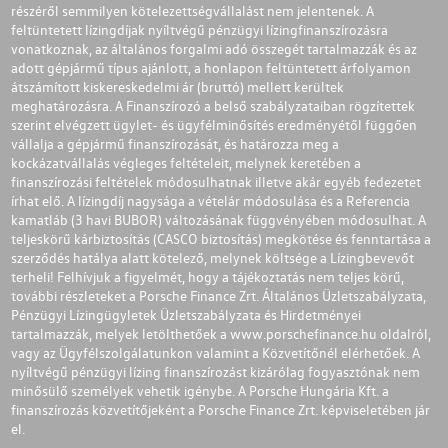
részéről semmilyen kötelezettségvállalást nem jelentenek. A
feltüntetett lízingdíjak nyíltvégű pénzügyi lízingfinanszírozásra
vonatkoznak, az általános forgalmi adó összegét tartalmazzák és az
adott gépjármű típus ajánlott, a honlapon feltüntetett árfolyamon
átszámított kiskereskedelmi ár (bruttó) mellett kerültek
meghatározásra. A Finanszírozó a belső szabályzataiban rögzítettek
szerint elvégzett ügylet- és ügyfélminősítés eredményétől függően
vállalja a gépjármű finanszírozását, és határozza meg a
kockázatvállalás végleges feltételeit, melynek keretében a
finanszírozási feltételek módosulhatnak illetve akár egyéb fedezetet
írhat elő. A lízingdíj nagysága a vételár módosulása és a Referencia
kamatláb (3 havi BUBOR) változásának függvényében módosulhat. A
teljeskörű kárbiztosítás (CASCO biztosítás) megkötése és fenntartása a
szerződés hatálya alatt kötelező, melynek költsége a Lízingbevevőt
terheli! Felhívjuk a figyelmét, hogy a tájékoztatás nem teljes körű,
további részleteket a Porsche Finance Zrt. Általános Üzletszabályzata,
Pénzügyi Lízingügyletek Üzletszabályzata és Hirdetményei
tartalmazzák, melyek letölthetőek a
www.porschefinance.hu
oldalról,
vagy az Ügyfélszolgálatunkon valamint a Közvetítőnél elérhetőek. A
nyíltvégű pénzügyi lízing finanszírozást kizárólag fogyasztónak nem
minősülő személyek vehetik igénybe. A Porsche Hungária Kft. a
finanszírozás közvetítőjeként a Porsche Finance Zrt. képviseletében jár
el.