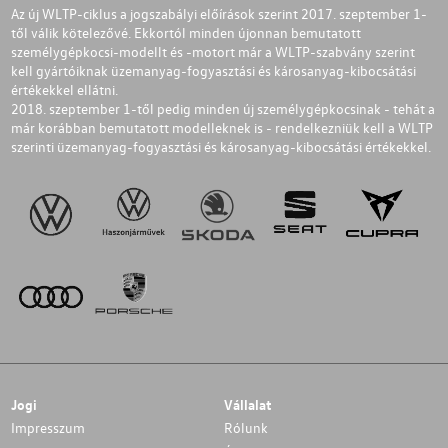
Az új WLTP-ciklus a jogszabályi előírások szerint 2017. szeptember 1-
től válik kötelezővé. Ekkortól minden újonnan bemutatott
személygépkocsi-modellt és -motort már a WLTP-szabvány szerint
kell gyártóiknak üzemanyag-fogyasztási és károsanyag-kibocsátási
értékekkel ellátni.
2018. szeptember 1-től pedig minden új személygépkocsinak - tehát a
már korábban bemutatott modelleknek is - rendelkezniük kell a WLTP
szerinti üzemanyag-fogyasztási és károsanyag-kibocsátási értékekkel.
Jogi
Vállalat
Impresszum
Rólunk