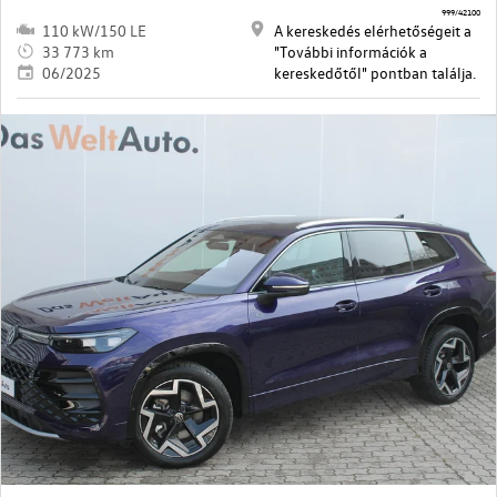
999/42100
110 kW/150 LE
A kereskedés elérhetőségeit a
33 773 km
"További információk a
06/2025
kereskedőtől" pontban találja.