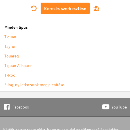
Keresés szerkesztése
Minden típus
Tiguan
Tayron
Touareg
Tiguan Allspace
T-Roc
* Jogi nyilatkozatok megjelenítése
Facebook
YouTube
Kérjük, tartsa szem előtt, hogy ez az oldal az előzetes tájékozódást