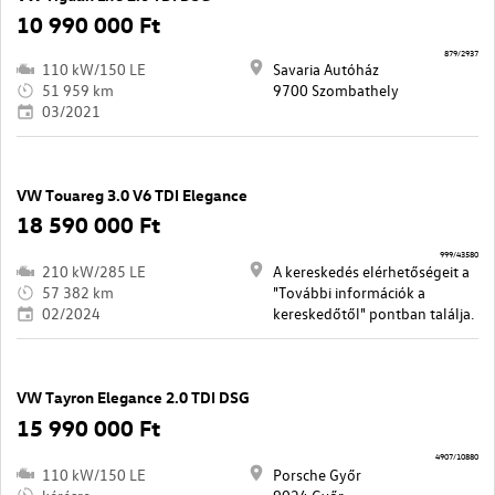
10 990 000 Ft
879/2937
110 kW/150 LE
Savaria Autóház
51 959 km
9700 Szombathely
03/2021
VW Touareg 3.0 V6 TDI Elegance
18 590 000 Ft
999/43580
210 kW/285 LE
A kereskedés elérhetőségeit a
57 382 km
"További információk a
02/2024
kereskedőtől" pontban találja.
VW Tayron Elegance 2.0 TDI DSG
15 990 000 Ft
4907/10880
110 kW/150 LE
Porsche Győr