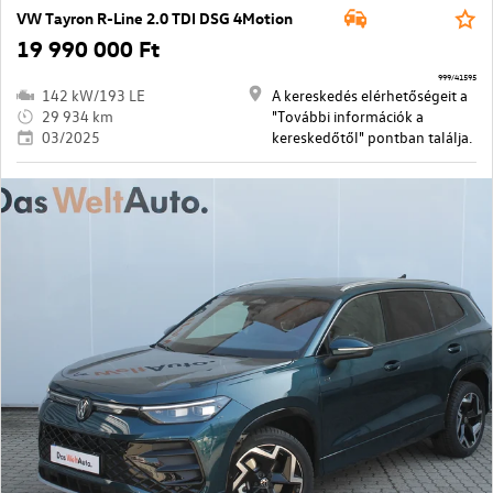
VW Tayron R-Line 2.0 TDI DSG 4Motion
19 990 000 Ft
999/41595
142 kW/193 LE
A kereskedés elérhetőségeit a
29 934 km
"További információk a
03/2025
kereskedőtől" pontban találja.