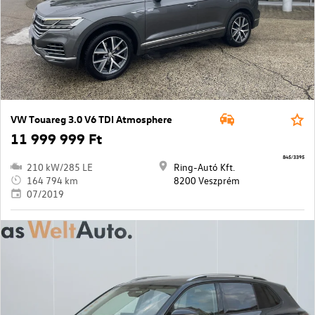
VW Touareg 3.0 V6 TDI Atmosphere
11 999 999 Ft
845/3395
210 kW/285 LE
Ring-Autó Kft.
164 794 km
8200 Veszprém
07/2019