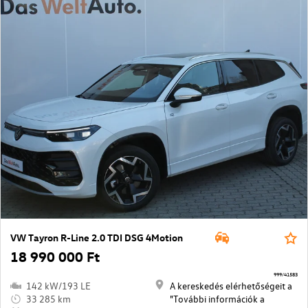
VW Tayron R-Line 2.0 TDI DSG 4Motion
18 990 000 Ft
999/41583
142 kW/193 LE
A kereskedés elérhetőségeit a
33 285 km
"További információk a