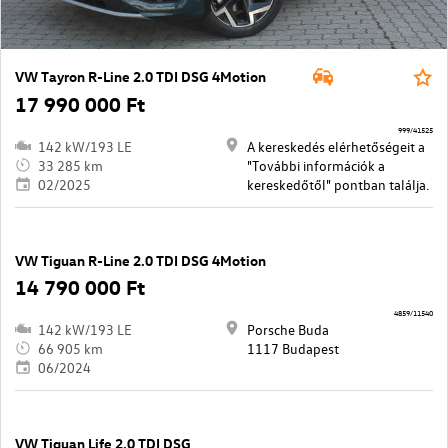
VW Tayron R-Line 2.0 TDI DSG 4Motion
17 990 000 Ft
999/41525
142 kW/193 LE
A kereskedés elérhetőségeit a
33 285 km
"További információk a
02/2025
kereskedőtől" pontban találja.
VW Tiguan R-Line 2.0 TDI DSG 4Motion
14 790 000 Ft
4859/11540
142 kW/193 LE
Porsche Buda
66 905 km
1117 Budapest
06/2024
VW Tiguan Life 2.0 TDI DSG