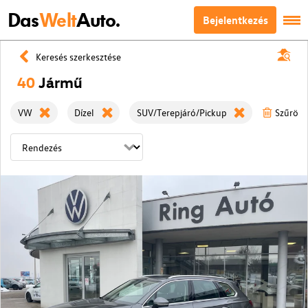
Das
Welt
Auto.
Bejelentkezés
Keresés szerkesztése
40
Jármű
VW
Dízel
SUV/Terepjáró/Pickup
Szűrök 