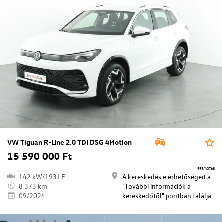
VW Tiguan R-Line 2.0 TDI DSG 4Motion
15 590 000 Ft
999/40768
142 kW/193 LE
A kereskedés elérhetőségeit a
8 373 km
"További információk a
09/2024
kereskedőtől" pontban találja.