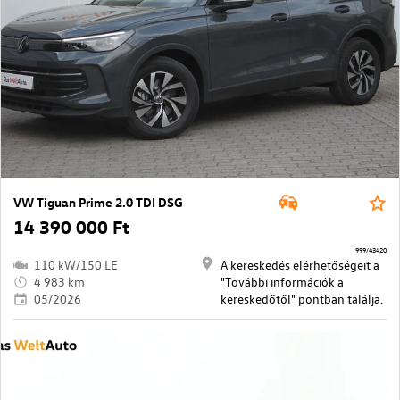
VW Tiguan Prime 2.0 TDI DSG
14 390 000 Ft
999/43420
110 kW/150 LE
A kereskedés elérhetőségeit a
4 983 km
"További információk a
05/2026
kereskedőtől" pontban találja.