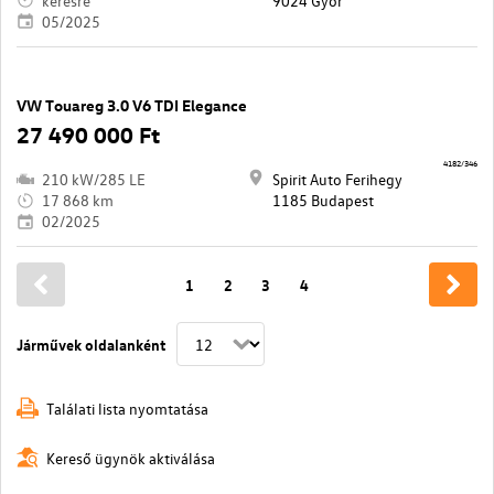
kérésre
9024 Győr
05/2025
VW Touareg 3.0 V6 TDI Elegance
27 490 000 Ft
4182/346
210 kW/285 LE
Spirit Auto Ferihegy
17 868 km
1185 Budapest
02/2025
1
2
3
4
Járművek oldalanként
Találati lista nyomtatása
Kereső ügynök aktiválása