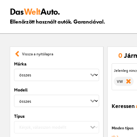
Das
Welt
Auto.
Ellenőrzött használt autók. Garanciával.
0
Jár
Vissza a nyitólapra
Márka
Jelenleg ninc
VW
Modell
Keressen
Típus
Minden típus
ID.3