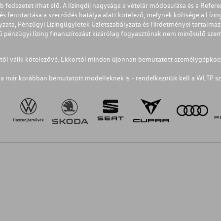
éb fedezetet írhat elő. A lízingdíj nagysága a vételár módosulása és a Re
s fenntartása a szerződés hatálya alatt kötelező, melynek költsége a Lízing
ályzata, Pénzügyi Lízingügyletek Üzletszabályzata és Hirdetményei tartalma
 pénzügyi lízing finanszírozást kizárólag fogyasztónak nem minősülő szemé
1-től válik kötelezővé. Ekkortól minden újonnan bemutatott személygépkoc
a már korábban bemutatott modelleknek is - rendelkezniük kell a WLTP sz