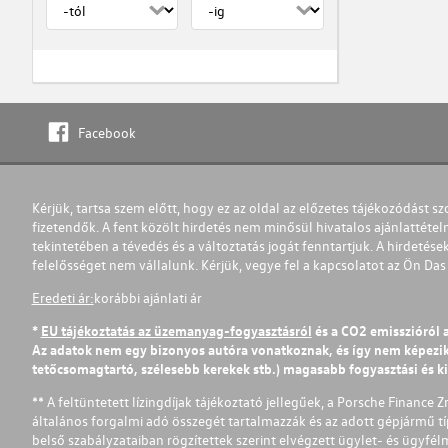
Facebook
Kérjük, tartsa szem előtt, hogy ez az oldal az előzetes tájékozódást sz
fizetendők. A fent közölt hirdetés nem minősül hivatalos ajánlattétel
tekintetében a tévedés és a változtatás jogát fenntartjuk. A hirdetések
felelősséget nem vállalunk. Kérjük, vegye fel a kapcsolatot az Ön Da
Eredeti ár:
korábbi ajánlati ár
*
EU tájékoztatás az üzemanyag-fogyasztásról
és a CO2 emisszióról 
Az adatok nem egy bizonyos autóra vonatkoznak, és így nem képezik r
tetőcsomagtartó, szélesebb kerekek stb.) magasabb fogyasztási és k
** A feltüntetett lízingdíjak tájékoztató jellegűek, a Porsche Finance 
általános forgalmi adó összegét tartalmazzák és az adott gépjármű tí
belső szabályzataiban rögzítettek szerint elvégzett ügylet- és ügyfé