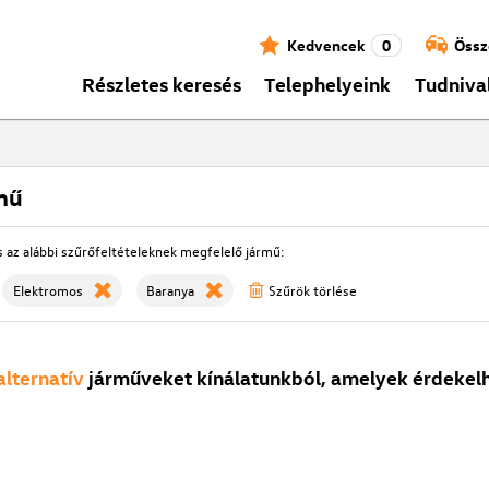
Kedvencek
0
Össz
Részletes keresés
Telephelyeink
Tudniva
mű
s az alábbi szűrőfeltételeknek megfelelő jármű:
Elektromos
Baranya
Szűrök törlése
alternatív
járműveket kínálatunkból, amelyek érdekelh