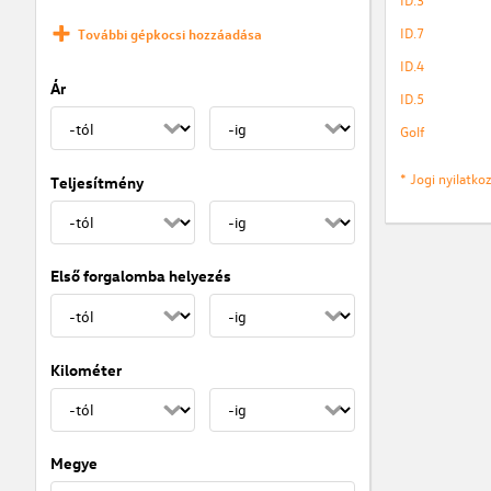
ID.7
További gépkocsi hozzáadása
ID.4
Ár
ID.5
Golf
* Jogi nyilatk
Teljesítmény
Első forgalomba helyezés
Kilométer
Megye