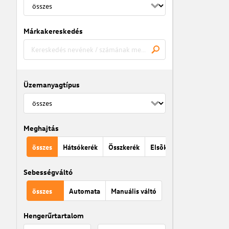
Márkakereskedés
Üzemanyagtípus
Meghajtás
összes
Hátsókerék
Összkerék
Elsõkerék
Sebességváltó
összes
Automata
Manuális váltó
Hengerűrtartalom