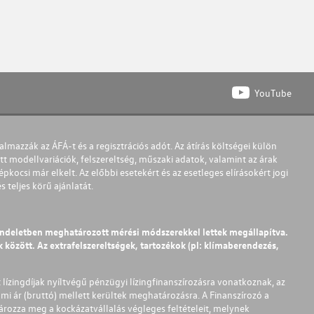
YouTube
almazzák az ÁFÁ-t és a regisztrációs adót. Az átírás költségei külön
t modellvariációk, felszereltség, műszaki adatok, valamint az árak
pkocsi már elkelt. Az előbbi esetekért és az esetleges elírásokért jogi
teljes körű ajánlatát.
endeletben meghatározott mérési módszerekkel lettek megállapítva.
között. Az extrafelszereltségek, tartozékok (pl: klímaberendezés,
t lízingdíjak nyíltvégű pénzügyi lízingfinanszírozásra vonatkoznak, az
mi ár (bruttó) mellett kerültek meghatározásra. A Finanszírozó a
ározza meg a kockázatvállalás végleges feltételeit, melynek