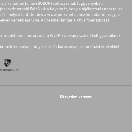
ferencia kamatláb (3 havi BUBOR) változásának függvényében
bevevőt terheli! Felhívjuk a figyelmét, hogy a tájékoztatás nem teljes
zzák, melyek letölthetőek a
www.porschefinance.hu
oldalról, vagy az
lyek vehetik igénybe. A Porsche Hungária Kft. a finanszírozás
si-modellt és -motort már a WLTP-szabvány szerint kell gyártóiknak
erinti üzemanyag-fogyasztási és károsanyag-kibocsátási értékekkel.
Közvetlen keresés