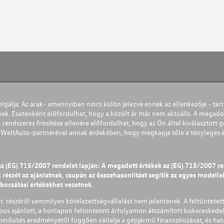
olgálja. Az árak- amennyiben nincs külön jelezve ennek az ellenkezője - tart
nek. Esetenként előfordulhat, hogy a közölt ár már nem aktuális. A megadot
 rendszeres frissítése ellenére előfordulhat, hogy az Ön által kiválasztott gé
s WeltAuto-partnerével annak érdekében, hogy megkapja tőle a tényleges és 
az (EG) 715/2007 rendelet lapján: A megadott értékek az (EG) 715/2007 r
észét az ajánlatnak, csupán az összehasonlítást segítik az egyes modellek 
ibocsátási értékekhez vezetnek.
Zrt. részéről semmilyen kötelezettségvállalást nem jelentenek. A feltüntetet
pus ajánlott, a honlapon feltüntetett árfolyamon átszámított kiskereskedel
lminősítés eredményétől függően vállalja a gépjármű finanszírozását, és hat