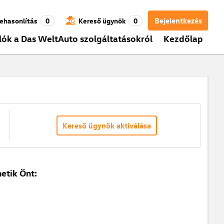
Bejelentkezés
ehasonlítás
0
Kereső ügynök
0
lók a Das WeltAuto szolgáltatásokról
Kezdőlap
Kereső ügynök aktiválása
etik Önt: