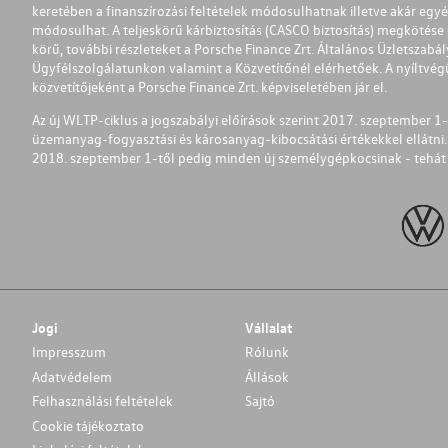
keretében a finanszírozási feltételek módosulhatnak illetve akár egy
módosulhat. A teljeskörű kárbiztosítás (CASCO biztosítás) megkötése é
körű, további részleteket a Porsche Finance Zrt. Általános Üzletszab
Ügyfélszolgálatunkon valamint a Közvetítőnél elérhetőek. A nyíltvégű
közvetítőjeként a Porsche Finance Zrt. képviseletében jár el.
Az új WLTP-ciklus a jogszabályi előírások szerint 2017. szeptember 
üzemanyag-fogyasztási és károsanyag-kibocsátási értékekkel ellátni.
2018. szeptember 1-től pedig minden új személygépkocsinak - tehát 
Jogi
Vállalat
Impresszum
Rólunk
Adatvédelem
Állások
Felhasználási feltételek
Sajtó
Cookie tájékoztato