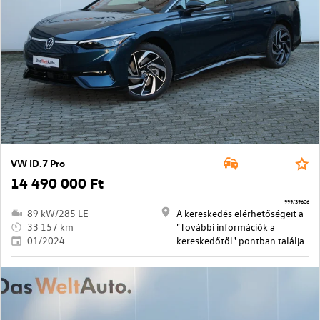
VW ID.7 Pro
14 490 000 Ft
999/39606
89 kW/285 LE
A kereskedés elérhetőségeit a
33 157 km
"További információk a
01/2024
kereskedőtől" pontban találja.