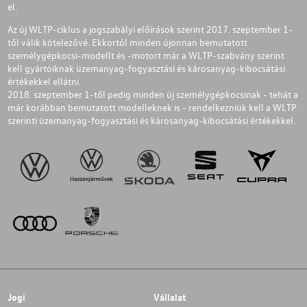
el.
Az új WLTP-ciklus a jogszabályi előírások szerint 2017. szeptember 1-
től válik kötelezővé. Ekkortól minden újonnan bemutatott
személygépkocsi-modellt és -motort már a WLTP-szabvány szerint
kell gyártóiknak üzemanyag-fogyasztási és károsanyag-kibocsátási
értékekkel ellátni.
2018. szeptember 1-től pedig minden új személygépkocsinak - tehát a
már korábban bemutatott modelleknek is - rendelkezniük kell a WLTP
szerinti üzemanyag-fogyasztási és károsanyag-kibocsátási értékekkel.
Jogi
Vállalat