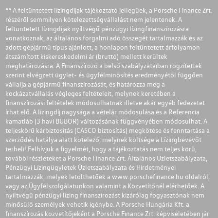
** A feltüntetett lízingdíjak tájékoztató jellegűek, a Porsche Finance Zrt.
részéről semmilyen kötelezettségvállalást nem jelentenek. A
feltüntetett lízingdíjak nyíltvégű pénzügyi lízingfinanszírozásra
vonatkoznak, az általános forgalmi adó összegét tartalmazzák és az
adott gépjármű típus ajánlott, a honlapon feltüntetett árfolyamon
átszámított kiskereskedelmi ár (bruttó) mellett kerültek
meghatározásra. A Finanszírozó a belső szabályzataiban rögzítettek
szerint elvégzett ügylet- és ügyfélminősítés eredményétől függően
vállalja a gépjármű finanszírozását, és határozza meg a
kockázatvállalás végleges feltételeit, melynek keretében a
finanszírozási feltételek módosulhatnak illetve akár egyéb fedezetet
írhat elő. A lízingdíj nagysága a vételár módosulása és a Referencia
kamatláb (3 havi BUBOR) változásának függvényében módosulhat. A
teljeskörű kárbiztosítás (CASCO biztosítás) megkötése és fenntartása a
szerződés hatálya alatt kötelező, melynek költsége a Lízingbevevőt
terheli! Felhívjuk a figyelmét, hogy a tájékoztatás nem teljes körű,
további részleteket a Porsche Finance Zrt. Általános Üzletszabályzata,
Pénzügyi Lízingügyletek Üzletszabályzata és Hirdetményei
tartalmazzák, melyek letölthetőek a
www.porschefinance.hu
oldalról,
vagy az Ügyfélszolgálatunkon valamint a Közvetítőnél elérhetőek. A
nyíltvégű pénzügyi lízing finanszírozást kizárólag fogyasztónak nem
minősülő személyek vehetik igénybe. A Porsche Hungária Kft. a
finanszírozás közvetítőjeként a Porsche Finance Zrt. képviseletében jár