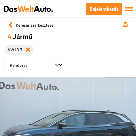
Das
Welt
Auto.
Bejelentkezés
Keresés szerkesztése
4
Jármű
VW ID.7