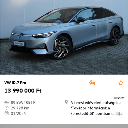
VW ID.7 Pro
13 990 000 Ft
999/39607
89 kW/285 LE
A kereskedés elérhetőségeit a
29 728 km
"További információk a
01/2024
kereskedőtől" pontban találja.