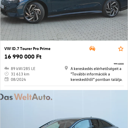
VW ID.7 Tourer Pro Prime
16 990 000 Ft
999/40500
89 kW/285 LE
A kereskedés elérhetőségeit a
31 613 km
"További információk a
08/2024
kereskedőtől" pontban találja.