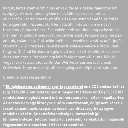
Kérjük, tartsa szem előtt, hogy ez az oldal az előzetes tájékozódást
szolgálja. Az árak- amennyiben nincs külön jelezve ennek az
ellenkezője - tartalmazzák az ÁFÁ-t és a regisztrációs adót. Az átírás
költségei külön fizetendők. A fent közölt hirdetés nem minősül
hivatalos ajánlattételnek. Esetenként előfordulhat, hogy a közölt ár
már nem aktuális. A megadott modellvariációk, felszereltség, műszaki
adatok, valamint az árak tekintetében a tévedés és a változtatás jogát
fenntartjuk. A hirdetések rendszeres frissítése ellenére előfordulhat,
hogy az Ön által kiválasztott gépkocsi már elkelt. Az előbbi esetekért
és az esetleges elírásokért jogi felelősséget nem vállalunk. Kérjük,
vegye fel a kapcsolatot az Ön Das WeltAuto-partnerével annak
érdekében, hogy megkapja tőle a tényleges és teljes körű ajánlatát.
Eredeti ár:
korábbi ajánlati ár
*
EU tájékoztatás az üzemanyag-fogyasztásról
és a CO2 emisszióról az
(EG) 715/2007 rendelet lapján: A megadott értékek az (EG) 715/2007
rendeletben meghatározott mérési módszerekkel lettek megállapítva.
Az adatok nem egy bizonyos autóra vonatkoznak, és így nem képezik
részét az ajánlatnak, csupán az összehasonlítást segítik az egyes
modellek között. Az extrafelszereltségek, tartozékok (pl:
klímaberendezés, tetőcsomagtartó, szélesebb kerekek stb.) magasabb
fogyasztási és kibocsátási értékekhez vezetnek.