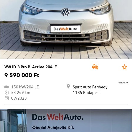
VW ID.3 Pro P. Active 204LE
9 590 000 Ft
4182/319
150 kW/204 LE
Spirit Auto Ferihegy
53 249 km
1185 Budapest
09/2023