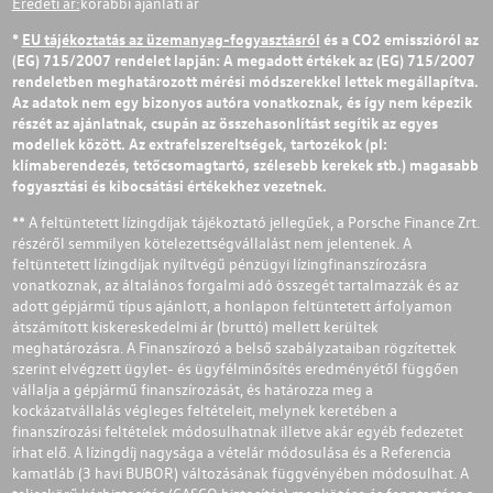
Eredeti ár:
korábbi ajánlati ár
*
EU tájékoztatás az üzemanyag-fogyasztásról
és a CO2 emisszióról az
(EG) 715/2007 rendelet lapján: A megadott értékek az (EG) 715/2007
rendeletben meghatározott mérési módszerekkel lettek megállapítva.
Az adatok nem egy bizonyos autóra vonatkoznak, és így nem képezik
részét az ajánlatnak, csupán az összehasonlítást segítik az egyes
modellek között. Az extrafelszereltségek, tartozékok (pl:
klímaberendezés, tetőcsomagtartó, szélesebb kerekek stb.) magasabb
fogyasztási és kibocsátási értékekhez vezetnek.
** A feltüntetett lízingdíjak tájékoztató jellegűek, a Porsche Finance Zrt.
részéről semmilyen kötelezettségvállalást nem jelentenek. A
feltüntetett lízingdíjak nyíltvégű pénzügyi lízingfinanszírozásra
vonatkoznak, az általános forgalmi adó összegét tartalmazzák és az
adott gépjármű típus ajánlott, a honlapon feltüntetett árfolyamon
átszámított kiskereskedelmi ár (bruttó) mellett kerültek
meghatározásra. A Finanszírozó a belső szabályzataiban rögzítettek
szerint elvégzett ügylet- és ügyfélminősítés eredményétől függően
vállalja a gépjármű finanszírozását, és határozza meg a
kockázatvállalás végleges feltételeit, melynek keretében a
finanszírozási feltételek módosulhatnak illetve akár egyéb fedezetet
írhat elő. A lízingdíj nagysága a vételár módosulása és a Referencia
kamatláb (3 havi BUBOR) változásának függvényében módosulhat. A