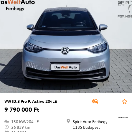
VW ID.3 Pro P. Active 204LE
9 790 000 Ft
4182/234
150 kW/204 LE
Spirit Auto Ferihegy
26 839 km
1185 Budapest