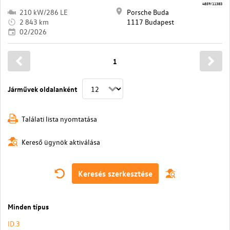
4859/11383
210 kW/286 LE
Porsche Buda
2 843 km
1117 Budapest
02/2026
1
Járművek oldalanként
Találati lista nyomtatása
Kereső ügynök aktiválása
Keresés szerkesztése
Minden típus
ID.3