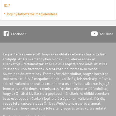
ID.7
* Jogi nyilatkozatok megjelenítése
Facebook
YouTube
Kérjük, tartsa szem előtt, hogy ez az oldal az előzetes tájékozódást
szolgálja. Az árak- amennyiben nincs külön jelezve ennek az
ellenkezője - tartalmazzák az ÁFÁ-t és a regisztrációs adót. Az átírás
költségei külön fizetendők. A fent közölt hirdetés nem minősül
hivatalos ajánlattételnek. Esetenként előfordulhat, hogy a közölt ár
már nem aktuális. A megadott modellvariációk, felszereltség, műszaki
adatok, valamint az árak tekintetében a tévedés és a változtatás jogát
fenntartjuk. A hirdetések rendszeres frissítése ellenére előfordulhat,
hogy az Ön által kiválasztott gépkocsi már elkelt. Az előbbi esetekért
és az esetleges elírásokért jogi felelősséget nem vállalunk. Kérjük,
vegye fel a kapcsolatot az Ön Das WeltAuto-partnerével annak
érdekében, hogy megkapja tőle a tényleges és teljes körű ajánlatát.