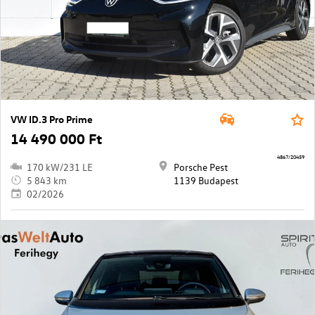
VW ID.3 Pro Prime
14 490 000 Ft
4867/20459
170 kW/231 LE
Porsche Pest
5 843 km
1139 Budapest
02/2026