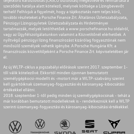
teljeskörű kárbiztosítás (CASCO biztosítás) megkötése és fenntartása a
szerződés hatálya alatt kötelező, melynek költsége a Lízingbevevőt
terheli! Felhívjuk a figyelmét, hogy a tájékoztatás nem teljes körű,
további részleteket a Porsche Finance Zrt. Általános Üzletszabályzata,
Pénzügyi Lízingügyletek Üzletszabályzata és Hirdetményei
tartalmazzák, melyek letölthetőek a
www.porschefinance.hu
oldalról,
vagy az Ügyfélszolgálatunkon valamint a Közvetítőnél elérhetőek. A
nyíltvégű pénzügyi lízing finanszírozást kizárólag fogyasztónak nem
minősülő személyek vehetik igénybe. A Porsche Hungária Kft. a
finanszírozás közvetítőjeként a Porsche Finance Zrt. képviseletében jár
el.
Az új WLTP-ciklus a jogszabályi előírások szerint 2017. szeptember 1-
től válik kötelezővé. Ekkortól minden újonnan bemutatott
személygépkocsi-modellt és -motort már a WLTP-szabvány szerint
kell gyártóiknak üzemanyag-fogyasztási és károsanyag-kibocsátási
értékekkel ellátni.
2018. szeptember 1-től pedig minden új személygépkocsinak - tehát a
már korábban bemutatott modelleknek is - rendelkezniük kell a WLTP
szerinti üzemanyag-fogyasztási és károsanyag-kibocsátási értékekkel.