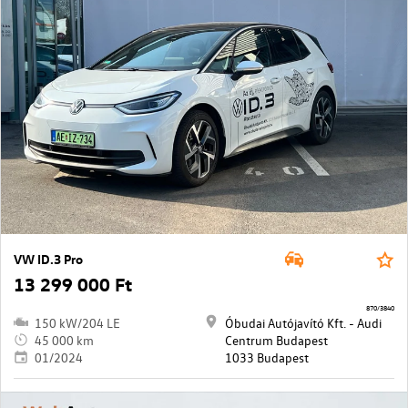
VW ID.3 Pro
13 299 000 Ft
870/3840
150 kW/204 LE
Óbudai Autójavító Kft. - Audi
45 000 km
Centrum Budapest
01/2024
1033 Budapest