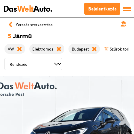
Das
Welt
Auto.
Bejelentkezés
Keresés szerkesztése
5
Jármű
VW
Elektromos
Budapest
Szűrök törlés