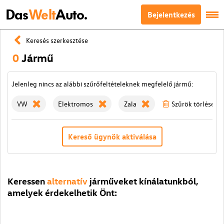
Das
Welt
Auto.
Bejelentkezés
Keresés szerkesztése
0
Jármű
Jelenleg nincs az alábbi szűrőfeltételeknek megfelelő jármű:
VW
Elektromos
Zala
Szűrök törlése
Kereső ügynök aktiválása
Keressen
alternatív
járműveket kínálatunkból,
amelyek érdekelhetik Önt: