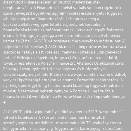
átszámított kiskereskedelmi ár (bruttó) mellett kerültek
meghatározásra. A Finanszírozó a belső szabályzataiban rögzítettek
szerint elvégzett ügylet- és ügyfélminősítés eredményétől függően
vállalja a gépjármű finanszírozását, és határozza meg a
kockázatvállalás végleges feltételeit, melynek keretében a
finanszírozási feltételek módosulhatnak illetve akár egyéb fedezetet
írhat elő. A lízingdíj nagysága a vételár módosulása és a Referencia
kamatláb (3 havi BUBOR) változásának függvényében módosulhat. A
teljeskörű kárbiztosítás (CASCO biztosítás) megkötése és fenntartása a
szerződés hatálya alatt kötelező, melynek költsége a Lízingbevevőt
terheli! Felhívjuk a figyelmét, hogy a tájékoztatás nem teljes körű,
további részleteket a Porsche Finance Zrt. Általános Üzletszabályzata,
Pénzügyi Lízingügyletek Üzletszabályzata és Hirdetményei
tartalmazzák, melyek letölthetőek a
www.porschefinance.hu
oldalról,
vagy az Ügyfélszolgálatunkon valamint a Közvetítőnél elérhetőek. A
nyíltvégű pénzügyi lízing finanszírozást kizárólag fogyasztónak nem
minősülő személyek vehetik igénybe. A Porsche Hungária Kft. a
finanszírozás közvetítőjeként a Porsche Finance Zrt. képviseletében jár
el.
Az új WLTP-ciklus a jogszabályi előírások szerint 2017. szeptember 1-
től válik kötelezővé. Ekkortól minden újonnan bemutatott
személygépkocsi-modellt és -motort már a WLTP-szabvány szerint
kell gyártóiknak üzemanyag-fogyasztási és károsanyag-kibocsátási