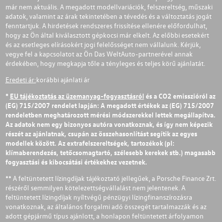
már nem aktuális. A megadott modellvariációk, felszereltség, műszaki
adatok, valamint az árak tekintetében a tévedés és a változtatás jogát
fenntartjuk. A hirdetések rendszeres frissítése ellenére előfordulhat,
hogy az Ön által kiválasztott gépkocsi már elkelt. Az előbbi esetekért
és az esetleges elírásokért jogi felelősséget nem vállalunk. Kérjük,
vegye fel a kapcsolatot az Ön Das WeltAuto-partnerével annak
érdekében, hogy megkapja tőle a tényleges és teljes körű ajánlatát.
Eredeti ár:
korábbi ajánlati ár
*
EU tájékoztatás az üzemanyag-fogyasztásról
és a CO2 emisszióról az
(EG) 715/2007 rendelet lapján: A megadott értékek az (EG) 715/2007
rendeletben meghatározott mérési módszerekkel lettek megállapítva.
Az adatok nem egy bizonyos autóra vonatkoznak, és így nem képezik
részét az ajánlatnak, csupán az összehasonlítást segítik az egyes
modellek között. Az extrafelszereltségek, tartozékok (pl:
klímaberendezés, tetőcsomagtartó, szélesebb kerekek stb.) magasabb
fogyasztási és kibocsátási értékekhez vezetnek.
** A feltüntetett lízingdíjak tájékoztató jellegűek, a Porsche Finance Zrt.
részéről semmilyen kötelezettségvállalást nem jelentenek. A
feltüntetett lízingdíjak nyíltvégű pénzügyi lízingfinanszírozásra
vonatkoznak, az általános forgalmi adó összegét tartalmazzák és az
adott gépjármű típus ajánlott, a honlapon feltüntetett árfolyamon