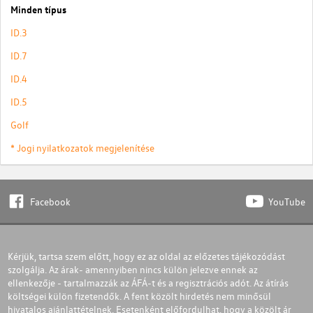
Minden típus
ID.3
ID.7
ID.4
ID.5
Golf
* Jogi nyilatkozatok megjelenítése
Facebook
YouTube
Kérjük, tartsa szem előtt, hogy ez az oldal az előzetes tájékozódást
szolgálja. Az árak- amennyiben nincs külön jelezve ennek az
ellenkezője - tartalmazzák az ÁFÁ-t és a regisztrációs adót. Az átírás
költségei külön fizetendők. A fent közölt hirdetés nem minősül
hivatalos ajánlattételnek. Esetenként előfordulhat, hogy a közölt ár