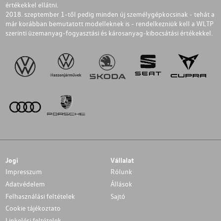
értékekkel ellátni.
2018. szeptember 1-től pedig minden új személygépkocsinak - tehát a
már korábban bemutatott modelleknek is - rendelkezniük kell a WLTP
szerinti üzemanyag-fogyasztási és károsanyag-kibocsátási értékekkel.
Jogi
Vállalat
Impresszum
Rólunk
Adatvédelem
Állások
Felhasználási feltételek
Sajtó
Cookie tájékoztato
Linkelési feltételek